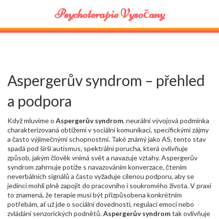
Psychoterapie Vysočany
Aspergerův syndrom – přehled
a podpora
Když mluvíme o
Aspergerův syndrom
,
neurální vývojová podmínka
charakterizovaná obtížemi v sociální komunikaci, specifickými zájmy
a často výjimečnými schopnostmi
. Také známý jako
AS
, tento stav
spadá pod širší
autismus
,
spektrální porucha, která ovlivňuje
způsob, jakým člověk vnímá svět a navazuje vztahy
. Aspergerův
syndrom zahrnuje potíže s navazováním konverzace, čtením
neverbálních signálů a často vyžaduje cílenou podporu, aby se
jedinci mohli plně zapojit do pracovního i soukromého života. V praxi
to znamená, že terapie musí být přizpůsobena konkrétním
potřebám, ať už jde o sociální dovednosti, regulaci emocí nebo
zvládání senzorických podnětů.
Aspergerův syndrom
tak ovlivňuje