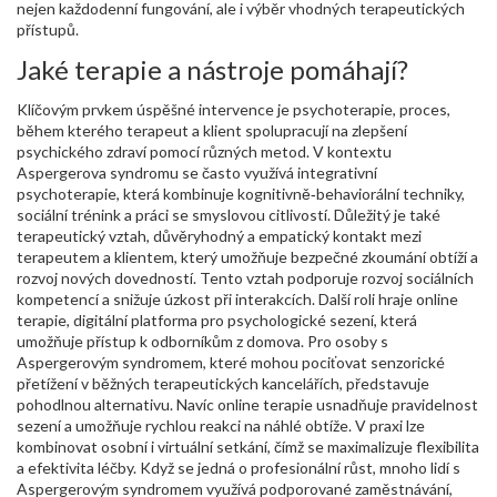
nejen každodenní fungování, ale i výběr vhodných terapeutických
přístupů.
Jaké terapie a nástroje pomáhají?
Klíčovým prvkem úspěšné intervence je
psychoterapie
,
proces,
během kterého terapeut a klient spolupracují na zlepšení
psychického zdraví pomocí různých metod
. V kontextu
Aspergerova syndromu se často využívá integrativní
psychoterapie, která kombinuje kognitivně‑behaviorální techniky,
sociální trénink a práci se smyslovou citlivostí. Důležitý je také
terapeutický vztah
,
důvěryhodný a empatický kontakt mezi
terapeutem a klientem, který umožňuje bezpečné zkoumání obtíží a
rozvoj nových dovedností
. Tento vztah podporuje rozvoj sociálních
kompetencí a snižuje úzkost při interakcích. Další roli hraje
online
terapie
,
digitální platforma pro psychologické sezení, která
umožňuje přístup k odborníkům z domova
. Pro osoby s
Aspergerovým syndromem, které mohou pociťovat senzorické
přetížení v běžných terapeutických kancelářích, představuje
pohodlnou alternativu. Navíc online terapie usnadňuje pravidelnost
sezení a umožňuje rychlou reakci na náhlé obtíže. V praxi lze
kombinovat osobní i virtuální setkání, čímž se maximalizuje flexibilita
a efektivita léčby. Když se jedná o profesionální růst, mnoho lidí s
Aspergerovým syndromem využívá
podporované zaměstnávání
,