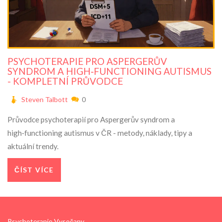
PSYCHOTERAPIE PRO ASPERGERŮV
SYNDROM A HIGH‑FUNCTIONING AUTISMUS
- KOMPLETNÍ PRŮVODCE
Steven Talbott
0
Průvodce psychoterapií pro Aspergerův syndrom a
high‑functioning autismus v ČR - metody, náklady, tipy a
aktuální trendy.
ČÍST VÍCE
Psychoterapie Vysočany