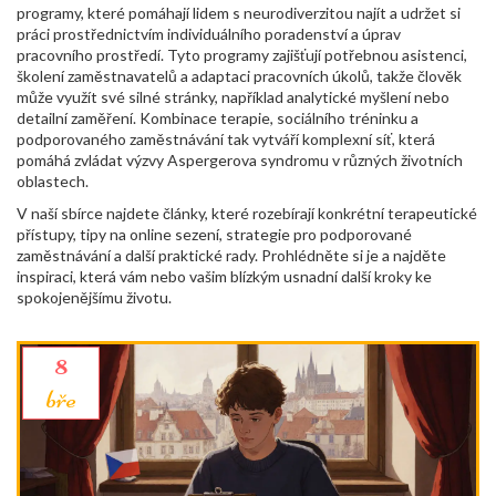
programy, které pomáhají lidem s neurodiverzitou najít a udržet si
práci prostřednictvím individuálního poradenství a úprav
pracovního prostředí
. Tyto programy zajišťují potřebnou asistenci,
školení zaměstnavatelů a adaptaci pracovních úkolů, takže člověk
může využít své silné stránky, například analytické myšlení nebo
detailní zaměření. Kombinace terapie, sociálního tréninku a
podporovaného zaměstnávání tak vytváří komplexní síť, která
pomáhá zvládat výzvy Aspergerova syndromu v různých životních
oblastech.
V naší sbírce najdete články, které rozebírají konkrétní terapeutické
přístupy, tipy na online sezení, strategie pro podporované
zaměstnávání a další praktické rady. Prohlédněte si je a najděte
inspiraci, která vám nebo vašim blízkým usnadní další kroky ke
spokojenějšímu životu.
8
bře