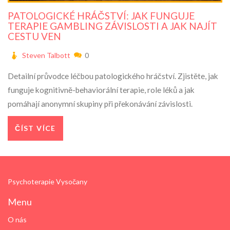
PATOLOGICKÉ HRÁČSTVÍ: JAK FUNGUJE
TERAPIE GAMBLING ZÁVISLOSTI A JAK NAJÍT
CESTU VEN
Steven Talbott
0
Detailní průvodce léčbou patologického hráčství. Zjistěte, jak
funguje kognitivně-behaviorální terapie, role léků a jak
pomáhají anonymní skupiny při překonávání závislosti.
ČÍST VÍCE
Psychoterapie Vysočany
Menu
O nás