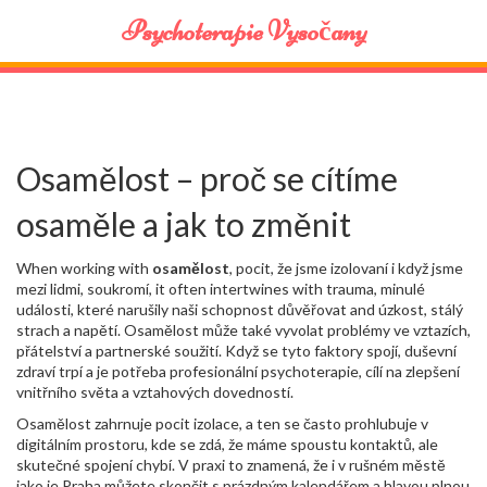
Psychoterapie Vysočany
Osamělost – proč se cítíme
osaměle a jak to změnit
When working with
osamělost
,
pocit, že jsme izolovaní i když jsme
mezi lidmi
,
soukromí
, it often intertwines with
trauma
,
minulé
události, které narušily naši schopnost důvěřovat
and
úzkost
,
stálý
strach a napětí
. Osamělost může také vyvolat problémy ve
vztazích
,
přátelství a partnerské soužití
. Když se tyto faktory spojí, duševní
zdraví trpí a je potřeba profesionální
psychoterapie
,
cílí na zlepšení
vnitřního světa a vztahových dovedností
.
Osamělost zahrnuje pocit izolace, a ten se často prohlubuje v
digitálním prostoru, kde se zdá, že máme spoustu kontaktů, ale
skutečné spojení chybí. V praxi to znamená, že i v rušném městě
jako je Praha můžete skončit s prázdným kalendářem a hlavou plnou