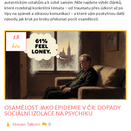
autentickým vztahům a k sobě samým. Níže najdete výběr článků,
které rozebírají konkrétní témata – od traumatu přes úzkost až po
tipy na spánek a zdravou komunikaci – a které vám poskytnou další
návody, jak krok po kroku překonat pocit osamělosti.
15
bře
OSAMĚLOST JAKO EPIDEMIE V ČR: DOPADY
SOCIÁLNÍ IZOLACE NA PSYCHIKU
Steven Talbott
0