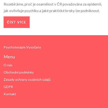
Rozebíráme, proč je osamělost v ČR považována za epidemii,
jak ovlivňuje psychiku a jaké praktické kroky lze podniknout.
ČÍST VÍCE
Psychoterapie Vysočany
Menu
O nás
Obchodní podmínky
Zásady ochrany osobních údajů
GDPR
Kontakt