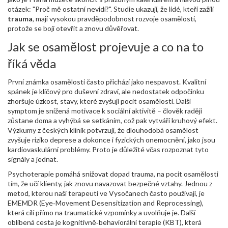
otázek: "Proč mě ostatní nevidí?". Studie ukazují, že lidé, kteří zažili
trauma
, mají vysokou pravděpodobnost rozvoje osamělosti,
protože se bojí otevřít a znovu důvěřovat.
Jak se osamělost projevuje a co na to
říká věda
První známka osamělosti často přichází jako nespavost. Kvalitní
spánek je klíčový pro duševní zdraví, ale nedostatek odpočinku
zhoršuje
úzkost
,
stavy, které zvyšují pocit osamělosti
. Další
symptom je snížená motivace k sociální aktivitě – člověk raději
zůstane doma a vyhýbá se setkáním, což pak vytváří kruhový efekt.
Výzkumy z českých klinik potvrzují, že dlouhodobá osamělost
zvyšuje riziko deprese a dokonce i fyzických onemocnění, jako jsou
kardiovaskulární problémy. Proto je důležité včas rozpoznat tyto
signály a jednat.
Psychoterapie pomáhá snižovat dopad
trauma
,
na pocit osamělosti
tím, že učí klienty, jak znovu navazovat bezpečné vztahy. Jednou z
metod, kterou naši terapeuti ve Vysočanech často používají, je
EMEMDR (Eye‑Movement Desensitization and Reprocessing),
která cílí přímo na traumatické vzpomínky a uvolňuje je. Další
oblíbená cesta je kognitivně‑behaviorální terapie (KBT), která