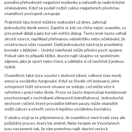
pomáhá přehodnotit negativní myšlenky a nahradit je realistickými
očekáváními. Když se podaří rozbít cyklus negativních představ,
osamělost postupně ustupuje.
Praktické tipy, které můžete vyzkoušet už dnes, zahrnují
jednoduchý deník emocí. Zapište si, kdy se cítíte nejvíc osaměle, co
jste právě dělali a jaký byl váš vnitřní dialog. Tento krok často odhalí
skryté vzorce, například přehnanou sebekritiku nebo očekávání, že
ostatní musí vždy rozumět. Další jednoduchý nástroj je pravidelný
kontakt s blízkými – i krátký telefonát může přinést pocit spojení.
Pokud vám to připadá těžké, zkuste najít skupinu se společným
zájmem, jako je sport nebo čtení, a udělejte si cíl navštívit ji jednou
týdně.
Osamělost také úzce souvisí s
duševní zdraví
,
celkový stav myslí,
emocí a sociálního fungování
. Když se člověk cítí izolovaný, jeho
schopnost řešit stresové situace se snižuje, což může vést k
vyhoření v práci nebo škole. Proto se často doporučuje kombinovat
psychoterapii s technikami všímavosti (mindfulness). Jednoduché
dechové cvičení, které provádíte během pauzy, může okamžitě
snížit úzkost a otevřít cestu k lepšímu sociálnímu kontaktu.
V závěru stojí za to připomenout, že osamělost není trvalý stav, ale
průběžný proces, který lze změnit. Naše terapie ve Vysočanech
jsou nastavené tak, že vám pomohou najít vlastní cestu k