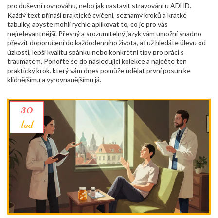
pro duševní rovnováhu, nebo jak nastavit stravování u ADHD.
Každý text přináší praktické cvičení, seznamy kroků a krátké
tabulky, abyste mohli rychle aplikovat to, co je pro vás
nejrelevantnější. Přesný a srozumitelný jazyk vám umožní snadno
převzít doporučení do každodenního života, ať už hledáte úlevu od
úzkosti, lepší kvalitu spánku nebo konkrétní tipy pro práci s
traumatem. Ponořte se do následující kolekce a najděte ten
praktický krok, který vám dnes pomůže udělat první posun ke
klidnějšímu a vyrovnanějšímu já.
30
led