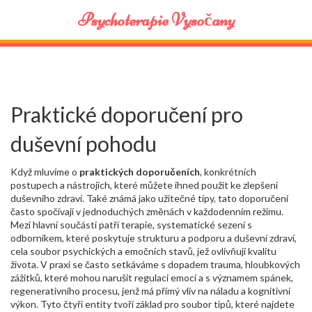
Psychoterapie Vysočany
Praktické doporučení pro
duševní pohodu
Když mluvíme o
praktických doporučeních
,
konkrétních
postupech a nástrojích, které můžete ihned použít ke zlepšení
duševního zdraví
. Také známá jako
užitečné tipy
, tato doporučení
často spočívají v jednoduchých změnách v každodenním režimu.
Mezi hlavní součásti patří
terapie
,
systematické sezení s
odborníkem, které poskytuje strukturu a podporu
a
duševní zdraví
,
cela soubor psychických a emočních stavů, jež ovlivňují kvalitu
života
. V praxi se často setkáváme s dopadem
trauma
,
hloubkových
zážitků, které mohou narušit regulaci emocí
a s významem
spánek
,
regenerativního procesu, jenž má přímý vliv na náladu a kognitivní
výkon
. Tyto čtyři entity tvoří základ pro soubor tipů, které najdete