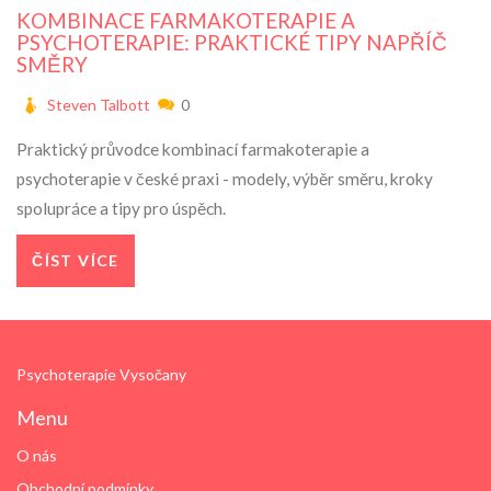
KOMBINACE FARMAKOTERAPIE A
PSYCHOTERAPIE: PRAKTICKÉ TIPY NAPŘÍČ
SMĚRY
Steven Talbott
0
Praktický průvodce kombinací farmakoterapie a
psychoterapie v české praxi - modely, výběr směru, kroky
spolupráce a tipy pro úspěch.
ČÍST VÍCE
Psychoterapie Vysočany
Menu
O nás
Obchodní podmínky