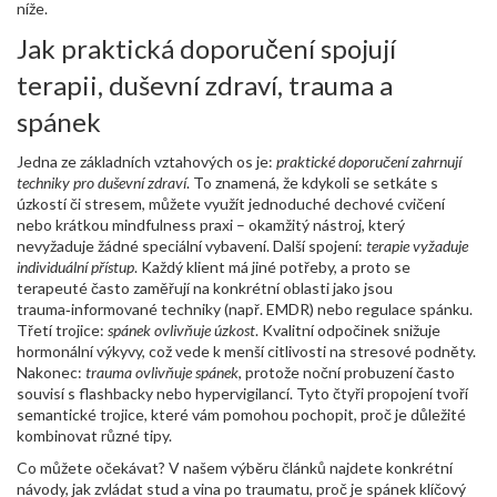
níže.
Jak praktická doporučení spojují
terapii, duševní zdraví, trauma a
spánek
Jedna ze základních vztahových os je:
praktické doporučení zahrnují
techniky pro duševní zdraví
. To znamená, že kdykoli se setkáte s
úzkostí či stresem, můžete využít jednoduché dechové cvičení
nebo krátkou mindfulness praxi – okamžitý nástroj, který
nevyžaduje žádné speciální vybavení. Další spojení:
terapie vyžaduje
individuální přístup
. Každý klient má jiné potřeby, a proto se
terapeuté často zaměřují na konkrétní oblasti jako jsou
trauma‑informované techniky (např. EMDR) nebo regulace spánku.
Třetí trojice:
spánek ovlivňuje úzkost
. Kvalitní odpočinek snižuje
hormonální výkyvy, což vede k menší citlivosti na stresové podněty.
Nakonec:
trauma ovlivňuje spánek
, protože noční probuzení často
souvisí s flashbacky nebo hypervigilancí. Tyto čtyři propojení tvoří
semantické trojice, které vám pomohou pochopit, proč je důležité
kombinovat různé tipy.
Co můžete očekávat? V našem výběru článků najdete konkrétní
návody, jak zvládat stud a vina po traumatu, proč je spánek klíčový