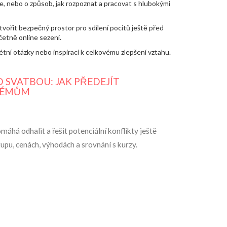
e, nebo o způsob, jak rozpoznat a pracovat s hlubokými
ytvořit bezpečný prostor pro sdílení pocitů ještě před
četně online sezení.
tní otázky nebo inspiraci k celkovému zlepšení vztahu.
 SVATBOU: JAK PŘEDEJÍT
LÉMŮM
áhá odhalit a řešit potenciální konflikty ještě
upu, cenách, výhodách a srovnání s kurzy.