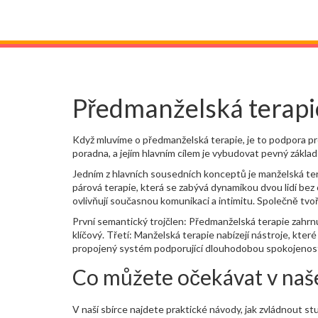
Předmanželská terapie
Když mluvíme o
předmanželská terapie
,
je to podpora p
poradna
, a jejím hlavním cílem je vybudovat pevný zákl
Jedním z hlavních sousedních konceptů je
manželská te
párová terapie
,
která se zabývá dynamikou dvou lidí bez 
ovlivňují současnou komunikaci a intimitu
. Společně tvo
První semantický trojčlen: Předmanželská terapie zahrnu
klíčový. Třetí: Manželská terapie nabízejí nástroje, kter
propojený systém podporující dlouhodobou spokojenos
Co můžete očekávat v naš
V naší sbírce najdete praktické návody, jak zvládnout st