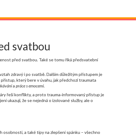
řed svatbou
avenost před svatbou
. Také se tomu říká
předsvatební
ztah zdravý i po svatbě
. Dalším důležitým přístupem je
 přístup
,
který bere v úvahu, jak předchozí traumata
ekávání
a
práce s emocemi
.
ry řeší konflikty, a proto trauma‑informovaný přístup je
ní ukazují, že se nejedná o izolované služby, ale o
ch osobnosti, a také tipy na zlepšení spánku – všechno