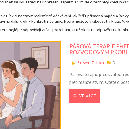
článek se soustředí na konkrétní aspekt, ať už jde o techniky komunikac
u, jak si nastavit realistické očekávání, jak řešit případná napětí a jak v
aví na další krok – konkrétní terapie, které můžete vyzkoušet v Praze 9, v
teré nejlépe odpovídají vašim potřebám, ať už hledáte odpovědi na konkré
PÁROVÁ TERAPIE PŘED
ROZVODOVÝM PROB
Steven Talbott
0
Párová terapie před svatbou pom
před manželstvím. Čtěte o post
ČÍST VÍCE