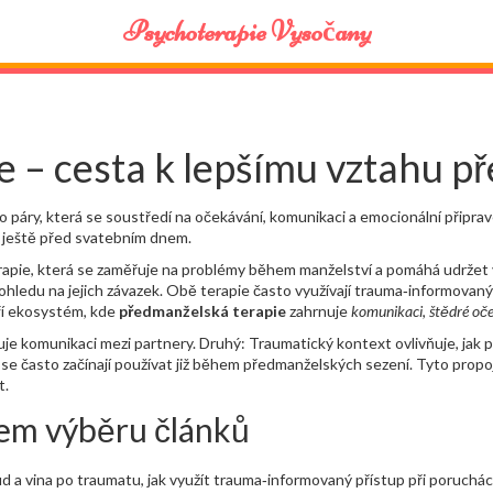
Psychoterapie Vysočany
 – cesta k lepšímu vztahu p
ro páry, která se soustředí na očekávání, komunikaci a emocionální připr
ad ještě před svatebním dnem.
rapie
,
která se zaměřuje na problémy během manželství a pomáhá udržet v
ohledu na jejich závazek
. Obě terapie často využívají
trauma‑informovaný
ří ekosystém, kde
předmanželská terapie
zahrnuje
komunikaci
,
štědré oč
je komunikaci mezi partnery. Druhý: Traumatický kontext ovlivňuje, jak pá
é se často začínají používat již během předmanželských sezení. Tyto propoje
t.
em výběru článků
ud a vina po traumatu, jak využít trauma‑informovaný přístup při poruchá