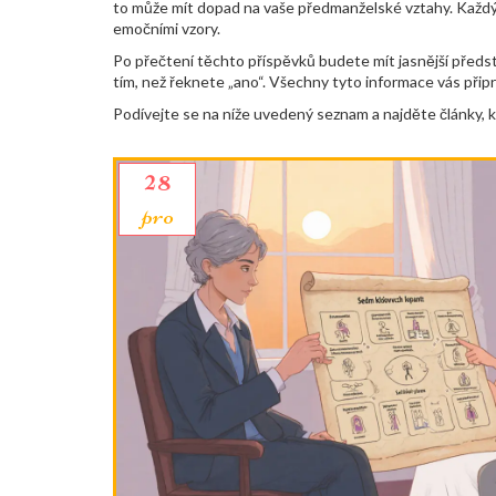
to může mít dopad na vaše předmanželské vztahy. Každý 
emočními vzory.
Po přečtení těchto příspěvků budete mít jasnější představ
tím, než řeknete „ano“. Všechny tyto informace vás připr
Podívejte se na níže uvedený seznam a najděte články, k
28
pro