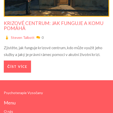
KRIZOVÉ CENTRUM: JAK FUNGUJE A KOMU
POMÁHÁ
Steven Talbott
0
Zjistěte, jak funguje krizové centrum, kdo může využít jeho
služby a jaký je právní rámec pomoci v akutní životní krizi.
ČÍST VÍCE
Psychoterapie Vysočany
Menu
O nás