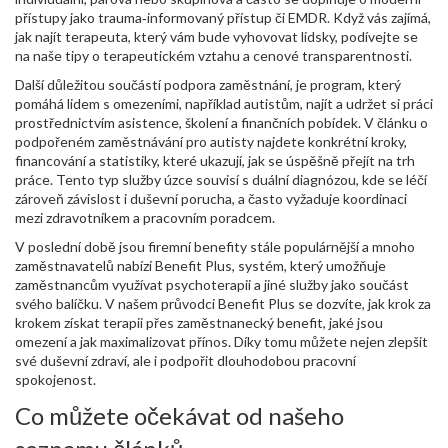
přístupy jako trauma‑informovaný přístup či EMDR. Když vás zajímá,
jak najít terapeuta, který vám bude vyhovovat lidsky, podívejte se
na naše tipy o terapeutickém vztahu a cenové transparentnosti.
Další důležitou součástí
podpora zaměstnání
,
je program, který
pomáhá lidem s omezeními, například autistům, najít a udržet si práci
prostřednictvím asistence, školení a finančních pobídek
. V článku o
podpořeném zaměstnávání pro autisty najdete konkrétní kroky,
financování a statistiky, které ukazují, jak se úspěšně přejít na trh
práce. Tento typ služby úzce souvisí s duální diagnózou, kde se léčí
zároveň závislost i duševní porucha, a často vyžaduje koordinaci
mezi zdravotníkem a pracovním poradcem.
V poslední době jsou firemní benefity stále populárnější a mnoho
zaměstnavatelů nabízí
Benefit Plus
,
systém, který umožňuje
zaměstnancům využívat psychoterapii a jiné služby jako součást
svého balíčku
. V našem průvodci Benefit Plus se dozvíte, jak krok za
krokem získat terapii přes zaměstnanecký benefit, jaké jsou
omezení a jak maximalizovat přínos. Díky tomu můžete nejen zlepšit
své duševní zdraví, ale i podpořit dlouhodobou pracovní
spokojenost.
Co můžete očekávat od našeho