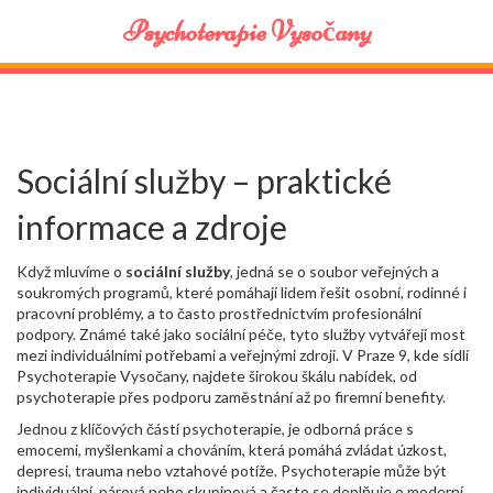
Psychoterapie Vysočany
Sociální služby – praktické
informace a zdroje
Když mluvíme o
sociální služby
,
jedná se o soubor veřejných a
soukromých programů, které pomáhají lidem řešit osobní, rodinné i
pracovní problémy, a to často prostřednictvím profesionální
podpory
. Známé také jako
sociální péče
, tyto služby vytvářejí most
mezi individuálními potřebami a veřejnými zdroji. V Praze 9, kde sídlí
Psychoterapie Vysočany, najdete širokou škálu nabídek, od
psychoterapie přes podporu zaměstnání až po firemní benefity.
Jednou z klíčových částí
psychoterapie
,
je odborná práce s
emocemi, myšlenkami a chováním, která pomáhá zvládat úzkost,
depresi, trauma nebo vztahové potíže
. Psychoterapie může být
individuální, párová nebo skupinová a často se doplňuje o moderní