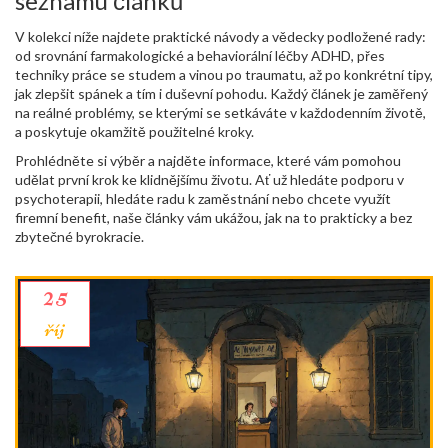
seznamu článků
V kolekci níže najdete praktické návody a vědecky podložené rady:
od srovnání farmakologické a behaviorální léčby ADHD, přes
techniky práce se studem a vinou po traumatu, až po konkrétní tipy,
jak zlepšit spánek a tím i duševní pohodu. Každý článek je zaměřený
na reálné problémy, se kterými se setkáváte v každodenním životě,
a poskytuje okamžitě použitelné kroky.
Prohlédněte si výběr a najděte informace, které vám pomohou
udělat první krok ke klidnějšímu životu. Ať už hledáte podporu v
psychoterapii, hledáte radu k zaměstnání nebo chcete využít
firemní benefit, naše články vám ukážou, jak na to prakticky a bez
zbytečné byrokracie.
25
říj