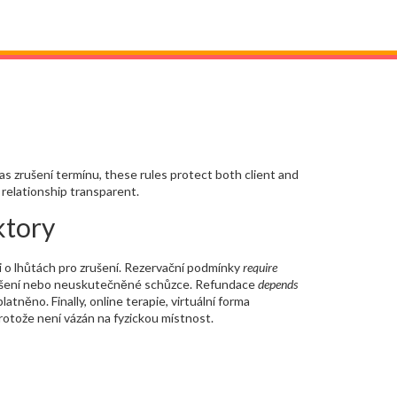
 as
zrušení termínu
, these rules protect both client and
relationship transparent.
ktory
i o lhůtách pro zrušení
. Rezervační podmínky
require
rušení nebo neuskutečněné schůzce
. Refundace
depends
latněno. Finally,
online terapie
,
virtuální forma
protože není vázán na fyzickou místnost.