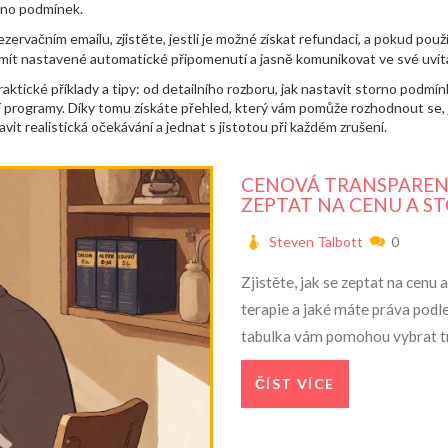
orno podmínek.
v rezervačním emailu, zjistěte, jestli je možné získat refundaci, a pokud po
mít nastavené automatické připomenutí a jasně komunikovat ve své uvítací
ické příklady a tipy: od detailního rozboru, jak nastavit storno podmínky 
 programy. Díky tomu získáte přehled, který vám pomůže rozhodnout se, j
vit realistická očekávání a jednat s jistotou při každém zrušení.
CENOVÁ TRANSPARENT
ZEPTAT NA CENU A 
Steven Talbott
0
Zjistěte, jak se zeptat na cenu
terapie a jaké máte práva podl
tabulka vám pomohou vybrat t
ČÍST VÍCE