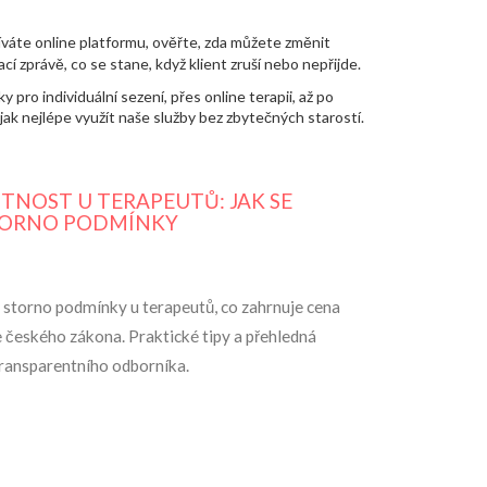
užíváte online platformu, ověřte, zda můžete změnit
 zprávě, co se stane, když klient zruší nebo nepřijde.
pro individuální sezení, přes online terapii, až po
ak nejlépe využít naše služby bez zbytečných starostí.
NOST U TERAPEUTŮ: JAK SE
STORNO PODMÍNKY
 a storno podmínky u terapeutů, co zahrnuje cena
e českého zákona. Praktické tipy a přehledná
ransparentního odborníka.