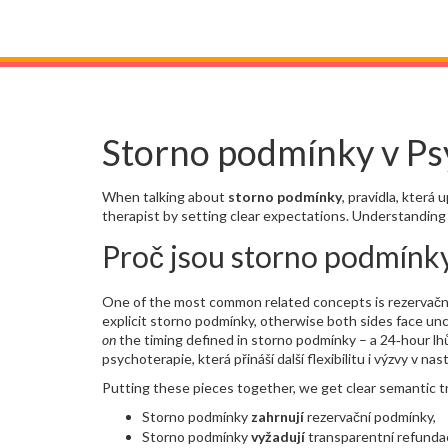
Storno podmínky v Ps
When talking about
storno podmínky
,
pravidla, která 
therapist by setting clear expectations. Understanding
Proč jsou storno podmínky 
One of the most common related concepts is
rezervačn
explicit storno podmínky, otherwise both sides face unc
on
the timing defined in storno podmínky – a 24‑hour lh
psychoterapie, která přináší další flexibilitu i výzvy v n
Putting these pieces together, we get clear semantic tr
Storno podmínky
zahrnují
rezervační podmínky,
Storno podmínky
vyžadují
transparentní refundac