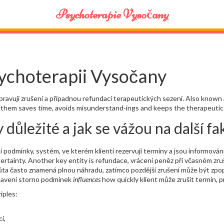
Psychoterapie Vysočany
ychoterapii Vysočany
upravují zrušení a případnou refundaci terapeutických sezení
. Also known
 them saves time, avoids misunderstand‑ings and keeps the therapeutic 
důležité a jak se vážou na další fa
í podmínky
,
systém, ve kterém klienti rezervují termíny a jsou informován
ertainty. Another key entity is
refundace
,
vrácení peněz při včasném z
ůta často znamená plnou náhradu, zatímco pozdější zrušení může být zpop
astavení storno podmínek
influences
how quickly klient může zrušit termín, 
iples:
i,