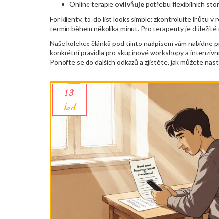
Online terapie
ovlivňuje
potřebu flexibilních st
For klienty, to‑do list looks simple: zkontrolujte lhůtu 
termín během několika minut. Pro terapeuty je důležité 
Naše kolekce článků pod tímto nadpisem vám nabídne prakt
konkrétní pravidla pro skupinové workshopy a intenzivní
Ponořte se do dalších odkazů a zjistěte, jak můžete nasta
13
led