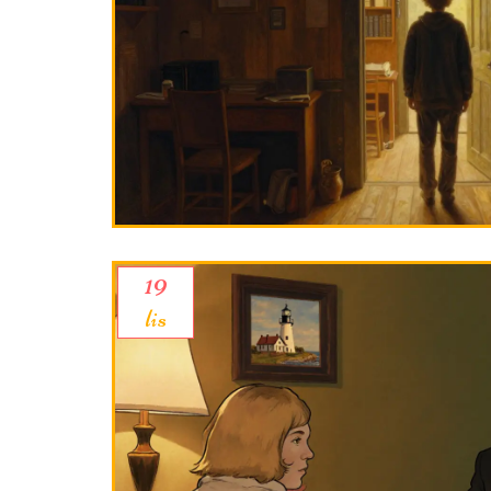
19
lis