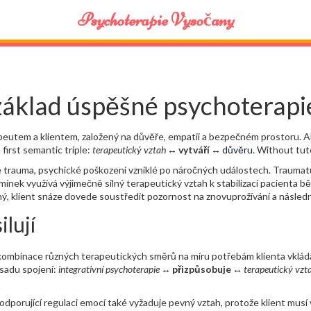
Psychoterapie Vysočany
základ úspěšné psychoterapi
peutem a klientem, založený na důvěře, empatii a bezpečném prostoru
. 
irst semantic triple:
terapeutický vztah
↔
vytváří
↔
důvěru
. Without tut
e
trauma
,
psychické poškození vzniklé po náročných událostech
. Traumat
omínek
využívá výjimečně silný terapeutický vztah k stabilizaci pacienta bě
ný, klient snáze dovede soustředit pozornost na znovuprožívání a následn
ilují
kombinace různých terapeutických směrů na míru potřebám klienta
vklád
 sadu spojení:
integrativní psychoterapie
↔
přizpůsobuje
↔
terapeutický vzt
dporující regulaci emocí
také vyžaduje pevný vztah, protože klient musí 