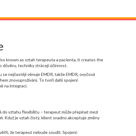
e
Also known as
vztah terapeuta a pacienta
, it creates the
o důvěru, techniky ztrácejí účinnost.
u se nejčastěji věnuje EMDR, takže
EMDR
,
oxyčová
hem znovuprožívání. To tvoří další spojení:
ě na integraci.
á do vztahu flexibilitu – terapeut může přepínat mezi
ah
. Když je vztah čistý, klient snadno akceptuje změny
věřit, že terapeut nebude soudit. Spojení: