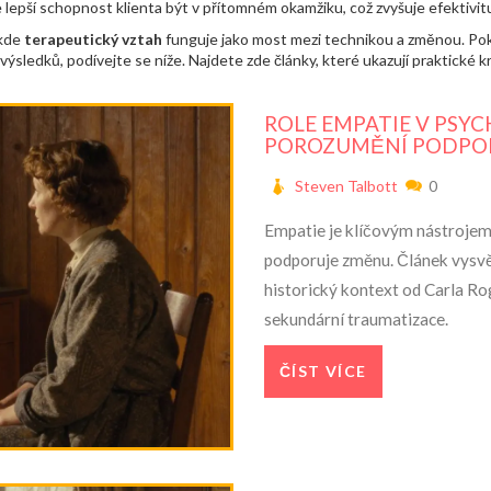
 lepší schopnost klienta být v přítomném okamžiku, což zvyšuje efektivitu 
 kde
terapeutický vztah
funguje jako most mezi technikou a změnou. Poku
sledků, podívejte se níže. Najdete zde články, které ukazují praktické kroky,
ROLE EMPATIE V PSYC
POROZUMĚNÍ PODPO
Steven Talbott
0
Empatie je klíčovým nástrojem 
podporuje změnu. Článek vysvětl
historický kontext od Carla Roge
sekundární traumatizace.
ČÍST VÍCE