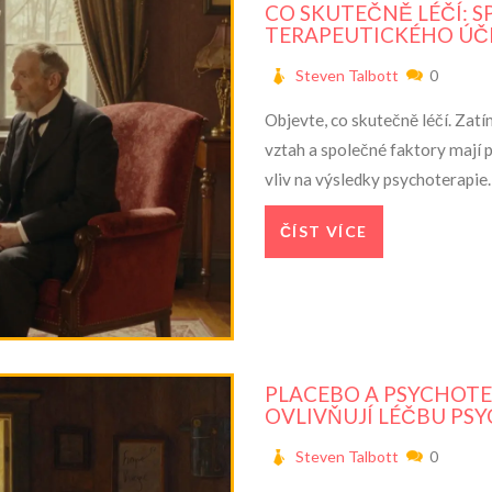
CO SKUTEČNĚ LÉČÍ: 
TERAPEUTICKÉHO ÚČ
Steven Talbott
0
Objevte, co skutečně léčí. Zatí
vztah a společné faktory mají
vliv na výsledky psychoterapie.
ČÍST VÍCE
PLACEBO A PSYCHOTE
OVLIVŇUJÍ LÉČBU PSY
Steven Talbott
0