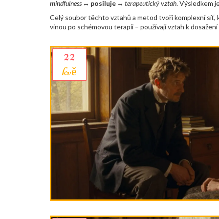
mindfulness
↔
posiluje
↔
terapeutický vztah
. Výsledkem je
Celý soubor těchto vztahů a metod tvoří komplexní síť,
vinou po schémovou terapii – používají vztah k dosažení vý
22
kvě