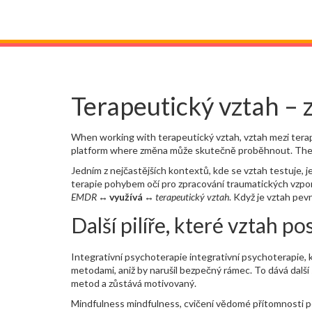
Terapeutický vztah – 
When working with
terapeutický vztah
,
vztah mezi tera
platform where změna může skutečně proběhnout. The f
Jedním z nejčastějších kontextů, kde se vztah testuje, j
terapie pohybem očí pro zpracování traumatických vzp
EMDR
↔
využívá
↔
terapeutický vztah
. Když je vztah pev
Další pilíře, které vztah pos
Integrativní psychoterapie
integrativní psychoterapie
,
metodami, aniž by narušil bezpečný rámec. To dává další
metod a zůstává motivovaný.
Mindfulness
mindfulness
,
cvičení vědomé přítomnosti po