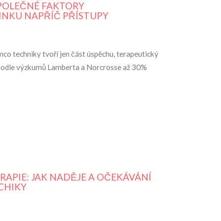
SPOLEČNÉ FAKTORY
INKU NAPŘÍČ PŘÍSTUPY
mco techniky tvoří jen část úspěchu, terapeutický
 podle výzkumů Lamberta a Norcrosse až 30%
RAPIE: JAK NADĚJE A OČEKÁVÁNÍ
CHIKY