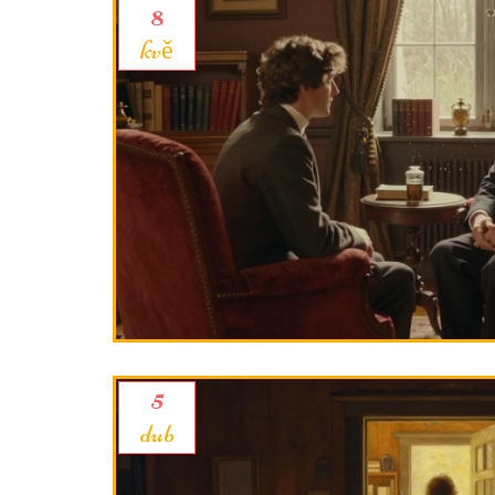
8
kvě
5
dub