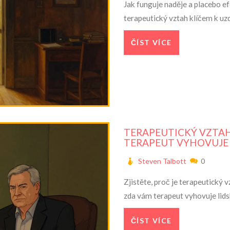
Jak funguje naděje a placebo ef
terapeutický vztah klíčem k uzd
ČÍST VÍCE
TERAPEUTICKÝ VZTAH: 
TERAPEUT VYHOVUJE 
Steven Talbott
0
Zjistěte, proč je terapeutický 
zda vám terapeut vyhovuje lidsk
ČÍST VÍCE