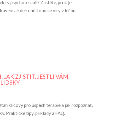
ekt v psychoterapii? Zjistěte, proč je
ravení a kde končí hranice víry v léčbu.
JAK ZJISTIT, JESTLI VÁM
LIDSKY
vztah klíčový pro úspěch terapie a jak rozpoznat,
y. Praktické tipy, příklady a FAQ.