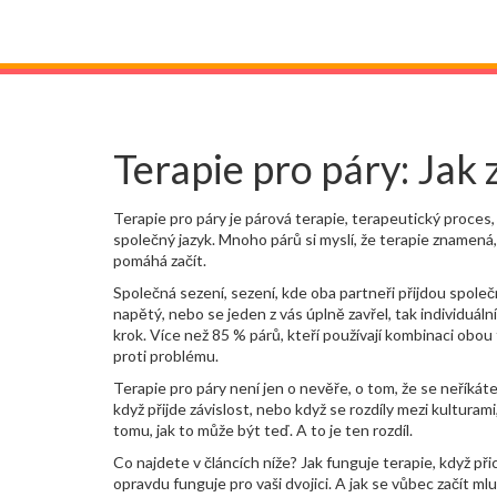
Terapie pro páry: Jak z
Terapie pro páry je
párová terapie
,
terapeutický proces,
společný jazyk. Mnoho párů si myslí, že terapie znamená, 
pomáhá začít.
Společná sezení
,
sezení, kde oba partneři přijdou spole
napětý, nebo se jeden z vás úplně zavřel, tak
individuáln
krok. Více než 85 % párů, kteří používají kombinaci obou 
proti problému.
Terapie pro páry není jen o nevěře, o tom, že se neříkáte
když přijde závislost, nebo když se rozdíly mezi kultur
tomu, jak to může být teď. A to je ten rozdíl.
Co najdete v článcích níže? Jak funguje terapie, když přic
opravdu funguje pro vaši dvojici. A jak se vůbec začít mlu