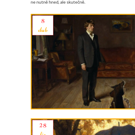
ne nutně hned, ale skutečně.
8
dub
28
lis