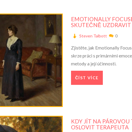
EMOTIONALLY FOCUSED
SKUTEČNĚ UZDRAVIT
Steven Talbott
0
Zjistěte, jak Emotionally Foc
skrze práci s primárními emocem
metody a její účinnosti.
ČÍST VÍCE
KDY JÍT NA PÁROVOU T
OSLOVIT TERAPEUTA