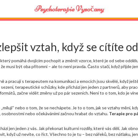
Psychoterapie Vysočany
lepšit vztah, když se cítíte o
 který pomáhá dvojicím pochopit a změnit vzorce, které je od sebe oddělu
že musí být oba přítomni – ale to není pravda. Často stačí, když přijde jen
čně a pracují s terapeutem na komunikaci a emocích
jsou skvělé, když ještě
í sezení
,
terapeutické schůzky, kde přichází jen jeden z partnerů, aby prac
formátů, začne vidět změny už po pár sezeních. Není to o tom, kdo je vinen
 „miluji“ nebo o tom, že se nechápete. Je to o tom, jak se vztahy mění, kd
ami, osobnostmi nebo očekáváními začnou hrabat do vztahu.
Terapie pro p
hází jen jeden z vás. Jak překonat kulturní rozdíly, které vás dělí. Jak obn
vit, když už nevíte, co říct. Všechno to je tu – bez nářeků, bez nátlaku, je