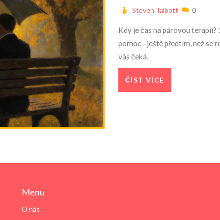
Steven Talbott
0
Kdy je čas na párovou terapii? 1
pomoc - ještě předtím, než se ro
vás čeká.
ČÍST VÍCE
Menu
O nás