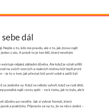
d sebe dál
jí
. Nejde o to, kdo má pravdu, ale o to, jak znovu najít
 jeden z vás. A právě to je ten klíč, který mnohým
 existuje nějaká základní důvěra. Ale když je vztah příliš
oval na svých vzorcích a reakcích
mohou být lepší první
 – je to o tom, jak přestat být proti sobě a začít být
yž se změníte vy. Když se někdo vyhoří, když se rodí dítě,
áry
pomáhá najít cestu zpět – ne k tomu, jak to bylo, ale k
ovit důvěru po nevěře. Jak si vybrat formát, který
n jasně a prakticky. Připravte se na to, že se něco změní –