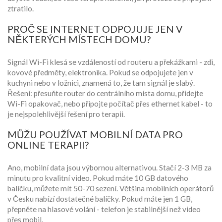
ztratilo.
PROČ SE INTERNET ODPOJUJE JEN V
NĚKTERÝCH MÍSTECH DOMU?
Signál Wi-Fi klesá se vzdáleností od routeru a překážkami - zdi,
kovové předměty, elektronika. Pokud se odpojujete jen v
kuchyni nebo v ložnici, znamená to, že tam signál je slabý.
Řešení: přesuňte router do centrálního místa domu, přidejte
Wi-Fi opakovač, nebo připojte počítač přes ethernet kabel - to
je nejspolehlivější řešení pro terapii.
MŮŽU POUŽÍVAT MOBILNÍ DATA PRO
ONLINE TERAPII?
Ano, mobilní data jsou výbornou alternativou. Stačí 2-3 MB za
minutu pro kvalitní video. Pokud máte 10 GB datového
balíčku, můžete mít 50-70 sezení. Většina mobilních operátorů
v Česku nabízí dostatečné balíčky. Pokud máte jen 1 GB,
přepněte na hlasové volání - telefon je stabilnější než video
přes mobil.