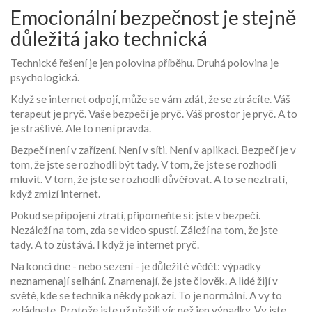
Emocionální bezpečnost je stejně
důležitá jako technická
Technické řešení je jen polovina příběhu. Druhá polovina je
psychologická.
Když se internet odpojí, může se vám zdát, že se ztrácíte. Váš
terapeut je pryč. Vaše bezpečí je pryč. Váš prostor je pryč. A to
je strašlivé. Ale to není pravda.
Bezpečí není v zařízení. Není v síti. Není v aplikaci. Bezpečí je v
tom, že jste se rozhodli být tady. V tom, že jste se rozhodli
mluvit. V tom, že jste se rozhodli důvěřovat. A to se neztratí,
když zmizí internet.
Pokud se připojení ztratí, připomeňte si: jste v bezpečí.
Nezáleží na tom, zda se video spustí. Záleží na tom, že jste
tady. A to zůstává. I když je internet pryč.
Na konci dne - nebo sezení - je důležité vědět: výpadky
neznamenají selhání. Znamenají, že jste člověk. A lidé žijí v
světě, kde se technika někdy pokazí. To je normální. A vy to
zvládnete. Protože jste už přežili víc než jen výpadky. Vy jste