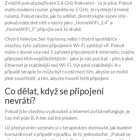
Zvláště pokud používáte 2,4 GHz frekvenci - ta je plná. Pokud
máte moderní router, přepněte na 5 GHz. Je rychlejší a méně
rušená. Pokud nevíte, jak to udělat, zkontrolujte název sítě -
pokud máte dvě sítě s názvy jako „HomeWiFi_2.4“ a
„HomeWiFi_5“, připojte se k té druhé.
Chytré televize, Set-top boxy, nebo i chytré spotřebiče -
všechny tyto zařízení připojené k Wi-Fi zatěžují síť. Pokud
máte v domě více než 5 zařízení připojených k internetu, zvažte
připojení těch nejdůležitějších - jako je váš počítač - přes kabel.
Ethernet je stabilnější než Wi-Fi. Výrazně stabilnější. A v
případě terapie to může být rozdíl mezi tím, abyste se mohli
plně soustředit, a tím, abyste museli řešit připojení.
Co dělat, když se připojení
nevrátí?
Pokud jste všechno vyzkoušeli a internet pořád nefunguje, je
čas mít plán B. A ten začíná předem.
Už před prvním sezením si s terapeutem domluvte, jak budete
komunikovat v případě výpadku. Je to jednoduché: „Pokud se