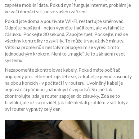
zapněte mobilní data. Pokud nyní funguje internet, problém je
ve vaší domácí síti, ne ve vašem zařízení.
Pokud jste doma a používáte Wi-Fi, restartujte směrovač.
Odpojte napájení - nejen vypněte tlačítkem, ale vytáhněte
zásuvku. Počkejte 30 sekund. Zapojte zpět. Počkejte, než se
všechny kontrolky rozsvítily. To může trvat až dvě minuty.
Většina problémů s nestálým připojením se vyřeší tímto
jednoduchým krokem. Není to „magie“. Je to základní reset
systému.
Nezapomeňte zkontrolovat kabely. Pokud máte počítač
připojený přes ethernet, ujistěte se, že kabel je pevně zasunutý
na obou koncích - v počítači i v routeru. Uvolněný kabel je
nejčastější příčinou „náhodných“ výpadků. Stejně tak
zkontrolujte, zda je router zapojen do zásuvky. Zdá se to
triviální, ale už jsem viděl, jak lidé hledali problém v síti, když
byl router vypnutý celý den.