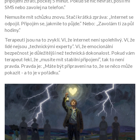
připojení ztratí, počkej 5 minut. Pokud se nic nevrátí, pošli mi
SMS nebo zavolej na telefon.“
Nemusíte mít schůzku znovu. Stačí krátká zpráva: „Internet se
odpojil. Připojím se, jakmile to půjde.“ Nebo: „Zavolám ti za půl
hodiny.“
Terapeuti jsou na to zvyklí. Ví, že internet není spolehlivý. Ví, že
lidé nejsou „technickými experty“. Ví, že emocionální
bezpečnost je důležitější než technická dokonalost. Pokud vám
terapeut řekl, že „musíte mít stabilní připojení“, tak to není
pravda. Pravda je: „Máte být připraveni na to, že se něco může
pokazit - a to je v pořádku.“