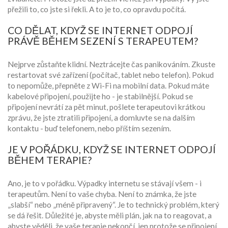
přežili to, co jste si řekli. A to je to, co opravdu počítá.
CO DĚLAT, KDYŽ SE INTERNET ODPOJÍ
PRÁVĚ BĚHEM SEZENÍ S TERAPEUTEM?
Nejprve zůstaňte klidní. Neztrácejte čas panikováním. Zkuste
restartovat své zařízení (počítač, tablet nebo telefon). Pokud
to nepomůže, přepněte z Wi-Fi na mobilní data. Pokud máte
kabelové připojení, použijte ho - je stabilnější. Pokud se
připojení nevrátí za pět minut, pošlete terapeutovi krátkou
zprávu, že jste ztratili připojení, a domluvte se na dalším
kontaktu - buď telefonem, nebo příštím sezením.
JE V POŘÁDKU, KDYŽ SE INTERNET ODPOJÍ
BĚHEM TERAPIE?
Ano, je to v pořádku. Výpadky internetu se stávají všem - i
terapeutům. Není to vaše chyba. Není to známka, že jste
„slabší“ nebo „méně připravený“. Je to technický problém, který
se dá řešit. Důležité je, abyste měli plán, jak na to reagovat, a
abyste věděli, že vaše terapie nekončí, jen protože se připojení