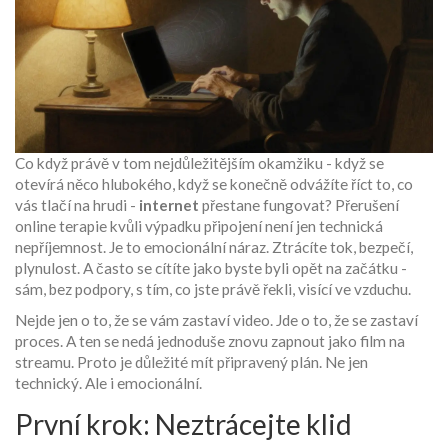
Co když právě v tom nejdůležitějším okamžiku - když se
otevírá něco hlubokého, když se konečně odvážíte říct to, co
vás tlačí na hrudi -
internet
přestane fungovat? Přerušení
online terapie kvůli výpadku připojení není jen technická
nepříjemnost. Je to emocionální náraz. Ztrácíte tok, bezpečí,
plynulost. A často se cítíte jako byste byli opět na začátku -
sám, bez podpory, s tím, co jste právě řekli, visící ve vzduchu.
Nejde jen o to, že se vám zastaví video. Jde o to, že se zastaví
proces. A ten se nedá jednoduše znovu zapnout jako film na
streamu. Proto je důležité mít připravený plán. Ne jen
technický. Ale i emocionální.
První krok: Neztrácejte klid