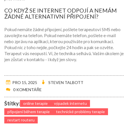
CO KDYŽ SE INTERNET ODPOJÍ A NEMÁM
ŽÁDNÉ ALTERNATIVNÍ PŘIPOJENÍ?
Pokud nemáte žádné připojení, pošlete terapeutovi SMS nebo
zavolejte na telefon. Pokud nemáte telefon, pošlete e-mail
nebo zprávu na aplikaci, kterou používáte pro komunikaci.
Pokud nic z toho nejde, počkejte 24 hodin a pak se ozvěte.
Terapeut vás neopustí. Ví, že technika selhává. Vaším úkolem je
jen zůstat v kontaktu - i když jen slovy.
PRO 15, 2025
STEVEN TALBOTT
0 KOMENTÁŘE
Štítky:
online terapie
výpadek internetu
připojení během terapie
technické problémy terapie
restart routeru