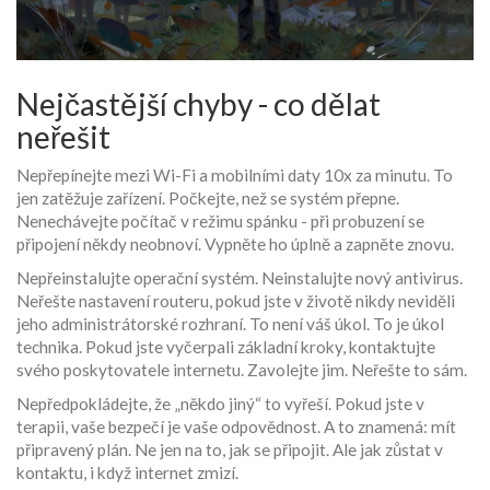
Nejčastější chyby - co dělat
neřešit
Nepřepínejte mezi Wi-Fi a mobilními daty 10x za minutu. To
jen zatěžuje zařízení. Počkejte, než se systém přepne.
Nenechávejte počítač v režimu spánku - při probuzení se
připojení někdy neobnoví. Vypněte ho úplně a zapněte znovu.
Nepřeinstalujte operační systém. Neinstalujte nový antivirus.
Neřešte nastavení routeru, pokud jste v životě nikdy neviděli
jeho administrátorské rozhraní. To není váš úkol. To je úkol
technika. Pokud jste vyčerpali základní kroky, kontaktujte
svého poskytovatele internetu. Zavolejte jim. Neřešte to sám.
Nepředpokládejte, že „někdo jiný“ to vyřeší. Pokud jste v
terapii, vaše bezpečí je vaše odpovědnost. A to znamená: mít
připravený plán. Ne jen na to, jak se připojit. Ale jak zůstat v
kontaktu, i když internet zmizí.