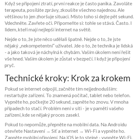
Když se připojení ztratí, první reakce je často panika. Zavoláte
terapeuta, posíláte zprávy, zkoušíte všechno najednou. Ale
většinou to jen zhoršuje situaci. Místo toho si dejte pět sekund.
Vdechněte. Zavřete oči. Připomeňte si: tohle se stává. Často. I
lidem, kteří mají nejlepší internet na světě.
Nejde o to, že jste něco udělali špatně. Nejde o to, že jste
nějaký „nekompetentní“ uživatel. Jde o to, že technika je lidská
- a jako taková je náchylná k chybám. Vaším úkolem není řešit
vše hned. Vaším úkolem je zůstat v bezpečí. I když je připojení
pryč.
Technické kroky: Krok za krokem
Pokud se internet odpojil, začněte tím nejjednodušším:
restartujte zařízení. To znamená počítač, tablet nebo telefon.
Vypněte ho, počkejte 20 sekund, zapněte ho znovu. V mnoha
případech to stačí. Problém není v síti - je v paměti vašeho
zařízení, kde se nějaký proces zasekl.
Pokud to nepomůže, přepněte na mobilní data. Na Androidu
otevřete Nastavení → Síť a internet → Wi-Fi a vypněte ho.
Zapněte mobilní připojení. Na iOS je to stejné - vypněte Wi-Fi,