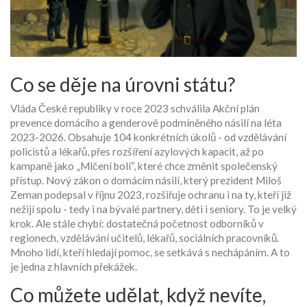
Co se děje na úrovni státu?
Vláda České republiky v roce 2023 schválila Akční plán
prevence domácího a genderově podmíněného násilí na léta
2023-2026. Obsahuje 104 konkrétních úkolů - od vzdělávání
policistů a lékařů, přes rozšíření azylových kapacit, až po
kampaně jako „Mlčení bolí“, které chce změnit společenský
přístup. Nový zákon o domácím násilí, který prezident Miloš
Zeman podepsal v říjnu 2023, rozšiřuje ochranu i na ty, kteří již
nežijí spolu - tedy i na bývalé partnery, děti i seniory. To je velký
krok. Ale stále chybí: dostatečná početnost odborníků v
regionech, vzdělávání učitelů, lékařů, sociálních pracovníků.
Mnoho lidí, kteří hledají pomoc, se setkává s nechápáním. A to
je jedna z hlavních překážek.
Co můžete udělat, když nevíte,