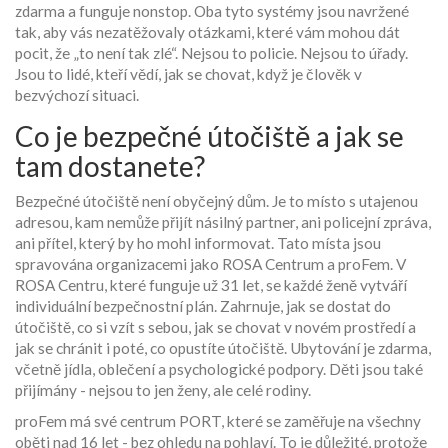
zdarma a funguje nonstop. Oba tyto systémy jsou navržené
tak, aby vás nezatěžovaly otázkami, které vám mohou dát
pocit, že „to není tak zlé“. Nejsou to policie. Nejsou to úřady.
Jsou to lidé, kteří vědí, jak se chovat, když je člověk v
bezvýchozí situaci.
Co je bezpečné útočiště a jak se
tam dostanete?
Bezpečné útočiště není obyčejný dům. Je to místo s utajenou
adresou, kam nemůže přijít násilný partner, ani policejní zpráva,
ani přítel, který by ho mohl informovat. Tato místa jsou
spravována organizacemi jako ROSA Centrum a proFem. V
ROSA Centru, které funguje už 31 let, se každé ženě vytváří
individuální bezpečnostní plán. Zahrnuje, jak se dostat do
útočiště, co si vzít s sebou, jak se chovat v novém prostředí a
jak se chránit i poté, co opustíte útočiště. Ubytování je zdarma,
včetně jídla, oblečení a psychologické podpory. Děti jsou také
přijímány - nejsou to jen ženy, ale celé rodiny.
proFem má své centrum PORT, které se zaměřuje na všechny
oběti nad 16 let - bez ohledu na pohlaví. To je důležité, protože