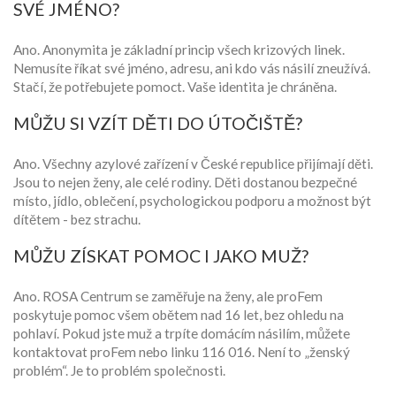
SVÉ JMÉNO?
Ano. Anonymita je základní princip všech krizových linek.
Nemusíte říkat své jméno, adresu, ani kdo vás násilí zneužívá.
Stačí, že potřebujete pomoct. Vaše identita je chráněna.
MŮŽU SI VZÍT DĚTI DO ÚTOČIŠTĚ?
Ano. Všechny azylové zařízení v České republice přijímají děti.
Jsou to nejen ženy, ale celé rodiny. Děti dostanou bezpečné
místo, jídlo, oblečení, psychologickou podporu a možnost být
dítětem - bez strachu.
MŮŽU ZÍSKAT POMOC I JAKO MUŽ?
Ano. ROSA Centrum se zaměřuje na ženy, ale proFem
poskytuje pomoc všem obětem nad 16 let, bez ohledu na
pohlaví. Pokud jste muž a trpíte domácím násilím, můžete
kontaktovat proFem nebo linku 116 016. Není to „ženský
problém“. Je to problém společnosti.