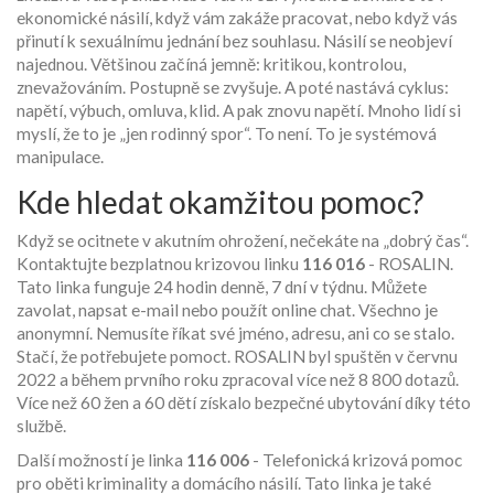
ekonomické násilí, když vám zakáže pracovat, nebo když vás
přinutí k sexuálnímu jednání bez souhlasu. Násilí se neobjeví
najednou. Většinou začíná jemně: kritikou, kontrolou,
znevažováním. Postupně se zvyšuje. A poté nastává cyklus:
napětí, výbuch, omluva, klid. A pak znovu napětí. Mnoho lidí si
myslí, že to je „jen rodinný spor“. To není. To je systémová
manipulace.
Kde hledat okamžitou pomoc?
Když se ocitnete v akutním ohrožení, nečekáte na „dobrý čas“.
Kontaktujte bezplatnou krizovou linku
116 016
- ROSALIN.
Tato linka funguje 24 hodin denně, 7 dní v týdnu. Můžete
zavolat, napsat e-mail nebo použít online chat. Všechno je
anonymní. Nemusíte říkat své jméno, adresu, ani co se stalo.
Stačí, že potřebujete pomoct. ROSALIN byl spuštěn v červnu
2022 a během prvního roku zpracoval více než 8 800 dotazů.
Více než 60 žen a 60 dětí získalo bezpečné ubytování díky této
službě.
Další možností je linka
116 006
- Telefonická krizová pomoc
pro oběti kriminality a domácího násilí. Tato linka je také