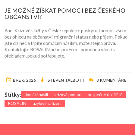
JE MOŽNÉ ZÍSKAT POMOC I BEZ ČESKÉHO
OBČANSTVÍ?
Ano. Krizové služby v České republice poskytují pomoc všem,
bez ohledu na občanství, migranční status nebo příjem. Pokud
jste cizinec a trpíte domácím násilím, máte stejná práva.
Kontaktujte ROSALIN nebo proFem - pomohou vám i s
překladem, pokud potřebujete.
BŘE 6, 2026
STEVEN TALBOTT
0 KOMENTÁŘE
Štítky:
domácí násilí
krizová pomoc
bezpečné útočiště
ROSALIN
azylové zařízení