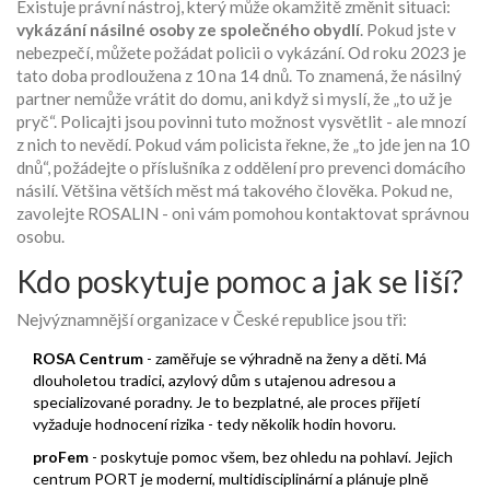
Existuje právní nástroj, který může okamžitě změnit situaci:
vykázání násilné osoby ze společného obydlí
. Pokud jste v
nebezpečí, můžete požádat policii o vykázání. Od roku 2023 je
tato doba prodloužena z 10 na 14 dnů. To znamená, že násilný
partner nemůže vrátit do domu, ani když si myslí, že „to už je
pryč“. Policajti jsou povinni tuto možnost vysvětlit - ale mnozí
z nich to nevědí. Pokud vám policista řekne, že „to jde jen na 10
dnů“, požádejte o příslušníka z oddělení pro prevenci domácího
násilí. Většina větších měst má takového člověka. Pokud ne,
zavolejte ROSALIN - oni vám pomohou kontaktovat správnou
osobu.
Kdo poskytuje pomoc a jak se liší?
Nejvýznamnější organizace v České republice jsou tři:
ROSA Centrum
- zaměřuje se výhradně na ženy a děti. Má
dlouholetou tradici, azylový dům s utajenou adresou a
specializované poradny. Je to bezplatné, ale proces přijetí
vyžaduje hodnocení rizika - tedy několik hodin hovoru.
proFem
- poskytuje pomoc všem, bez ohledu na pohlaví. Jejich
centrum PORT je moderní, multidisciplinární a plánuje plně