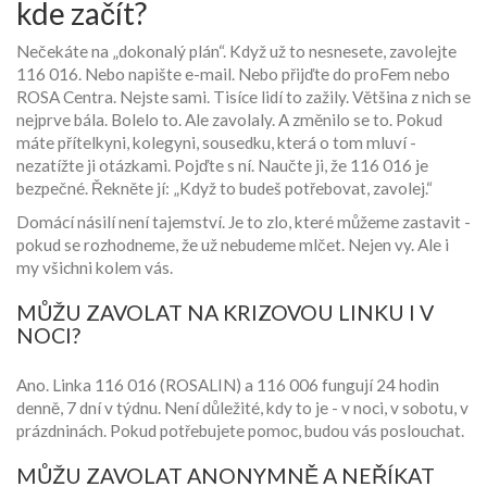
kde začít?
Nečekáte na „dokonalý plán“. Když už to nesnesete, zavolejte
116 016. Nebo napište e-mail. Nebo přijďte do proFem nebo
ROSA Centra. Nejste sami. Tisíce lidí to zažily. Většina z nich se
nejprve bála. Bolelo to. Ale zavolaly. A změnilo se to. Pokud
máte přítelkyni, kolegyni, sousedku, která o tom mluví -
nezatížte ji otázkami. Pojďte s ní. Naučte ji, že 116 016 je
bezpečné. Řekněte jí: „Když to budeš potřebovat, zavolej.“
Domácí násilí není tajemství. Je to zlo, které můžeme zastavit -
pokud se rozhodneme, že už nebudeme mlčet. Nejen vy. Ale i
my všichni kolem vás.
MŮŽU ZAVOLAT NA KRIZOVOU LINKU I V
NOCI?
Ano. Linka 116 016 (ROSALIN) a 116 006 fungují 24 hodin
denně, 7 dní v týdnu. Není důležité, kdy to je - v noci, v sobotu, v
prázdninách. Pokud potřebujete pomoc, budou vás poslouchat.
MŮŽU ZAVOLAT ANONYMNĚ A NEŘÍKAT