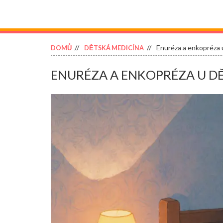
Enuréza a enkopréza u
DOMŮ
DĚTSKÁ MEDICÍNA
ENURÉZA A ENKOPRÉZA U DĚ