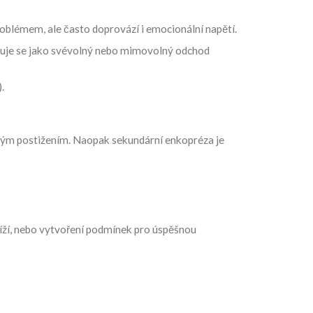
problémem, ale často doprovází i emocionální napětí.
finuje se jako svévolný nebo mimovolný odchod
.
ným postižením. Naopak sekundární enkopréza je
btíží, nebo vytvoření podmínek pro úspěšnou