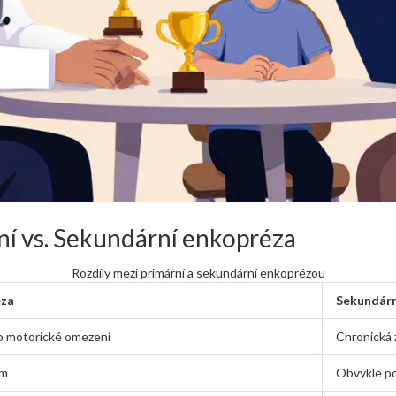
ní vs. Sekundární enkopréza
Rozdíly mezi primární a sekundární enkoprézou
éza
Sekundárn
o motorické omezení
Chronická 
em
Obvykle po