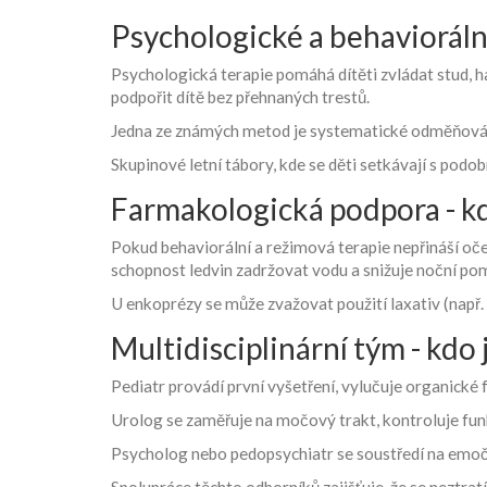
Psychologické a behavioráln
Psychologická terapie
pomáhá dítěti zvládat stud, ha
podpořit dítě bez přehnaných trestů.
Jedna ze známých metod je systematické odměňování
Skupinové letní tábory, kde se děti setkávají s pod
Farmakologická podpora - kd
Pokud behaviorální a režimová terapie nepřináší oč
schopnost ledvin zadržovat vodu a snižuje noční po
U enkoprézy se může zvažovat použití laxativ (např. l
Multidisciplinární tým - kdo 
Pediatr
provádí první vyšetření, vylučuje organické f
Urolog
se zaměřuje na močový trakt, kontroluje fu
Psycholog
nebo pedopsychiatr se soustředí na emoční
Spolupráce těchto odborníků zajišťuje, že se neztratí