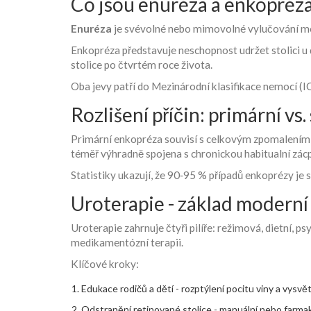
Co jsou enuréza a enkopréz
Enuréza
je svévolné nebo mimovolné vylučování moči 
Enkopréza
představuje neschopnost udržet stolici u
stolice po čtvrtém roce života.
Oba jevy patří do Mezinárodní klasifikace nemocí (IC
Rozlišení příčin: primární v
Primární enkopréza souvisí s celkovým zpomalením
téměř výhradně spojena s chronickou habitualní zácpo
Statistiky ukazují, že 90‑95 % případů enkoprézy je 
Uroterapie - základ moderní
Uroterapie
zahrnuje čtyři pilíře: režimová, dietní, 
medikamentózní terapii.
Klíčové kroky:
Edukace rodičů a dětí - rozptýlení pocitu viny a vysv
Odstranění retinované stolice - manuální nebo farma