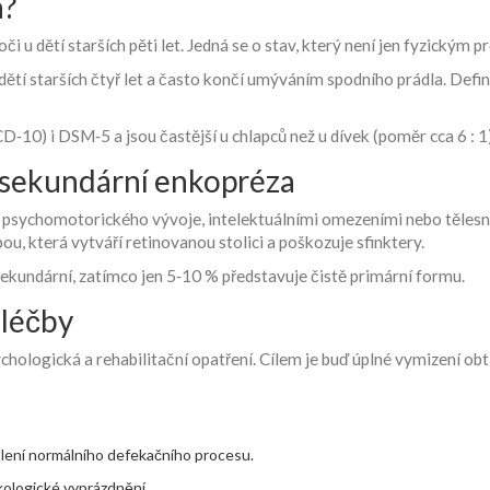
a?
u dětí starších pěti let. Jedná se o stav, který není jen fyzickým 
 dětí starších čtyř let a často končí umýváním spodního prádla. De
D‑10) i DSM‑5 a jsou častější u chlapců než u dívek (poměr cca 6 : 1)
s. sekundární enkopréza
 psychomotorického vývoje, intelektuálními omezeními nebo těles
u, která vytváří retinovanou stolici a poškozuje sfinktery.
sekundární, zatímco jen 5‑10 % představuje čistě primární formu.
 léčby
psychologická a rehabilitační opatření. Cílem je buď úplné vymizení o
ětlení normálního defekačního procesu.
kologické vyprázdnění.