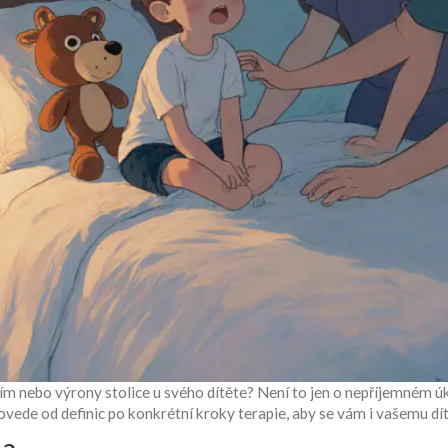
 nebo výrony stolice u svého dítěte? Není to jen o nepříjemném úklid
ede od definic po konkrétní kroky terapie, aby se vám i vašemu dítě