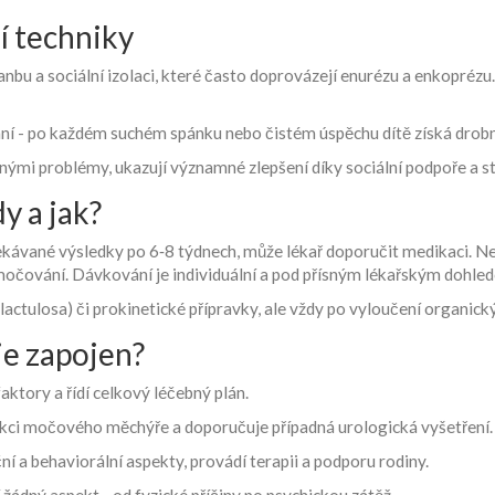
í techniky
nbu a sociální izolaci, které často doprovázejí enurézu a enkoprézu. 
 - po každém suchém spánku nebo čistém úspěchu dítě získá drobný
obnými problémy, ukazují významné zlepšení díky sociální podpoře a
y a jak?
ekávané výsledky po 6‑8 týdnech, může lékař doporučit medikaci. Ne
močování. Dávkování je individuální a pod přísným lékařským dohle
actulosa) či prokinetické přípravky, ale vždy po vyloučení organický
je zapojen?
aktory a řídí celkový léčebný plán.
nkci močového měchýře a doporučuje případná urologická vyšetření.
 a behaviorální aspekty, provádí terapii a podporu rodiny.
 žádný aspekt - od fyzické příčiny po psychickou zátěž.