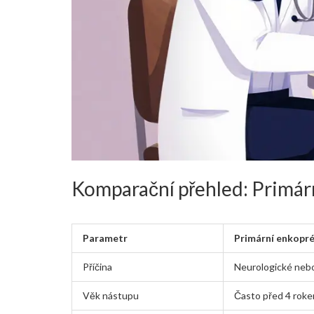
Komparační přehled: Primár
Parametr
Primární enkopr
Příčina
Neurologické neb
Věk nástupu
Často před 4 rok