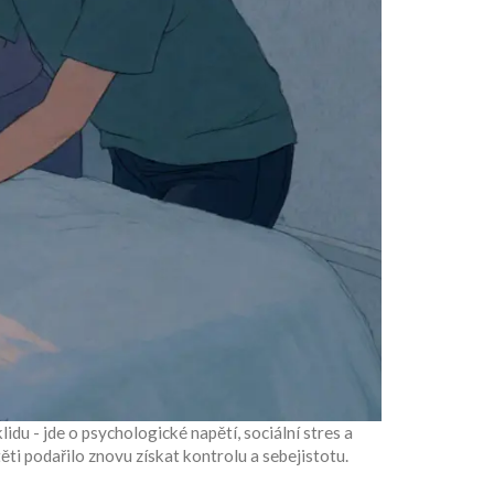
u - jde o psychologické napětí, sociální stres a
ti podařilo znovu získat kontrolu a sebejistotu.