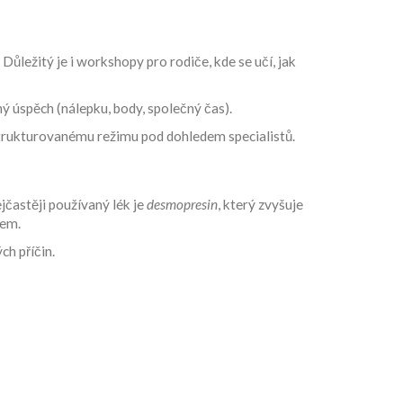
Důležitý je i workshopy pro rodiče, kde se učí, jak
 úspěch (nálepku, body, společný čas).
 strukturovanému režimu pod dohledem specialistů.
jčastěji používaný lék je
desmopresin
, který zvyšuje
dem.
ch příčin.