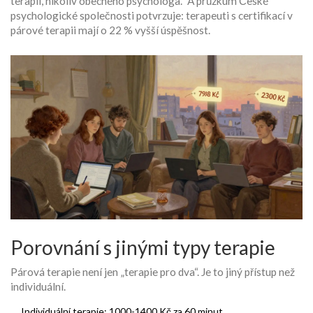
terapii, nikoliv obecného psychologa.“ A průzkum České
psychologické společnosti potvrzuje: terapeuti s certifikací v
párové terapii mají o 22 % vyšší úspěšnost.
Porovnání s jinými typy terapie
Párová terapie není jen „terapie pro dva“. Je to jiný přístup než
individuální.
Individuální terapie: 1000-1400 Kč za 60 minut