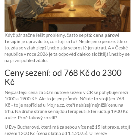
Když pár začne řešit problémy, často se ptá:
cena párové
terapie
je opravdu to, co stojí za to? Nejde jen o peníze. Jde o
to, zda se vztah zlepší, nebo zda se prostě jen utratí. A v České
republice v roce 2026 je ta odpověď daleko složitější, než by se
na první pohled zdálo.
Ceny sezení: od 768 Kč do 2300
Kč
Nejčastější cena za 50minutové sezení v ČR se pohybuje mezi
1000 a 1900 Kč. Ale to je jen průměr. Někde to stojí jen 768
Kč - to je například u Mojra.cz, kteří nabízejí nejnižší cenu na
trhu. Na druhé straně se najdou terapeuti, kteří účtují 1900 Kč
a více. Proč takový rozdíl?
U Evy Bucharové, která má za sebou více než 15 let praxe, stojí
sezení 1200 Kč (cena platná od 1.1.2025). U Terezy