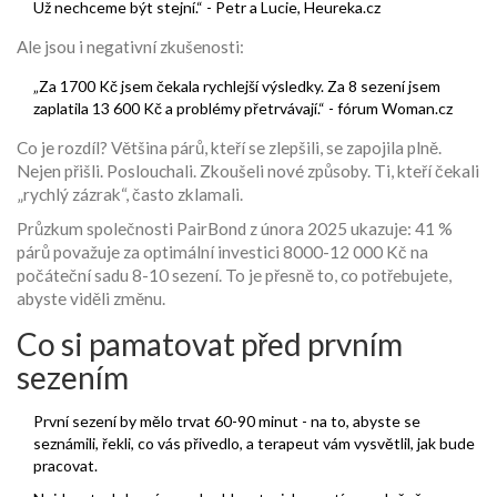
Už nechceme být stejní.“ - Petr a Lucie, Heureka.cz
Ale jsou i negativní zkušenosti:
„Za 1700 Kč jsem čekala rychlejší výsledky. Za 8 sezení jsem
zaplatila 13 600 Kč a problémy přetrvávají.“ - fórum Woman.cz
Co je rozdíl? Většina párů, kteří se zlepšili, se zapojila plně.
Nejen přišli. Poslouchali. Zkoušeli nové způsoby. Ti, kteří čekali
„rychlý zázrak“, často zklamali.
Průzkum společnosti PairBond z února 2025 ukazuje: 41 %
párů považuje za optimální investici 8000-12 000 Kč na
počáteční sadu 8-10 sezení. To je přesně to, co potřebujete,
abyste viděli změnu.
Co si pamatovat před prvním
sezením
První sezení by mělo trvat 60-90 minut - na to, abyste se
seznámili, řekli, co vás přivedlo, a terapeut vám vysvětlil, jak bude
pracovat.