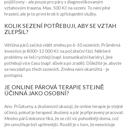
pojišťovny - ale pouze pro páry s diagnostikovaným
vztahovým trauma. Max. 500 Kč na sezení. To není plné
hrazení, ale je to první krok k zpřístupnění služby.
KOLIK SEZENÍ POTŘEBUJI, ABY SE VZTAH
ZLEPŠIL?
Většina párů začíná vidět změnu po 6-10 sezeních. Průměrná
investice je 8000-12 000 Kč na počáteční fázi. Některé
problémy se řeší rychleji (např. komunikační bariéry), jiné
potřebují více času (např. důvěra po zradě). Důležité je, abyste
se nevzdali po třech sezeních. Změna není okamžitá - je
postupná.
JE ONLINE PÁROVÁ TERAPIE STEJNĚ
ÚČINNÁ JAKO OSOBNÍ?
Ano. Průzkumy a zkušenosti ukazují, že online terapie je stejně
účinná, pokud je terapeut zkušený a pár je připravený pracovat.
Mnoho párů dokonce říká, že se cítí víc pohodlněji doma, což
jim umožňuje být upřímnější. Rozdíl je v tom, že neexistuje