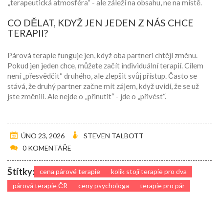
„terapeutická atmosféra“ - ale záleží na obsahu, ne na místě.
CO DĚLAT, KDYŽ JEN JEDEN Z NÁS CHCE
TERAPII?
Párová terapie funguje jen, když oba partneri chtějí změnu.
Pokud jen jeden chce, můžete začít individuální terapií. Cílem
není „přesvědčit“ druhého, ale zlepšit svůj přístup. Často se
stává, že druhý partner začne mít zájem, když uvidí, že se už
jste změnili. Ale nejde o „přinutit“ - jde o „přivést“.
ÚNO 23, 2026
STEVEN TALBOTT
0 KOMENTÁŘE
Štítky:
cena párové terapie
kolik stojí terapie pro dva
párová terapie ČR
ceny psychologa
terapie pro pár