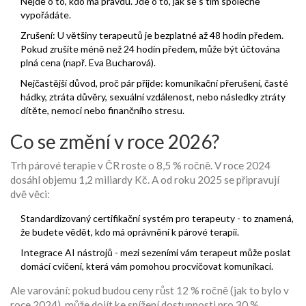
Nejde o to, kdo má pravdu. Jde o to, jak se s tím společně
vypořádáte.
Zrušení: U většiny terapeutů je bezplatné až 48 hodin předem.
Pokud zrušíte méně než 24 hodin předem, může být účtována
plná cena (např. Eva Bucharová).
Nejčastější důvod, proč pár přijde: komunikační přerušení, časté
hádky, ztráta důvěry, sexuální vzdálenost, nebo následky ztráty
dítěte, nemoci nebo finančního stresu.
Co se změní v roce 2026?
Trh párové terapie v ČR roste o 8,5 % ročně. V roce 2024
dosáhl objemu 1,2 miliardy Kč. A od roku 2025 se připravují
dvě věci:
Standardizovaný certifikační systém pro terapeuty - to znamená,
že budete vědět, kdo má oprávnění k párové terapii.
Integrace AI nástrojů - mezi sezeními vám terapeut může poslat
domácí cvičení, která vám pomohou procvičovat komunikaci.
Ale varování: pokud budou ceny růst 12 % ročně (jak to bylo v
roce 2024), může dojít ke snížení dostupnosti pro 30 %