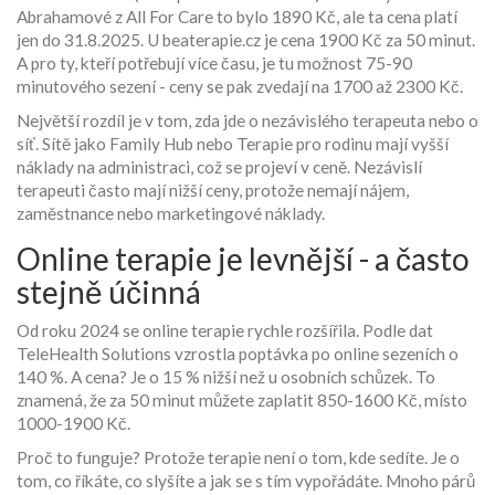
Abrahamové z All For Care to bylo 1890 Kč, ale ta cena platí
jen do 31.8.2025. U beaterapie.cz je cena 1900 Kč za 50 minut.
A pro ty, kteří potřebují více času, je tu možnost 75-90
minutového sezení - ceny se pak zvedají na 1700 až 2300 Kč.
Největší rozdíl je v tom, zda jde o nezávislého terapeuta nebo o
síť. Sítě jako Family Hub nebo Terapie pro rodinu mají vyšší
náklady na administraci, což se projeví v ceně. Nezávislí
terapeuti často mají nižší ceny, protože nemají nájem,
zaměstnance nebo marketingové náklady.
Online terapie je levnější - a často
stejně účinná
Od roku 2024 se online terapie rychle rozšířila. Podle dat
TeleHealth Solutions vzrostla poptávka po online sezeních o
140 %. A cena? Je o 15 % nižší než u osobních schůzek. To
znamená, že za 50 minut můžete zaplatit 850-1600 Kč, místo
1000-1900 Kč.
Proč to funguje? Protože terapie není o tom, kde sedíte. Je o
tom, co říkáte, co slyšíte a jak se s tím vypořádáte. Mnoho párů