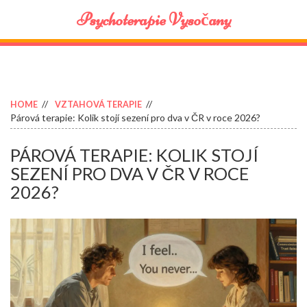
Psychoterapie Vysočany
HOME
VZTAHOVÁ TERAPIE
Párová terapie: Kolik stojí sezení pro dva v ČR v roce 2026?
PÁROVÁ TERAPIE: KOLIK STOJÍ
SEZENÍ PRO DVA V ČR V ROCE
2026?