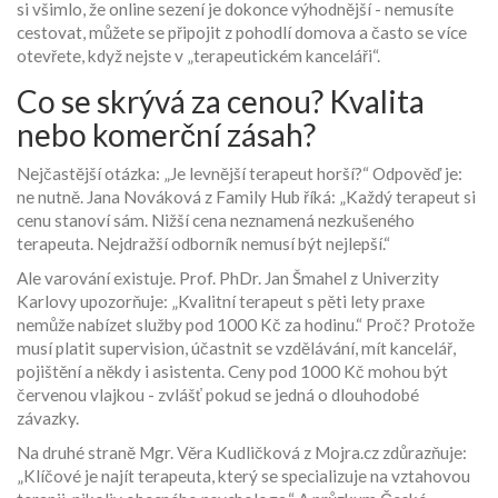
si všimlo, že online sezení je dokonce výhodnější - nemusíte
cestovat, můžete se připojit z pohodlí domova a často se více
otevřete, když nejste v „terapeutickém kanceláři“.
Co se skrývá za cenou? Kvalita
nebo komerční zásah?
Nejčastější otázka: „Je levnější terapeut horší?“ Odpověď je:
ne nutně. Jana Nováková z Family Hub říká: „Každý terapeut si
cenu stanoví sám. Nižší cena neznamená nezkušeného
terapeuta. Nejdražší odborník nemusí být nejlepší.“
Ale varování existuje. Prof. PhDr. Jan Šmahel z Univerzity
Karlovy upozorňuje: „Kvalitní terapeut s pěti lety praxe
nemůže nabízet služby pod 1000 Kč za hodinu.“ Proč? Protože
musí platit supervision, účastnit se vzdělávání, mít kancelář,
pojištění a někdy i asistenta. Ceny pod 1000 Kč mohou být
červenou vlajkou - zvlášť pokud se jedná o dlouhodobé
závazky.
Na druhé straně Mgr. Věra Kudličková z Mojra.cz zdůrazňuje:
„Klíčové je najít terapeuta, který se specializuje na vztahovou