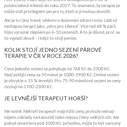
potenciálních klientů do roku 2027. To znamená, že terapie se
může stát privilegiem jen pro ty, kteří si ji mohou dovolit.
Ale je tu i jiný trend: vědomí o duševním zdraví roste. Lidé už
nechápou terapii jako „něco pro šílence“. Více než 68 % párů
hlásí výrazné zlepšení po 6-10 sezeních. A to je důvod, proč se
to vyplatí zkusit - i když to stojí peníze.
KOLIK STOJÍ JEDNO SEZENÍ PÁROVÉ
TERAPIE V ČR V ROCE 2026?
Cena jednoho sezení se pohybuje od 768 Kč do 2300 Kč.
Nejčastější cena za 50 minut je 1000-1900 Kč. Online sezení
je obvykle o 15 % levnější. Pro 75-90 minutové sezení se ceny
zvyšují na 1700-2300 Kč.
JE LEVNĚJŠÍ TERAPEUT HORŠÍ?
Ne nutně. Někteří terapeuti mají nižší ceny, protože nemají
nájem, náklady na kancelář nebo nejsou členy velkých sítí. Ale
pokud cena klesá pod 1000 Kč za hodinu, může to být varovný