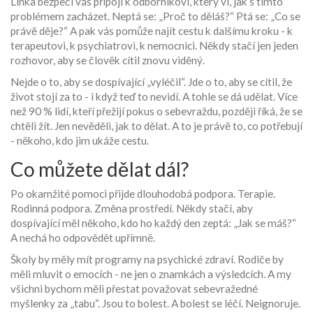
Linka bezpečí vás připojí k odborníkovi, který ví, jak s tímto
problémem zacházet. Neptá se: „Proč to děláš?“ Ptá se: „Co se
právě děje?“ A pak vás pomůže najít cestu k dalšímu kroku - k
terapeutovi, k psychiatrovi, k nemocnici. Někdy stačí jen jeden
rozhovor, aby se člověk cítil znovu viděný.
Nejde o to, aby se dospívající „vyléčil“. Jde o to, aby se cítil, že
život stojí za to - i když teď to nevidí. A tohle se dá udělat. Více
než 90 % lidí, kteří přežijí pokus o sebevraždu, později říká, že se
chtěli žít. Jen nevěděli, jak to dělat. A to je právě to, co potřebují
- někoho, kdo jim ukáže cestu.
Co můžete dělat dál?
Po okamžité pomoci přijde dlouhodobá podpora. Terapie.
Rodinná podpora. Změna prostředí. Někdy stačí, aby
dospívající měl někoho, kdo ho každý den zeptá: „Jak se máš?“
A nechá ho odpovědět upřímně.
Školy by měly mít programy na psychické zdraví. Rodiče by
měli mluvit o emocích - ne jen o znamkách a výsledcích. A my
všichni bychom měli přestat považovat sebevražedné
myšlenky za „tabu“. Jsou to bolest. A bolest se léčí. Neignoruje.