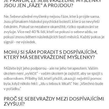
JE PRAVDA, ŽE SEBEVRAŽEDNÉ MYŠLENKY
JSOU JEN „FÁZE“ A PROJDOU?
Ne. Sebevražedné myšlenky nejsou fáze, která projde sama.
Jsou příznakem hluboké psychické bolesti, která se nevyřeší
čekáním. Pokud se nezabere okamžitě, riziko opakování se
zvyšuje. Více než 40 % lidí, kteří se pokusí o sebevraždu, se
pokusí znovu během následujících šesti měsíců. Každý pokus je
signál - ne výsledek.
MOHU SI SÁM PORADIT S DOSPÍVAJÍCÍM,
KTERÝ MÁ SEBEVRAŽEDNÉ MYŠLENKY?
Můžete být jeho podporou - ale ne jeho terapeutem. Vaším
úkolem není „vyléčit“ - vaším úkolem je zajistit, aby se spojil s
odborníkem. Příběhy lidí, kteří přežili, ukazují: největší pomoc
byla, když někdo řekl: „Jdu s tebou k lékaři.“ Ne: „Všechno bude
v pořádku.“
PROČ SE SEBEVRAŽDY MEZI DOSPÍVAJÍCÍMI
ZVYŠUJÍ?