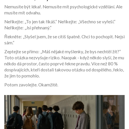
Nemusíte být lékař. Nemusíte mít psychologické vzdělání. Ale
musíte mít odvahu.
Neříkejte: „To jen tak říkáš.“ Neříkejte: „Všechno se vyřeší.“
Neříkejte: „Jsi přehnaný.“
Řekněte: „Slyšel jsem, že se cítíš špatně. Chci to pochopit. Nejsi
sám.“
Zeptejte se přímo: „Máš nějaké myšlenky, že bys nechtěl žít?“
Toto otázka nezvyšuje riziko. Naopak - když někdo slyší, že mu
někdo dá prostor, často poprvé řekne pravdu. Více než 80 %
dospívajících, kteří dostali takovou otázku od dospělého, řeklo,
že jim to pomohlo.
Potom zavolejte. Okamžitě.