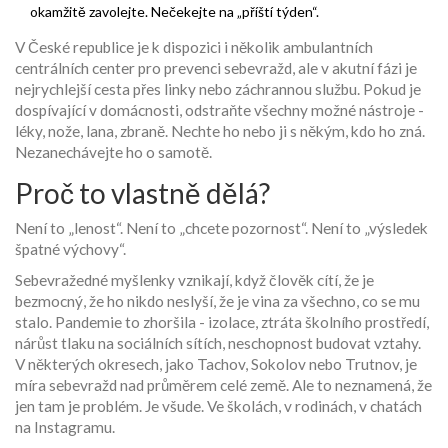
okamžitě zavolejte. Nečekejte na „příští týden“.
V České republice je k dispozici i několik ambulantních
centrálních center pro prevenci sebevražd, ale v akutní fázi je
nejrychlejší cesta přes linky nebo záchrannou službu. Pokud je
dospívající v domácnosti, odstraňte všechny možné nástroje -
léky, nože, lana, zbraně. Nechte ho nebo ji s někým, kdo ho zná.
Nezanechávejte ho o samotě.
Proč to vlastně dělá?
Není to „lenost“. Není to „chcete pozornost“. Není to „výsledek
špatné výchovy“.
Sebevražedné myšlenky vznikají, když člověk cítí, že je
bezmocný, že ho nikdo neslyší, že je vina za všechno, co se mu
stalo. Pandemie to zhoršila - izolace, ztráta školního prostředí,
nárůst tlaku na sociálních sítích, neschopnost budovat vztahy.
V některých okresech, jako Tachov, Sokolov nebo Trutnov, je
míra sebevražd nad průměrem celé země. Ale to neznamená, že
jen tam je problém. Je všude. Ve školách, v rodinách, v chatách
na Instagramu.