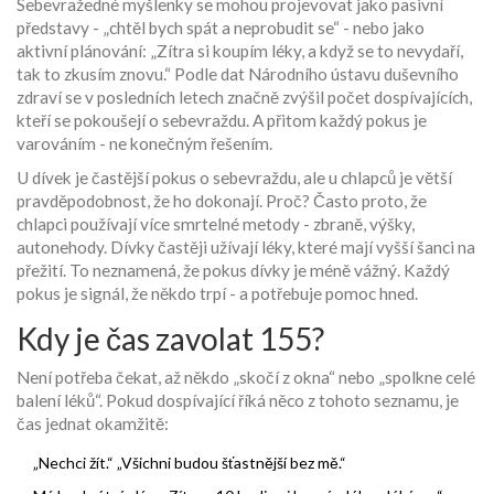
Sebevražedné myšlenky se mohou projevovat jako pasivní
představy - „chtěl bych spát a neprobudit se“ - nebo jako
aktivní plánování: „Zítra si koupím léky, a když se to nevydaří,
tak to zkusím znovu.“ Podle dat Národního ústavu duševního
zdraví se v posledních letech značně zvýšil počet dospívajících,
kteří se pokoušejí o sebevraždu. A přitom každý pokus je
varováním - ne konečným řešením.
U dívek je častější pokus o sebevraždu, ale u chlapců je větší
pravděpodobnost, že ho dokonají. Proč? Často proto, že
chlapci používají více smrtelné metody - zbraně, výšky,
autonehody. Dívky častěji užívají léky, které mají vyšší šanci na
přežití. To neznamená, že pokus dívky je méně vážný. Každý
pokus je signál, že někdo trpí - a potřebuje pomoc hned.
Kdy je čas zavolat 155?
Není potřeba čekat, až někdo „skočí z okna“ nebo „spolkne celé
balení léků“. Pokud dospívající říká něco z tohoto seznamu, je
čas jednat okamžitě:
„Nechci žít.“ „Všichni budou šťastnější bez mě.“