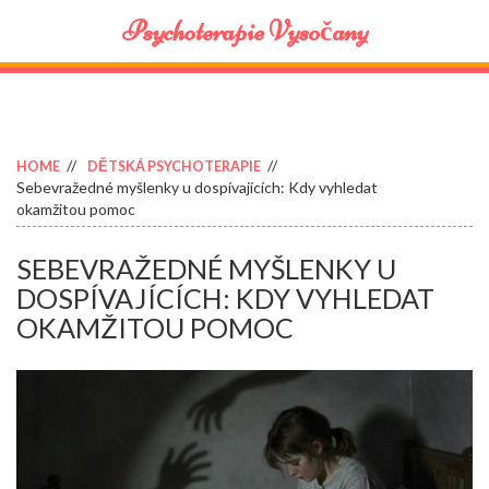
Psychoterapie Vysočany
HOME
DĚTSKÁ PSYCHOTERAPIE
Sebevražedné myšlenky u dospívajících: Kdy vyhledat
okamžitou pomoc
SEBEVRAŽEDNÉ MYŠLENKY U
DOSPÍVAJÍCÍCH: KDY VYHLEDAT
OKAMŽITOU POMOC