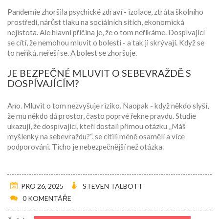
Pandemie zhoršila psychické zdraví - izolace, ztráta školního
prostředí, nárůst tlaku na sociálních sítích, ekonomická
nejistota. Ale hlavní příčina je, že o tom neříkáme. Dospívající
se cítí, že nemohou mluvit o bolesti - a tak ji skrývají. Když se
to neříká, neřeší se. A bolest se zhoršuje.
JE BEZPEČNÉ MLUVIT O SEBEVRAŽDĚ S
DOSPÍVAJÍCÍM?
Ano. Mluvit o tom nezvyšuje riziko. Naopak - když někdo slyší,
že mu někdo dá prostor, často poprvé řekne pravdu. Studie
ukazují, že dospívající, kteří dostali přímou otázku „Máš
myšlenky na sebevraždu?“, se cítili méně osamělí a více
podporováni. Ticho je nebezpečnější než otázka.
PRO 26, 2025
STEVEN TALBOTT
0 KOMENTÁŘE