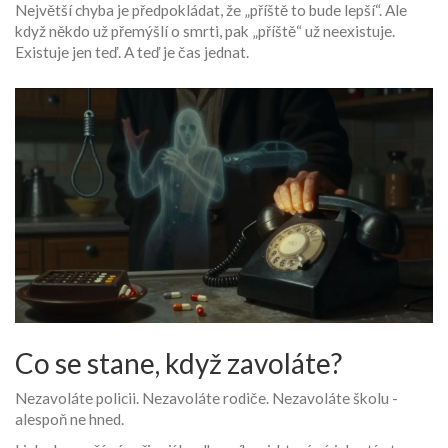
Největší chyba je předpokládat, že „příště to bude lepší“. Ale
když někdo už přemýšlí o smrti, pak „příště“ už neexistuje.
Existuje jen teď. A teď je čas jednat.
Co se stane, když zavoláte?
Nezavoláte policii. Nezavoláte rodiče. Nezavoláte školu -
alespoň ne hned.