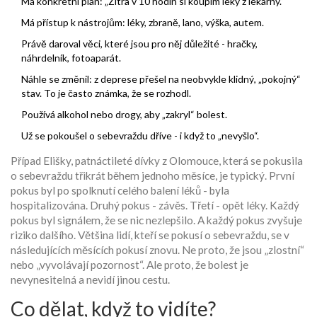
Má konkrétní plán: „Zítra v 10 hodin si koupím léky z lékárny.“
Má přístup k nástrojům: léky, zbraně, lano, výška, autem.
Právě daroval věci, které jsou pro něj důležité - hračky,
náhrdelník, fotoaparát.
Náhle se změnil: z deprese přešel na neobvykle klidný, „pokojný“
stav. To je často známka, že se rozhodl.
Používá alkohol nebo drogy, aby „zakryl“ bolest.
Už se pokoušel o sebevraždu dříve - i když to „nevyšlo“.
Případ Elišky, patnáctileté dívky z Olomouce, která se pokusila
o sebevraždu třikrát během jednoho měsíce, je typický. První
pokus byl po spolknutí celého balení léků - byla
hospitalizována. Druhý pokus - závěs. Třetí - opět léky. Každý
pokus byl signálem, že se nic nezlepšilo. A každý pokus zvyšuje
riziko dalšího. Většina lidí, kteří se pokusí o sebevraždu, se v
následujících měsících pokusí znovu. Ne proto, že jsou „zlostní“
nebo „vyvolávají pozornost“. Ale proto, že bolest je
nevynesitelná a nevidí jinou cestu.
Co dělat, když to vidíte?