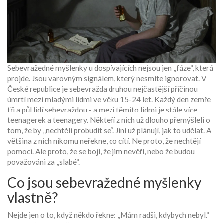
Sebevražedné myšlenky u dospívajících nejsou jen „fáze“, která
projde. Jsou varovným signálem, který nesmíte ignorovat. V
České republice je sebevražda druhou nejčastější příčinou
úmrtí mezi mladými lidmi ve věku 15-24 let. Každý den zemře
tři a půl lidí sebevraždou - a mezi těmito lidmi je stále více
teenagerek a teenagery. Někteří z nich už dlouho přemýšleli o
tom, že by „nechtěli probudit se“. Jiní už plánují, jak to udělat. A
většina z nich nikomu neřekne, co cítí. Ne proto, že nechtějí
pomoci. Ale proto, že se bojí, že jim nevěří, nebo že budou
považováni za „slabé“.
Co jsou sebevražedné myšlenky
vlastně?
Nejde jen o to, když někdo řekne: „Mám radši, kdybych nebyl.“