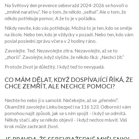
Na Světový den prevence sebevražd 2024-2026 se hovoří o
„změně narativu“. Ne o tom, že někdo „selhal“. Ale o tom, že
někdo potřebuje pomoc. A že to je v pořádku.
Nikdy nevíte, kdo vás potřebuje. Možná to je ten, kdo se směje
na škole. Nebo ten, kdo je vždycky v pozadí. Nebo ten, kdo vám
poslal poslední zprávu včera v 2 hodiny ráno.
Zavolejte. Teď. Nezavolejte zítra. Nezavolejte, až se to
„zhorší“. Zavolejte, když slyšíte, že někdo říká: „Nechci žít.“
Protože život je důležitý. I když teď to nevypadá.
CO MÁM DĚLAT, KDYŽ DOSPÍVAJÍCÍ ŘÍKÁ, ŽE
CHCE ZEMŘÍT, ALE NECHCE POMOCI?
Nechte ho nebo ji o samotě. Nečekejte, až se „přemění“.
Okamžitě zavolejte Linku bezpečí na 116 123. Odborníci vám
pomohou najít způsob, jak se s ním spojit - i když se odmítá.
Někdy stačí, aby se někdo objevil - i když nechce mluvit. Váš
krok může zachránit život.