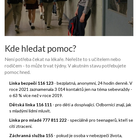
Kde hledat pomoc?
Není potřeba čekat na lékaře. Neřešte to s učitelem nebo
rodičem - to může trvat týdny. V akutním stavu potřebujete
pomoc hned.
Linka bezpečí 116 123
- bezplatná, anonymní, 24 hodin denně. V
roce 2021 zaznamenala 3 014 kontaktů jen na téma sebevraždy -
o 63 % více než v roce 2019.
Dětská linka 116 111
- pro děti a dospívající. Odborníci znají, jak
s mladými lidmi mluvit.
Linka pro mladé 777 811 222
- speciálně pro teenagerů, kteří se
cítí ztraceni.
Záchranná služba 155
- pokud je osoba v nebezpečí života,