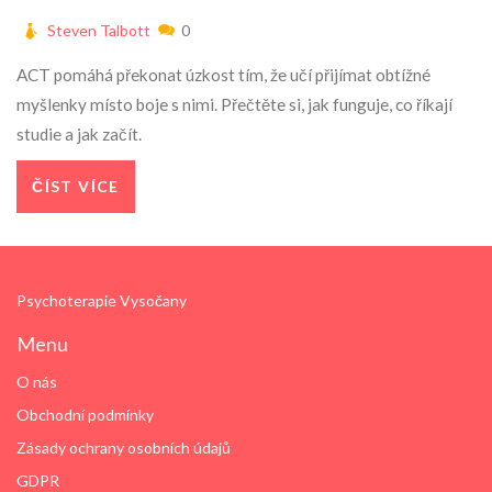
Steven Talbott
0
ACT pomáhá překonat úzkost tím, že učí přijímat obtížné
myšlenky místo boje s nimi. Přečtěte si, jak funguje, co říkají
studie a jak začít.
ČÍST VÍCE
Psychoterapie Vysočany
Menu
O nás
Obchodní podmínky
Zásady ochrany osobních údajů
GDPR