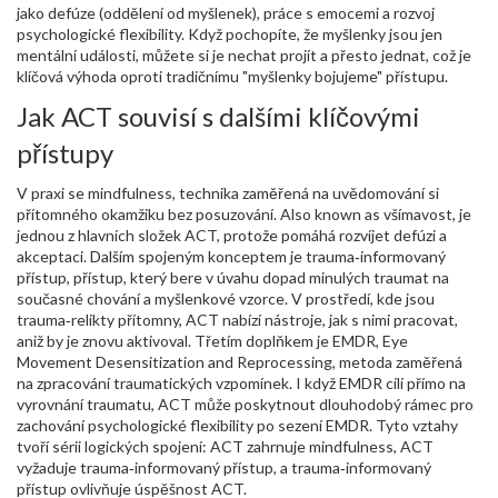
jako defúze (oddělení od myšlenek), práce s emocemi a rozvoj
psychologické flexibility. Když pochopíte, že myšlenky jsou jen
mentální události, můžete si je nechat projít a přesto jednat, což je
klíčová výhoda oproti tradičnímu "myšlenky bojujeme" přístupu.
Jak ACT souvisí s dalšími klíčovými
přístupy
V praxi se
mindfulness
,
technika zaměřená na uvědomování si
přítomného okamžiku bez posuzování
. Also known as
všímavost
, je
jednou z hlavních složek ACT, protože pomáhá rozvíjet defúzi a
akceptaci. Dalším spojeným konceptem je
trauma‑informovaný
přístup
,
přístup, který bere v úvahu dopad minulých traumat na
současné chování a myšlenkové vzorce
. V prostředí, kde jsou
trauma‑relikty přítomny, ACT nabízí nástroje, jak s nimi pracovat,
aniž by je znovu aktivoval. Třetím doplňkem je
EMDR
,
Eye
Movement Desensitization and Reprocessing, metoda zaměřená
na zpracování traumatických vzpomínek
. I když EMDR cílí přímo na
vyrovnání traumatu, ACT může poskytnout dlouhodobý rámec pro
zachování psychologické flexibility po sezení EMDR. Tyto vztahy
tvoří sérii logických spojení: ACT zahrnuje mindfulness, ACT
vyžaduje trauma‑informovaný přístup, a trauma‑informovaný
přístup ovlivňuje úspěšnost ACT.