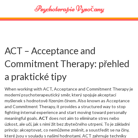
Psychoterapie Vysočany
ACT – Acceptance and
Commitment Therapy: přehled
a praktické tipy
When working with
ACT
,
Acceptance and Commitment Therapy je
moderní psychoterapeutický směr, který spojuje akceptaci
myšlenek s hodnotově řízeným činem
. Also known as
Acceptance
and Commitment Therapy
, it provides a structured way to stop
fighting internal experience and start moving toward personally
meaningful goals.
ACT
does not aim to eliminate stres nebo
úzkost, ale učí, jak s nimi žít bez zbytečného utrpení. To je základní
princip: akceptovat, co nemůžeme změnit, a soustředit se na činy,
které jsou v souladu s našimi hodnotami. ACT zahrnuje techniky