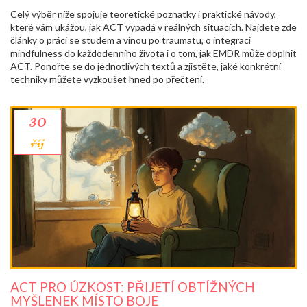
Celý výběr níže spojuje teoretické poznatky i praktické návody,
které vám ukážou, jak ACT vypadá v reálných situacích. Najdete zde
články o práci se studem a vinou po traumatu, o integraci
mindfulness do každodenního života i o tom, jak EMDR může doplnit
ACT. Ponořte se do jednotlivých textů a zjistěte, jaké konkrétní
techniky můžete vyzkoušet hned po přečtení.
30
říj
ACT PRO ÚZKOST: PŘIJETÍ OBTÍŽNÝCH
MYŠLENEK MÍSTO BOJE