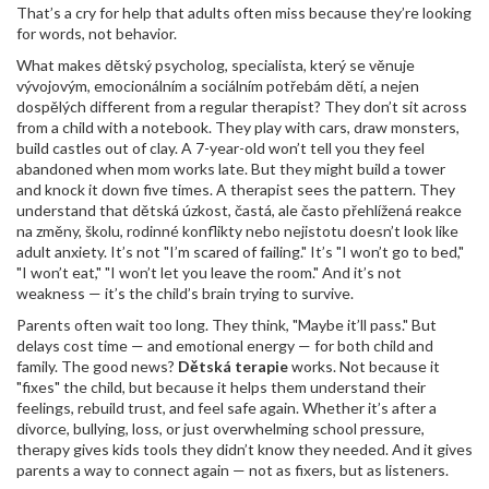
That’s a cry for help that adults often miss because they’re looking
for words, not behavior.
What makes
dětský psycholog
,
specialista, který se věnuje
vývojovým, emocionálním a sociálním potřebám dětí, a nejen
dospělých
different from a regular therapist? They don’t sit across
from a child with a notebook. They play with cars, draw monsters,
build castles out of clay. A 7-year-old won’t tell you they feel
abandoned when mom works late. But they might build a tower
and knock it down five times. A therapist sees the pattern. They
understand that
dětská úzkost
,
častá, ale často přehlížená reakce
na změny, školu, rodinné konflikty nebo nejistotu
doesn’t look like
adult anxiety. It’s not "I’m scared of failing." It’s "I won’t go to bed,"
"I won’t eat," "I won’t let you leave the room." And it’s not
weakness — it’s the child’s brain trying to survive.
Parents often wait too long. They think, "Maybe it’ll pass." But
delays cost time — and emotional energy — for both child and
family. The good news?
Dětská terapie
works. Not because it
"fixes" the child, but because it helps them understand their
feelings, rebuild trust, and feel safe again. Whether it’s after a
divorce, bullying, loss, or just overwhelming school pressure,
therapy gives kids tools they didn’t know they needed. And it gives
parents a way to connect again — not as fixers, but as listeners.