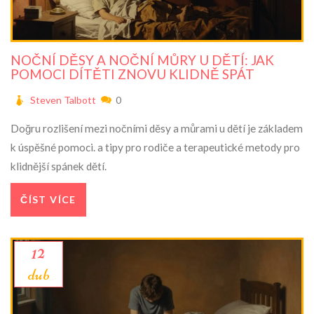
NOČNÍ DĚSY A NOČNÍ MŮRY U DĚTÍ: JAK
POMOCI DÍTĚTI ZNOVU KLIDNĚ SPÁT
Steven Talbott
0
Doğru rozlišení mezi nočními děsy a můrami u dětí je základem
k úspěšné pomoci. a tipy pro rodiče a terapeutické metody pro
klidnější spánek dětí.
ČÍST VÍCE
12
dub