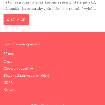
ne tím, že jsou přítomni při každém sezení. Zjistěte, jak a kdy
být součástí procesu, aby vaše dítě mohlo skutečně vyléčit.
ČÍST VÍCE
Psychoterapie Vysočany
Menu
O nás
Obchodní podmínky
Zásady ochrany osobních údajů
GDPR
Kontakt