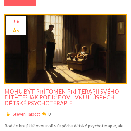
14
lis
MOHU BÝT PŘÍTOMEN PŘI TERAPII SVÉHO
DÍTĚTE? JAK RODIČE OVLIVŇUJÍ ÚSPĚCH
DĚTSKÉ PSYCHOTERAPIE
Steven Talbott
0
Rodiče hrají klíčovou roli v úspěchu dětské psychoterapie, ale