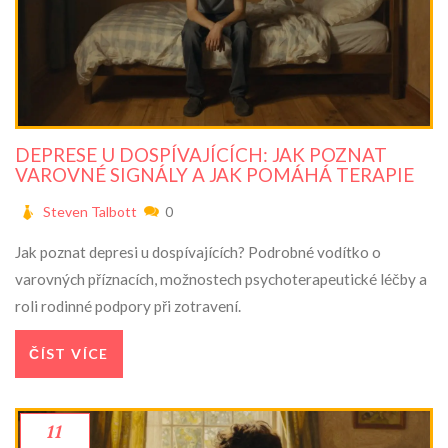
DEPRESE U DOSPÍVAJÍCÍCH: JAK POZNAT
VAROVNÉ SIGNÁLY A JAK POMÁHÁ TERAPIE
Steven Talbott
0
Jak poznat depresi u dospívajících? Podrobné vodítko o
varovných příznacích, možnostech psychoterapeutické léčby a
roli rodinné podpory při zotravení.
ČÍST VÍCE
11