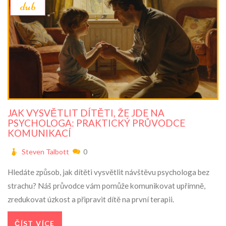
dub
JAK VYSVĚTLIT DÍTĚTI, ŽE JDE NA
PSYCHOLOGA: PRAKTICKÝ PRŮVODCE
KOMUNIKACÍ
Steven Talbott
0
Hledáte způsob, jak dítěti vysvětlit návštěvu psychologa bez
strachu? Náš průvodce vám pomůže komunikovat upřímně,
zredukovat úzkost a připravit dítě na první terapii.
ČÍST VÍCE