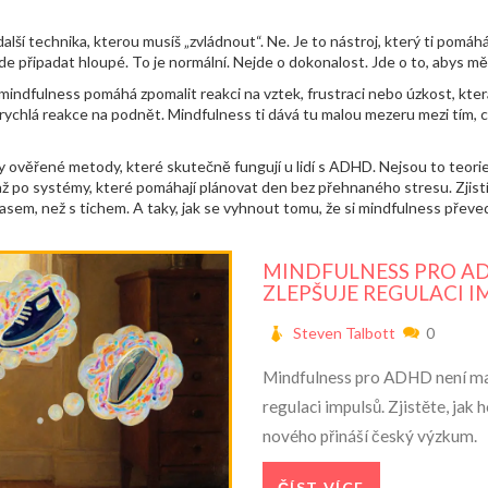
alší technika, kterou musíš „zvládnout“. Ne. Je to nástroj, který ti pomáh
e připadat hloupé. To je normální. Nejde o dokonalost. Jde o to, abys měl 
 mindfulness pomáhá zpomalit reakci na vztek, frustraci nebo úzkost, která 
 příliš rychlá reakce na podnět. Mindfulness ti dává tu malou mezeru mezi tím, 
 ověřené metody, které skutečně fungují u lidí s ADHD. Nejsou to teorie.
ž po systémy, které pomáhají plánovat den bez přehnaného stresu. Zjistíš
lasem, než s tichem. A taky, jak se vyhnout tomu, že si mindfulness převed
MINDFULNESS PRO AD
ZLEPŠUJE REGULACI 
Steven Talbott
0
Mindfulness pro ADHD není magi
regulaci impulsů. Zjistěte, jak 
nového přináší český výzkum.
ČÍST VÍCE