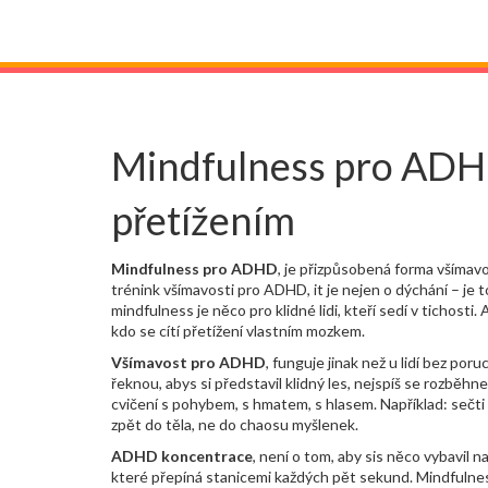
Mindfulness pro ADHD
přetížením
Mindfulness pro ADHD
,
je přizpůsobená forma všímavo
trénink všímavosti pro ADHD
, it je nejen o dýchání – j
mindfulness je něco pro klidné lidi, kteří sedí v tichost
kdo se cítí přetížení vlastním mozkem.
Všímavost pro ADHD
,
funguje jinak než u lidí bez por
řeknou, abys si představil klidný les, nejspíš se rozběhn
cvičení s pohybem, s hmatem, s hlasem. Například: sečti pět
zpět do těla, ne do chaosu myšlenek.
ADHD koncentrace
,
není o tom, aby sis něco vybavil n
které přepíná stanicemi každých pět sekund. Mindfulness 