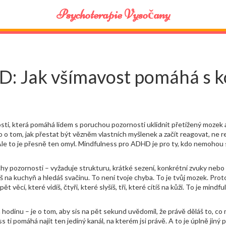
Psychoterapie Vysočany
: Jak všímavost pomáhá s k
sti, která pomáhá lidem s poruchou pozornosti uklidnit přetížený mozek
e to o tom, jak přestat být vězněm vlastních myšlenek a začít reagovat, ne 
i. Ale to je přesně ten omyl. Mindfulness pro ADHD je pro ty, kdo nemohou s
uchy pozornosti – vyžaduje strukturu, krátké sezení, konkrétní zvuky nebo 
eš na kuchyň a hledáš svačinu. To není tvoje chyba. To je tvůj mozek. Prot
 věcí, které vidíš, čtyři, které slyšíš, tři, které cítíš na kůži. To je mind
a hodinu – je o tom, aby sis na pět sekund uvědomil, že právě děláš to, co
ti pomáhá najít ten jediný kanál, na kterém jsi právě. A to je úplně jiný 