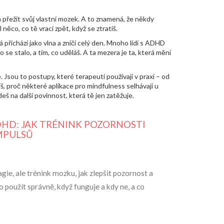
á přežít svůj vlastní mozek. A to znamená, že někdy
něco, co tě vrací zpět, když se ztratíš.
přichází jako vlna a zničí celý den
.
Mnoho lidí s ADHD
co se stalo, a tím, co uděláš. A ta mezera je ta, která mění
 Jsou to postupy, které terapeuti používají v praxi – od
, proč některé aplikace pro mindfulness selhávají u
eš na další povinnost, která tě jen zatěžuje.
HD: JAK TRÉNINK POZORNOSTI
IMPULSŮ
e, ale trénink mozku, jak zlepšit pozornost a
ho použít správně, když funguje a kdy ne, a co