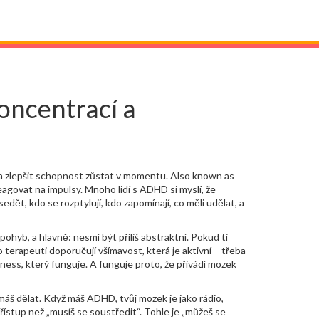
oncentrací a
 a zlepšit schopnost zůstat v momentu
. Also known as
reagovat na impulsy.
Mnoho lidí s ADHD si myslí, že
edět, kdo se rozptylují, kdo zapomínají, co měli udělat, a
pohyb, a hlavně: nesmí být příliš abstraktní
.
Pokud ti
o terapeuti doporučují všímavost, která je aktivní – třeba
fulness, který funguje. A funguje proto, že přivádí mozek
 máš dělat
.
Když máš ADHD, tvůj mozek je jako rádio,
přístup než „musíš se soustředit“. Tohle je „můžeš se