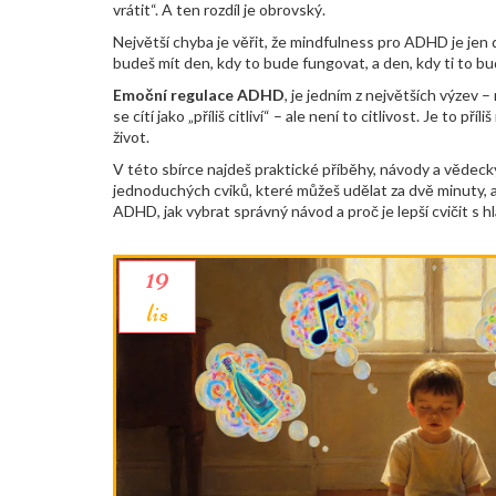
vrátit“. A ten rozdíl je obrovský.
Největší chyba je věřit, že mindfulness pro ADHD je jen d
budeš mít den, kdy to bude fungovat, a den, kdy ti to bud
Emoční regulace ADHD
,
je jedním z největších výzev –
se cítí jako „příliš citliví“ – ale není to citlivost. Je to
život.
V této sbírce najdeš praktické příběhy, návody a vědecky
jednoduchých cviků, které můžeš udělat za dvě minuty, a
ADHD, jak vybrat správný návod a proč je lepší cvičit s h
19
lis