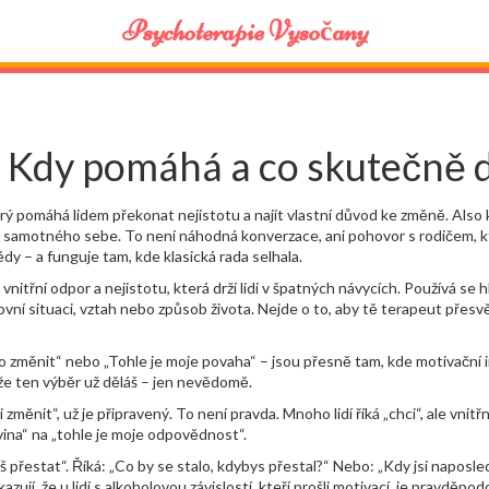
Psychoterapie Vysočany
: Kdy pomáhá a co skutečně 
rý pomáhá lidem překonat nejistotu a najít vlastní důvod ke změně
. Also
šet samotného sebe
.
To není náhodná konverzace, ani pohovor s rodičem, kter
y – a funguje tam, kde klasická rada selhala.
vnitřní odpor a nejistotu, která drží lidi v špatných návycích
. Používá se hl
ní situaci, vztah nebo způsob života. Nejde o to, aby tě terapeut přesvěd
 to změnit“ nebo „Tohle je moje povaha“
– jsou přesně tam, kde motivační i
 že ten výběr už děláš – jen nevědomě.
měnit“, už je připravený. To není pravda. Mnoho lidí říká „chci“, ale vnitř
ina“ na „tohle je moje odpovědnost“.
řestat“. Říká: „Co by se stalo, kdybys přestal?“ Nebo: „Kdy jsi naposled
í, že u lidí s alkoholovou závislostí, kteří prošli motivací, je pravděp