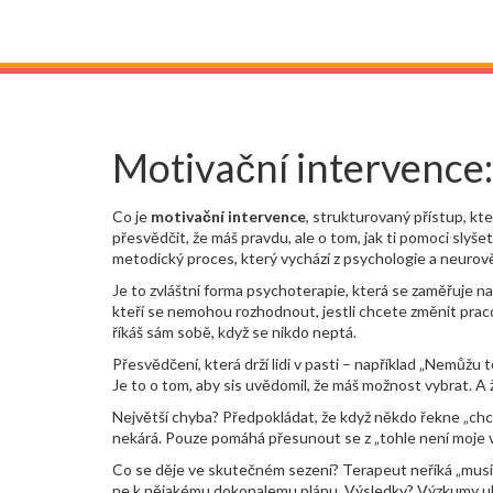
Motivační intervence
Co je
motivační intervence
,
strukturovaný přístup, kte
přesvědčit, že máš pravdu, ale o tom, jak ti pomoci sly
metodický proces, který vychází z psychologie a neurověd
Je to
zvláštní forma psychoterapie
,
která se zaměřuje na 
kteří se nemohou rozhodnout, jestli chcete změnit pracov
říkáš sám sobě, když se nikdo neptá.
Přesvědčení
,
která drží lidi v pasti – například „Nemůžu
Je to o tom, aby sis uvědomil, že máš možnost vybrat. A
Největší chyba? Předpokládat, že když někdo řekne „chci z
nekárá. Pouze pomáhá přesunout se z „tohle není moje v
Co se děje ve skutečném sezení? Terapeut neříká „musíš p
ne k nějakému dokonalemu plánu. Výsledky? Výzkumy ukazuj