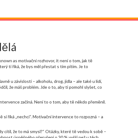
dělá
 known as
motivační rozhovor
, it
není o tom, jak tě
ý ti říká, že bys měl přestat s tím pitím. Je to
avně u závislostí – alkoholu, drog, jídla – ale také u lidí,
čil, že máš problém. Jde o to, aby ti pomohl slyšet, co
ntervence začíná. Není to o tom, aby tě někdo přeměnil.
ně si říká „nechci“. Motivační intervence to rozpozná – a
y cítil, že to má smysl?“ Otázky, které tě vedou k sobě –
odobnost úspěšného přerušení o 30 % vyšší než u těch,