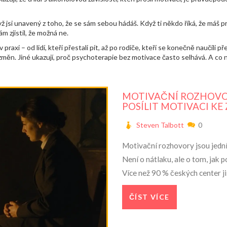
ž jsi unavený z toho, že se sám sebou hádáš. Když ti někdo říká, že máš pro
ám zjistil, že možná ne.
praxi – od lidí, kteří přestali pít, až po rodiče, kteří se konečně naučili 
 změn. Jiné ukazují, proč psychoterapie bez motivace často selhává. A co ne
MOTIVAČNÍ ROZHOVOR
POSÍLIT MOTIVACI K
Steven Talbott
0
Motivační rozhovory jsou jedním
Není o nátlaku, ale o tom, jak 
Více než 90 % českých center ji
ČÍST VÍCE