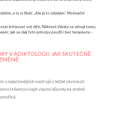
blém, a ty si říkáš: „Ale já to zvládám.“ Motivační
přestat kritizovat své děti. Některé články se věnují tomu,
jvíc: jak se dají tyto principy použít i bez terapeuta –
Y V ADIKTOLOGII: JAK SKUTEČNĚ
E ZMĚNĚ
 z nejúčinnějších nástrojů v léčbě závislostí.
pomoci klientovi najít vlastní důvody ke změně.
 používá.