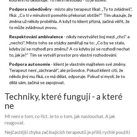
Podpora sebedůvěry
- místo aby terapeut říkal: „Ty to zvládneš“,
říká: „Co ti v minulosti pomohlo překonat obtíže?“ Tím ukazuje, že
změna už někdy proběhla. A když to klient přizná, začíná věřit, že
to může zvládnout znovu.
Respektování ambivalence
- nikdy nevytvářet boj mezi „chci“ a
„nechci“. Místo toho se otázky zaměřují na to: „Co by se stalo,
kdyby jsi se rozhodl pro změnu? A co kdyby jsi se rozhodl nechat
to, jak je?“ Tím se vytváří prostor pro vlastní rozhodování.
Podpora autonomie
- klient je vlastním majitelem své změny.
Terapeut není „záchranář“, ale průvodce. Pokud klient cítí, že
někdo jiný mu říká, co má dělat, odporuje. Pokud si myslí, že to
dělá sám, začíná se zapojovat.
Techniky, které fungují - a které
ne
MI není o tom, co říct. Je to o tom, jak naslouchat. A jak
reagovat.
Nejčastější chyba začínajících terapeutů je příliš rychlé použití