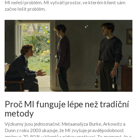
MI neřeší problém. MI vytváří prostor, ve kterém klient sám
začne řešit problém.
Proč MI funguje lépe než tradiční
metody
Výzkumy jsou jednoznačné. Metaanalýza Burke, Arkowitz a
Dunn z roku 2003 ukazuje, že MI zvyšuje pravděpodobnost
změny o 70-80 % u klientů s nízkou motivací. To znamená, že z