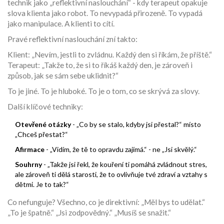
technik jako „reflektivní naslouchání“ - kdy terapeut opakuje
slova klienta jako robot. To nevypadá přirozeně. To vypadá
jako manipulace. A klienti to cítí.
Pravé reflektivní naslouchání zní takto:
Klient: „Nevím, jestli to zvládnu. Každý den si říkám, že příště.“
Terapeut: „Takže to, že si to říkáš každý den, je zároveň i
způsob, jak se sám sebe uklidnit?“
To je jiné. To je hluboké. To je o tom, co se skrývá za slovy.
Další klíčové techniky:
Otevřené otázky
- „Co by se stalo, kdyby jsi přestal?“ místo
„Chceš přestat?“
Afirmace
- „Vidím, že tě to opravdu zajímá.“ - ne „Jsi skvělý.“
Souhrny
- „Takže jsi řekl, že kouření ti pomáhá zvládnout stres,
ale zároveň ti dělá starosti, že to ovlivňuje tvé zdraví a vztahy s
dětmi. Je to tak?“
Co nefunguje? Všechno, co je direktivní: „Měl bys to udělat.“
„To je špatně.“ „Jsi zodpovědný.“ „Musíš se snažit.“