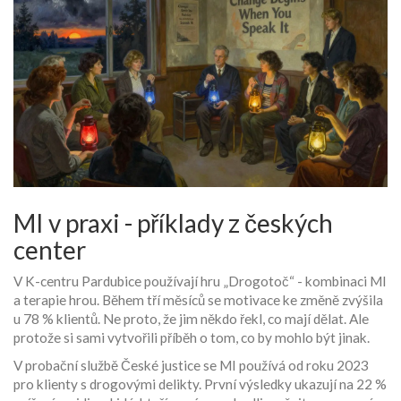
MI v praxi - příklady z českých
center
V K-centru Pardubice používají hru „Drogotoč“ - kombinaci MI
a terapie hrou. Během tří měsíců se motivace ke změně zvýšila
u 78 % klientů. Ne proto, že jim někdo řekl, co mají dělat. Ale
protože si sami vytvořili příběh o tom, co by mohlo být jinak.
V probační službě České justice se MI používá od roku 2023
pro klienty s drogovými delikty. První výsledky ukazují na 22 %