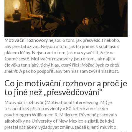
Motivační rozhovory
nejsou o tom, jak přesvědčit někoho,
aby přestal užívat. Nejsou o tom, jak ho přimět k souhlasu s
plánem léčby. Nejsou ani o tom, jak mu vysvětlit, že je na
špatné cestě. Motivační rozhovory jsou o tom, jak najít v
člověku ten slabý, tichý hlas, který říká:
Možná bych to chtěl
změnit.
A pak ho podpořit, aby ten hlas sám zvýšil hlasitost.
Co je motivační rozhovor a proč je
to jiné než „přesvědčování“
Motivační rozhovor (Motivational Interviewing, MI) je
terapeutický přístup vyvinutý v 80. letech americkým
psychologem Williamem R. Millerem. Původně pracoval s
alkoholiky na University of New Mexico a zjistil, že když
přestal nátlakem vyžadovat změnu, začali klienti mluvit o