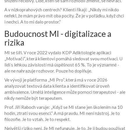
snížení recidivy. Lidé, kteří se sám rozhodli změnit, se nevrací.
A v nízkoprahových centrech? Klienti říkají: „Nikdy mi nikdo
neřekl, že mám právo mít oba pocity. Že je v pořádku, když chci
i nechci. A to mi dalo prostor.“
Budoucnost MI - digitalizace a
rizika
MI se šíří. V roce 2022 vydalo KDP Adiktologie aplikaci
„Motivačí“, která klientovi pomáhá sledovat svou motivaci. U
lidí s lehkou závislostí má úspěšnost 65 %. To je významné -
ale ne nahrazuje rozhovor. Pouze ho doplňuje.
Ve vývoji je platforma „MI Pro“, která má v roce 2026
analyzovat textová data klienta a identifikovat úroveň
ambivalence. Umělá inteligence může pomoci terapeutovi - ale
nikdy nemůže být terapeutem.
Prof. Jiří Raboch varuje: „Když se MI stane jen školením na 10
hodin, ztratí svou esenci.“ A má pravdu. MI není nástroj. Je to
filozofie. Je to vztah. Je to respekt.
Největší riziko není, že MI nefunguje. Je to, že ji budou používat