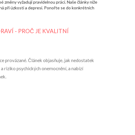
bé změny vyžadují pravidelnou práci. Naše články níže
 při úzkosti a depresi. Ponořte se do konkrétních
AVÍ - PROČ JE KVALITNÍ
zce provázané. Článek objasňuje, jak nedostatek
 a riziko psychických onemocnění, a nabízí
nek.