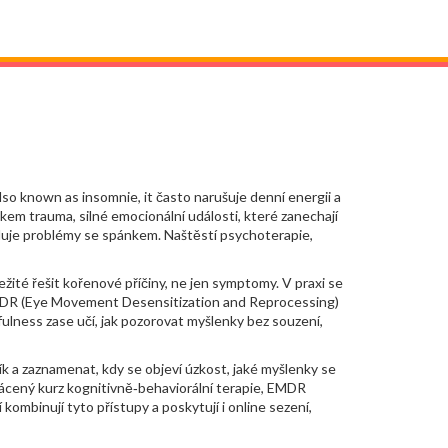
Also known as
insomnie
, it často narušuje denní energii a
edkem
trauma
,
silné emocionální události, které zanechají
siluje problémy se spánkem
. Naštěstí
psychoterapie
,
té řešit kořenové příčiny, ne jen symptomy. V praxi se
 EMDR (Eye Movement Desensitization and Reprocessing)
fulness zase učí, jak pozorovat myšlenky bez souzení,
k a zaznamenat, kdy se objeví úzkost, jaké myšlenky se
rácený kurz kognitivně‑behaviorální terapie, EMDR
mbinují tyto přístupy a poskytují i online sezení,