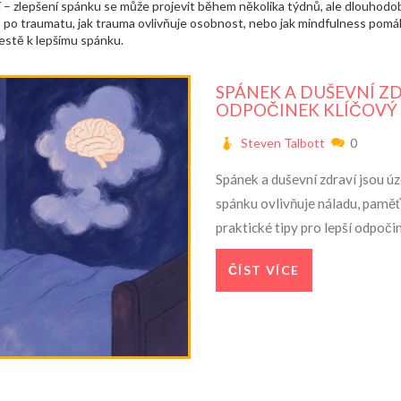
ní – zlepšení spánku se může projevit během několika týdnů, ale dlouhodo
o traumatu, jak trauma ovlivňuje osobnost, nebo jak mindfulness pomáhá
cestě k lepšímu spánku.
SPÁNEK A DUŠEVNÍ ZDR
ODPOČINEK KLÍČOVÝ
Steven Talbott
0
Spánek a duševní zdraví jsou ú
spánku ovlivňuje náladu, paměť
praktické tipy pro lepší odpoči
ČÍST VÍCE