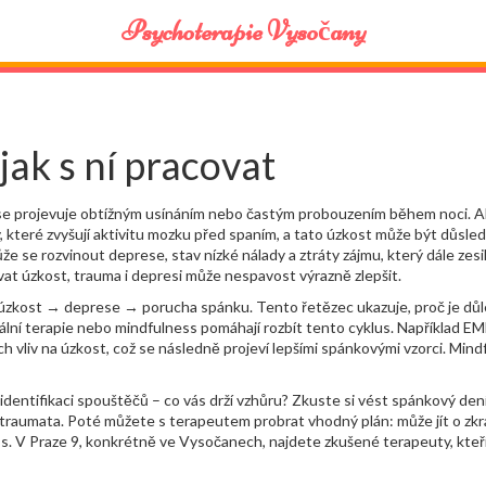
Psychoterapie Vysočany
jak s ní pracovat
se projevuje obtížným usínáním nebo častým probouzením během noci
. 
, které zvyšují aktivitu mozku před spaním
, a tato úzkost může být důsl
ůže se rozvinout
deprese
,
stav nízké nálady a ztráty zájmu, který dále ze
at úzkost, trauma i depresi
může nespavost výrazně zlepšit.
kost → deprese → porucha spánku. Tento řetězec ukazuje, proč je důleži
ální terapie nebo mindfulness pomáhají rozbít tento cyklus. Například
ch vliv na úzkost, což se následně projeví lepšími spánkovými vzorci. Mind
dentifikaci spouštěčů – co vás drží vzhůru? Zkuste si vést spánkový dení
á traumata. Poté můžete s terapeutem probrat vhodný plán: může jít o zk
 V Praze 9, konkrétně ve Vysočanech, najdete zkušené terapeuty, kteří ko