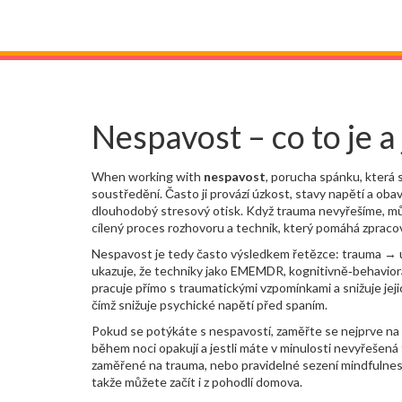
Nespavost – co to je a 
When working with
nespavost
,
porucha spánku, která 
soustředění. Často ji provází
úzkost
,
stavy napětí a obav
dlouhodobý stresový otisk
. Když trauma nevyřešíme, m
cílený proces rozhovoru a technik, který pomáhá zpracov
Nespavost je tedy často výsledkem řetězce: trauma → úz
ukazuje, že techniky jako EMEMDR, kognitivně‑behavior
pracuje přímo s traumatickými vzpomínkami a snižuje jeji
čímž snižuje psychické napětí před spaním.
Pokud se potýkáte s nespavostí, zaměřte se nejprve na i
během noci opakují a jestli máte v minulosti nevyřešen
zaměřené na trauma, nebo pravidelné sezení mindfulness.
takže můžete začít i z pohodlí domova.