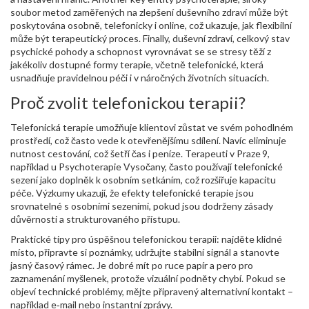
soubor metod zaměřených na zlepšení duševního zdraví
může být
poskytována osobně, telefonicky i online, což ukazuje, jak flexibilní
může být terapeutický proces. Finally,
duševní zdraví
,
celkový stav
psychické pohody a schopnost vyrovnávat se se stresy
těží z
jakékoliv dostupné formy terapie, včetně telefonické, která
usnadňuje pravidelnou péči i v náročných životních situacích.
Proč zvolit telefonickou terapii?
Telefonická terapie umožňuje klientovi zůstat ve svém pohodlném
prostředí, což často vede k otevřenějšímu sdílení. Navíc eliminuje
nutnost cestování, což šetří čas i peníze. Terapeuti v Praze 9,
například u Psychoterapie Vysočany, často používají telefonické
sezení jako doplněk k osobním setkáním, což rozšiřuje kapacitu
péče. Výzkumy ukazují, že efekty telefonické terapie jsou
srovnatelné s osobními sezeními, pokud jsou dodrženy zásady
důvěrnosti a strukturovaného přístupu.
Praktické tipy pro úspěšnou telefonickou terapii: najděte klidné
místo, připravte si poznámky, udržujte stabilní signál a stanovte
jasný časový rámec. Je dobré mít po ruce papír a pero pro
zaznamenání myšlenek, protože vizuální podněty chybí. Pokud se
objeví technické problémy, mějte připravený alternativní kontakt –
například e‑mail nebo instantní zprávy.