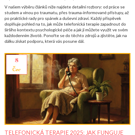
V našem výběru článků níže najdete detailní rozbory: od práce se
studem a vinou po traumatu, přes trauma‑informované přístupy, až
po praktické rady pro spánek a duševní zdraví. Každý příspěvek
doplňuje pohled na to, jak může telefonická terapie zapadnout do
širšího kontextu psychologické péče a jak ji můžete využít ve svém
každodenním životě. Ponořte se do těchto zdrojů a zjistěte, jak na
dálku získat podporu, která vás posune dál.
8
čec
TELEFONICKÁ TERAPIE 2025: JAK FUNGUJE