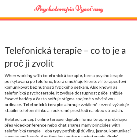
Psychoterapie Vysočany
Telefonická terapie – co to je a
proč ji zvolit
When working with
telefonická terapie
,
forma psychoterapie
poskytovaná po telefonu, která umožňuje klientovi i terapeutovi
komunikovat bez nutnosti fyzického setkání
. Also known as
telefonická psychoterapie
, it
zvyšuje dostupnost péče, snižuje
časové bariéry a často snižuje stigma spojené s návštěvou
ordinace
.
Telefonická terapie
zahrnuje vzdálené sezení, vyžaduje
stabilní telefonní linku a soukromé prostředí na obou stranách.
Related concept
online terapie
,
digitální forma terapie probíhající
přes videokonference nebo chat
shares many principles with
telefonická terapie – oba typy potřebují důvěru, jasnou komunikaci
a nastavení hranic. Another key entity
psychoterapie
,
široký