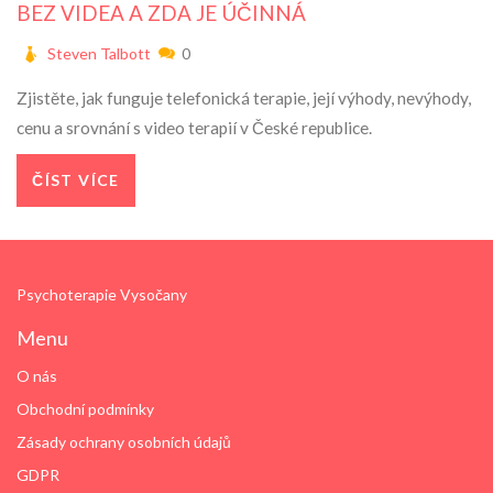
BEZ VIDEA A ZDA JE ÚČINNÁ
Steven Talbott
0
Zjistěte, jak funguje telefonická terapie, její výhody, nevýhody,
cenu a srovnání s video terapií v České republice.
ČÍST VÍCE
Psychoterapie Vysočany
Menu
O nás
Obchodní podmínky
Zásady ochrany osobních údajů
GDPR