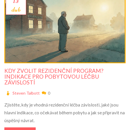
13
dub
KDY ZVOLIT REZIDENČNÍ PROGRAM?
INDIKACE PRO POBYTOVOU LÉČBU
ZÁVISLOSTÍ
Steven Talbott
0
Zjistěte, kdy je vhodná rezidenční léčba závislosti, jaké jsou
hlavní indikace, co očekávat během pobytu a jak se připravit na
úspěšný návrat.