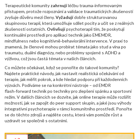
Terapeutické komunity
zahrnují
léčbu trauma‑informovaným
přístupem, protože rozpoznání a validace traumatických zkušeností
zvyšuje důvěru mezi členy.
Vyžadují
dobře strukturovanou
skupinovou terapii, která umožňuje sdílet pocity a učit se z reálných
zkušeností ostatních.
Ovlivňují
psychoterapii tím, že poskytují
kontinuální prostředí pro aplikaci technik jako EMEMDR,
mindfulness nebo kognitivně‑behaviorální intervence. V praxi to
znamená, že členové mohou probírat témata jako stud a vina po
traumatu, duální diagnózy, nebo problémy spojené s ADHD a
výživou, což jsou častá témata v našich článcích.
Co můžete očekávat, když se ponoříte do takové komunity?
Najdete praktické návody, jak nastavit realistická očekávání od
terapie, jak měřit pokrok, a kde hledat podporu při každodenních
výzvách. Podíváme se na konkrétní nástroje – od EMDR
flash‑forward technik po techniky pro zlepšení spánku a sportovní
režim. V dalších článcích se dozvíte, jak online terapie může rozšířit
možnosti, jak se zapojit do peer support skupin, a jaké jsou výhody
integrativní psychoterapie v rámci komunitního prostředí. Ponořte
se do těchto zdrojů a najděte cestu, která vám pomůže růst a
uzdravit se společně s ostatními.