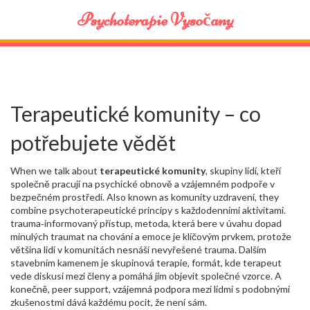
Psychoterapie Vysočany
Terapeutické komunity – co
potřebujete vědět
When we talk about
terapeutické komunity
,
skupiny lidí, kteří
společně pracují na psychické obnově a vzájemném podpoře v
bezpečném prostředí
. Also known as
komunity uzdravení
, they
combine psychoterapeutické principy s každodenními aktivitami.
trauma‑informovaný přístup
,
metoda, která bere v úvahu dopad
minulých traumat na chování a emoce
je klíčovým prvkem, protože
většina lidí v komunitách nesnáší nevyřešené trauma. Dalším
stavebním kamenem je
skupinová terapie
,
formát, kde terapeut
vede diskusi mezi členy a pomáhá jim objevit společné vzorce
. A
konečně,
peer support
,
vzájemná podpora mezi lidmi s podobnými
zkušenostmi
dává každému pocit, že není sám.