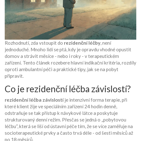
Rozhodnutí, zda vstoupit do
rezidenční léčby
, není
jednoduché. Mnoho lidí se ptá, kdy je opravdu vhodné opustit
domov a strávit měsíce - nebo i roky - v terapeutickém
zařízení. Tento článek rozebere hlavní indikační kritéria, rozdíly
oproti ambulantní péči a praktické tipy, jak se na pobyt
připravit.
Co je rezidenční léčba závislostí?
rezidenční léčba závislostí
je intenzivní forma terapie, při
které klient žije ve speciálním zařízení 24 hodin denně,
odstraňuje se tak přístup k návykové látce a poskytuje
strukturovaný denní režim
. Přesčas se jedná o „pobytovou
léčbu“, která se liší od ústavní péče tím, že se více zaměřuje na
socioterapeutické prvky a často trvá déle - od šesti měsíců až
po 18 měsíců.