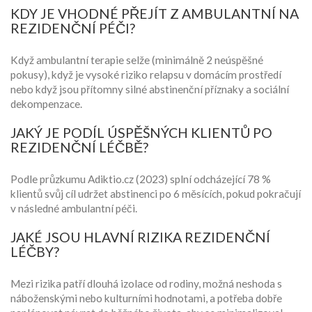
KDY JE VHODNÉ PŘEJÍT Z AMBULANTNÍ NA
REZIDENČNÍ PÉČI?
Když ambulantní terapie selže (minimálně 2 neúspěšné
pokusy), když je vysoké riziko relapsu v domácím prostředí
nebo když jsou přítomny silné abstinenční příznaky a sociální
dekompenzace.
JAKÝ JE PODÍL ÚSPĚŠNÝCH KLIENTŮ PO
REZIDENČNÍ LÉČBĚ?
Podle průzkumu Adiktio.cz (2023) splní odcházející 78 %
klientů svůj cíl udržet abstinenci po 6 měsících, pokud pokračují
v následné ambulantní péči.
JAKÉ JSOU HLAVNÍ RIZIKA REZIDENČNÍ
LÉČBY?
Mezi rizika patří dlouhá izolace od rodiny, možná neshoda s
náboženskými nebo kulturními hodnotami, a potřeba dobře