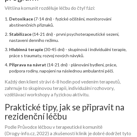
Většina komunit rozděluje léčbu do čtyř fází:
Detoxikace
(7-14 dní) - fyzické očištění, monitorování
abstinenčních příznaků.
Stabilizace
(14-21 dní) - první psychoterapeutické sezení,
nastavení denního režimu.
Hlubinná terapie
(30-45 dní) - skupinová i individuální terapie,
práce s traumaty, rozvoj nových návyků.
Příprava na návrat
(14-21 dní) - plánování bydlení, práce,
podpora rodiny, napojení na následnou ambulantní péči.
Každý den klient stráví 6-8 hodin pod vedením terapeutů,
zahrnuje to skupinovou terapii, individuální rozhovory,
vzdělávací workshopy a fyzickou aktivitu.
Praktické tipy, jak se připravit na
rezidenční léčbu
Podle Průvodce léčbou v terapeutické komunitě
(Drogy‑info.cz, 2022) a zkušeností klinik je dobré dodržet tyto