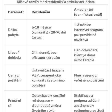
Klíčové rozdíly mezi rezidenční a ambulantní léčbou
Ambulantní
Parametr
Rezidenční
(denní stacionář)
1-3 měsíce
6-18 měsíce
Délka
intenzivní program,
(komunity) / 28-90 dní
pobytu
pak pravidelná
(ústav)
návštěva
Den‑od‑večera,
Úroveň
24 h denně, bez
klient je doma
dohledu
přístupu k drogám
mimo terapie
Ústavní část hrazena
Cena z
VZP; terapeutické
Plně hrazeno z
pojištění
komunity často mimo
veřejného pojištění
pojištění
Detoxikace + sociální
Stabilizace a
Primární
reintegrace +
podpora udržení
cíl
dlouhodobá změna
abstinence v
životního stylu
rodinném prostředí