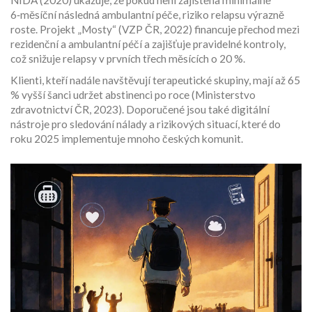
NIDA
(2020) ukazuje, že pokud není zajištěna minimálně
6‑měsíční následná ambulantní péče, riziko relapsu výrazně
roste. Projekt „Mosty“ (VZP ČR, 2022) financuje přechod mezi
rezidenční a ambulantní péčí a zajišťuje pravidelné kontroly,
což snižuje relapsy v prvních třech měsících o 20 %.
Klienti, kteří nadále navštěvují terapeutické skupiny, mají až 65
% vyšší šanci udržet abstinenci po roce (Ministerstvo
zdravotnictví ČR, 2023). Doporučené jsou také digitální
nástroje pro sledování nálady a rizikových situací, které do
roku 2025 implementuje mnoho českých komunit.