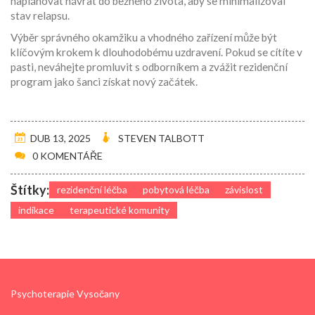
naplánovat návrat do běžného života, aby se minimalizoval
stav relapsu.
Výběr správného okamžiku a vhodného zařízení může být
klíčovým krokem k dlouhodobému uzdravení. Pokud se cítíte v
pasti, neváhejte promluvit s odborníkem a zvážit rezidenční
program jako šanci získat nový začátek.
DUB 13, 2025
STEVEN TALBOTT
0 KOMENTÁŘE
Štítky:
rezidenční léčba
pobytová léčba
závislost
indikace
terapeutické komunity
Psychoterapie Vysočany