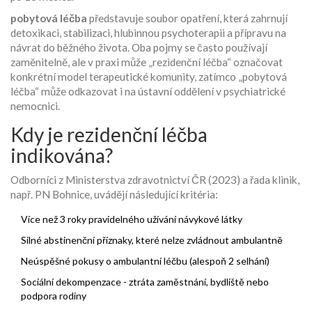
pobytová léčba
představuje soubor opatření, která zahrnují
detoxikaci, stabilizaci, hlubinnou psychoterapii a přípravu na
návrat do běžného života
. Oba pojmy se často používají
zaměnitelně, ale v praxi může „rezidenční léčba“ označovat
konkrétní model terapeutické komunity, zatímco „pobytová
léčba“ může odkazovat i na ústavní oddělení v psychiatrické
nemocnici.
Kdy je rezidenční léčba
indikována?
Odborníci z Ministerstva zdravotnictví ČR (2023) a řada klinik,
např. PN Bohnice, uvádějí následující kritéria:
Více než 3 roky pravidelného užívání návykové látky
Silné abstinenční příznaky, které nelze zvládnout ambulantně
Neúspěšné pokusy o ambulantní léčbu (alespoň 2 selhání)
Sociální dekompenzace - ztráta zaměstnání, bydliště nebo
podpora rodiny