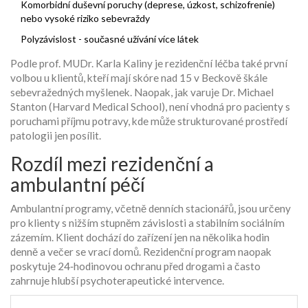
Komorbidní duševní poruchy (deprese, úzkost, schizofrenie)
nebo vysoké riziko sebevraždy
Polyzávislost - současné užívání více látek
Podle prof. MUDr. Karla Kaliny je rezidenční léčba také první
volbou u klientů, kteří mají skóre nad 15 v Beckově škále
sebevražedných myšlenek. Naopak, jak varuje Dr. Michael
Stanton (Harvard Medical School), není vhodná pro pacienty s
poruchami příjmu potravy, kde může strukturované prostředí
patologii jen posílit.
Rozdíl mezi rezidenční a
ambulantní péčí
Ambulantní programy, včetně denních stacionářů, jsou určeny
pro klienty s nižším stupněm závislosti a stabilním sociálním
zázemím. Klient dochází do zařízení jen na několika hodin
denně a večer se vrací domů. Rezidenční program naopak
poskytuje 24‑hodinovou ochranu před drogami a často
zahrnuje hlubší psychoterapeutické intervence.