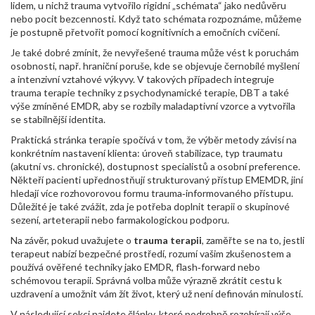
lidem, u nichž trauma vytvořilo rigidní „schémata“ jako nedůvěru
nebo pocit bezcennosti. Když tato schémata rozpoznáme, můžeme
je postupně přetvořit pomocí kognitivních a emočních cvičení.
Je také dobré zmínit, že nevyřešené trauma může vést k
poruchám
osobnosti
,
např. hraniční poruše, kde se objevuje černobílé myšlení
a intenzivní vztahové výkyvy
. V takových případech integruje
trauma terapie techniky z psychodynamické terapie, DBT a také
výše zmíněné EMDR, aby se rozbily maladaptivní vzorce a vytvořila
se stabilnější identita.
Praktická stránka terapie spočívá v tom, že výběr metody závisí na
konkrétním nastavení klienta: úroveň stabilizace, typ traumatu
(akutní vs. chronické), dostupnost specialistů a osobní preference.
Někteří pacienti upřednostňují strukturovaný přístup EMEMDR, jiní
hledají více rozhovorovou formu trauma‑informovaného přístupu.
Důležité je také zvážit, zda je potřeba doplnit terapii o skupinové
sezení, arteterapii nebo farmakologickou podporu.
Na závěr, pokud uvažujete o
trauma terapii
, zaměřte se na to, jestli
terapeut nabízí bezpečné prostředí, rozumí vašim zkušenostem a
používá ověřené techniky jako EMDR, flash‑forward nebo
schémovou terapii. Správná volba může výrazně zkrátit cestu k
uzdravení a umožnit vám žít život, který už není definován minulostí.
V následující sekci najdete články, které podrobně rozebírají výše