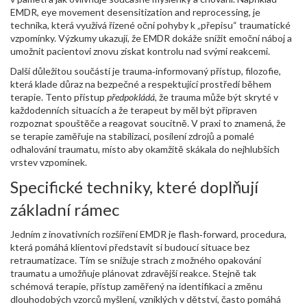
EMDR
,
eye movement desensitization and reprocessing, je
technika, která využívá řízené oční pohyby k „přepisu“ traumatické
vzpomínky
. Výzkumy ukazují, že EMDR dokáže snížit emoční náboj a
umožnit pacientovi znovu získat kontrolu nad svými reakcemi.
Další důležitou součástí je
trauma‑informovaný přístup
,
filozofie,
která klade důraz na bezpečné a respektující prostředí během
terapie
. Tento přístup
předpokládá
, že trauma může být skryté v
každodenních situacích a že terapeut by měl být připraven
rozpoznat spouštěče a reagovat soucitně. V praxi to znamená, že
se terapie zaměřuje na stabilizaci, posílení zdrojů a pomalé
odhalování traumatu, místo aby okamžitě skákala do nejhlubších
vrstev vzpomínek.
Specifické techniky, které doplňují
základní rámec
Jedním z inovativních rozšíření EMDR je
flash‑forward
,
procedura,
která pomáhá klientovi představit si budoucí situace bez
retraumatizace
. Tím se snižuje strach z možného opakování
traumatu a umožňuje plánovat zdravější reakce. Stejně tak
schémová terapie
,
přístup zaměřený na identifikaci a změnu
dlouhodobých vzorců myšlení, vzniklých v dětství
, často pomáhá