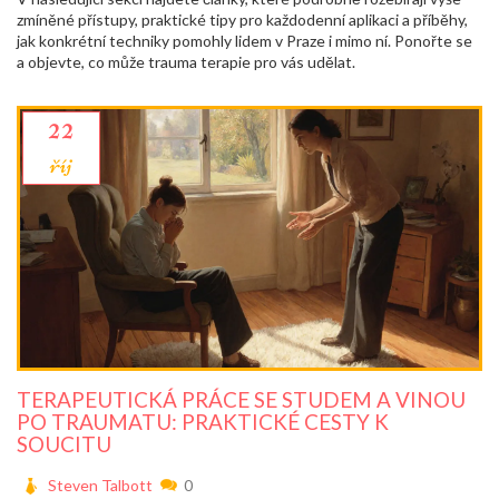
zmíněné přístupy, praktické tipy pro každodenní aplikaci a příběhy,
jak konkrétní techniky pomohly lidem v Praze i mimo ní. Ponořte se
a objevte, co může trauma terapie pro vás udělat.
22
říj
TERAPEUTICKÁ PRÁCE SE STUDEM A VINOU
PO TRAUMATU: PRAKTICKÉ CESTY K
SOUCITU
Steven Talbott
0