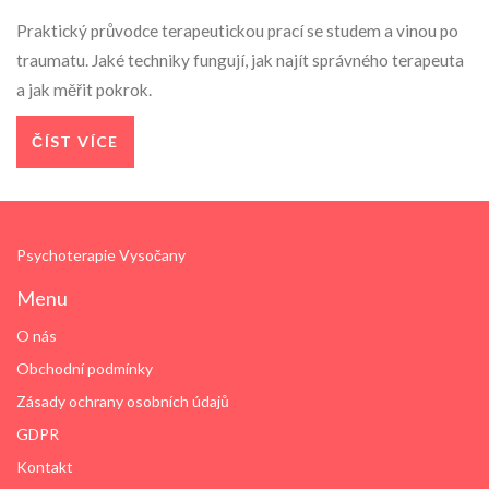
Praktický průvodce terapeutickou prací se studem a vinou po
traumatu. Jaké techniky fungují, jak najít správného terapeuta
a jak měřit pokrok.
ČÍST VÍCE
Psychoterapie Vysočany
Menu
O nás
Obchodní podmínky
Zásady ochrany osobních údajů
GDPR
Kontakt