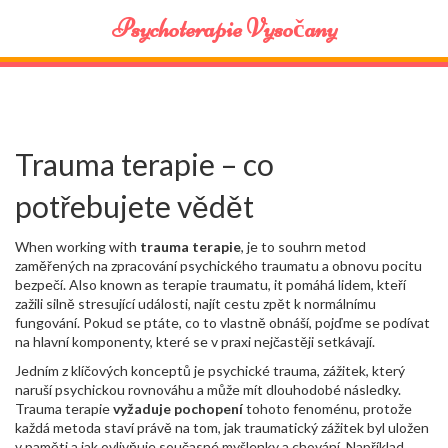
Psychoterapie Vysočany
Trauma terapie – co
potřebujete vědět
When working with
trauma terapie
,
je to souhrn metod
zaměřených na zpracování psychického traumatu a obnovu pocitu
bezpečí
. Also known as
terapie traumatu
, it
pomáhá lidem, kteří
zažili silně stresující události, najít cestu zpět k normálnímu
fungování
.
Pokud se ptáte, co to vlastně obnáší, pojďme se podívat
na hlavní komponenty, které se v praxi nejčastěji setkávají.
Jedním z klíčových konceptů je
psychické trauma
,
zážitek, který
naruší psychickou rovnováhu a může mít dlouhodobé následky
.
Trauma terapie
vyžaduje pochopení
tohoto fenoménu, protože
každá metoda staví právě na tom, jak traumatický zážitek byl uložen
v paměti a jak ovlivňuje současné myšlenky a chování. Například