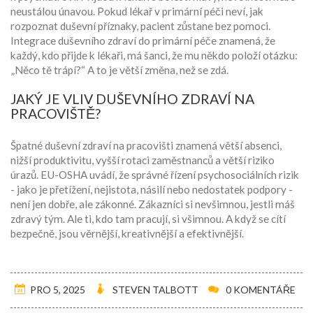
neustálou únavou. Pokud lékař v primární péči neví, jak
rozpoznat duševní příznaky, pacient zůstane bez pomoci.
Integrace duševního zdraví do primární péče znamená, že
každý, kdo přijde k lékaři, má šanci, že mu někdo položí otázku:
„Něco tě trápí?“ A to je větší změna, než se zdá.
JAKÝ JE VLIV DUŠEVNÍHO ZDRAVÍ NA
PRACOVIŠTĚ?
Špatné duševní zdraví na pracovišti znamená větší absenci,
nižší produktivitu, vyšší rotaci zaměstnanců a větší riziko
úrazů. EU-OSHA uvádí, že správné řízení psychosociálních rizik
- jako je přetížení, nejistota, násilí nebo nedostatek podpory -
není jen dobře, ale zákonné. Zákazníci si nevšimnou, jestli máš
zdravý tým. Ale ti, kdo tam pracují, si všimnou. A když se cítí
bezpečně, jsou věrnější, kreativnější a efektivnější.
PRO 5, 2025
STEVEN TALBOTT
0 KOMENTÁŘE