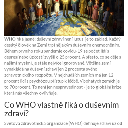
WHO
říká jasně: duševní zdraví není luxus, je to základ. Každý
desátý člověk na Zemi trpí nějakým duševním onemocněním.
Během prvního roku pandemie covidu-19 se počet lidí s
depresí nebo úzkostí zvýšil o 25 procent. A přesto, co se děje s
našimi myslmi, je stále nejvíce ignorované. Většina zemí
vynakládá na duševní zdraví jen 2 procenta svého
zdravotnického rozpočtu. V nejchudších zemích má jen 12
procent lidí s psychózou přístup k léčbě. V bohatých zemích je
to 70 procent. To není jen nespravedlnost - je to globální krize,
která nás všechny ovlivňuje.
Co WHO vlastně říká o duševním
zdraví?
Světová zdravotnická organizace (WHO) definuje zdraví už od