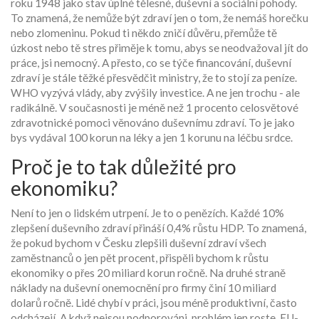
roku 1948 jako stav úplné tělesné, duševní a sociální pohody.
To znamená, že nemůže být zdraví jen o tom, že nemáš horečku
nebo zlomeninu. Pokud ti někdo zničí důvěru, přemůže tě
úzkost nebo tě stres přiměje k tomu, abys se neodvažoval jít do
práce, jsi nemocný. A přesto, co se týče financování, duševní
zdraví je stále těžké přesvědčit ministry, že to stojí za peníze.
WHO vyzývá vlády, aby zvýšily investice. A ne jen trochu - ale
radikálně. V současnosti je méně než 1 procento celosvětové
zdravotnické pomoci věnováno duševnímu zdraví. To je jako
bys vydával 100 korun na léky a jen 1 korunu na léčbu srdce.
Proč je to tak důležité pro
ekonomiku?
Není to jen o lidském utrpení. Je to o penězích. Každé 10%
zlepšení duševního zdraví přináší 0,4% růstu HDP. To znamená,
že pokud bychom v Česku zlepšili duševní zdraví všech
zaměstnanců o jen pět procent, přispěli bychom k růstu
ekonomiky o přes 20 miliard korun ročně. Na druhé straně
náklady na duševní onemocnění pro firmy činí 10 miliard
dolarů ročně. Lidé chybí v práci, jsou méně produktivní, často
odcházejí. A když nejsou podporováni, problém jen roste. EU-