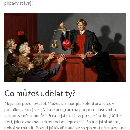
případy stávají.
Co můžeš udělat ty?
Nejsi jen pozorovatel. Můžeš se zapojit. Pokud pracuješ v
podniku, zeptej se: „Máme program na podporu duševního
zdraví zaměstnanců?“ Pokud jsi rodič, zeptej se školy: „Učíte
děti, jak rozpoznat úzkost nebo deprese?“ Pokud jsi student,
neboj se mluvit. Pokud jsi lékař, nauč se rozpoznat příznaky - ne