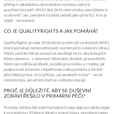
přístup k základnímu zdravotnímu systému, natož k
psychiatrické péči. WHO říká, že to není otázka „nemůžeme si
to dovolit“, ale „nemáme to ještě zařadit jako prioritu“. A to je
výběr - ne nutnost.
CO JE QUALITYRIGHTS A JAK POMÁHÁ?
QualityRights je sada 14 školicích a nástrojů vyvinutých WHO,
které pomáhají zemím přestavět systém péče o duševní zdraví.
Místo zavírání lidí do ústavů se zaměřuje na to, aby byla péče
blízko domova - v obecných lékárnách, školách, pracovištích.
Nástroje vzdělávají lékaře, sociální pracovníky a i rodiny, jak
podporovat zotavení, respektovat volbu pacienta a chránit
jeho lidská práva. Je to přístup „od spodních vrstev“ - ne od
ministerstev, ale od lidí, kteří se o někoho starají.
PROČ JE DŮLEŽITÉ, ABY SE DUŠEVNÍ
ZDRAVÍ ŘEŠILO V PRIMÁRNÍ PÉČI?
Protože většina lidí, kteří trpí úzkostí nebo depresí, nikdy nejde
k psychiatrovi. Přijdou k lékaři s bolestí hlavy, nevolností nebo