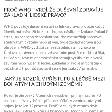
PROČ WHO TVRDÍ, ŽE DUŠEVNÍ ZDRAVÍ JE
ZÁKLADNÍ LIDSKÉ PRÁVO?
WHO považuje duševní zdraví za lidské právo, protože každý
člověk má právo žít bez strachu, bez násilí, bez izolace. Pokud ti
stres, úzkost nebo depresivní porucha znemožňují pracovat,
studovat, mít vztahy nebo jít ven, tvoje základní práva jsou
ohrožena. WHO vychází z mezinárodních smluv, jako je
Úmluva o právech osob se zdravotním postižením, která říká,
že lidé s duševním onemocněním nemají být diskriminováni,
zavíráni nebo nuceni k léčbě. Základní právo je mít přístup k
péči, která ti pomůže zotavit se, ne jen „zakrýt“ příznaky.
JAKÝ JE ROZDÍL V PŘÍSTUPU K LÉČBĚ MEZI
BOHATÝMI A CHUDÝMI ZEMĚMI?
Rozdíl je obrovský. V zemích s vysokými příjmy má přes 70
procent lidí s psychózou přístup k léčbě. V zemích s nízkými
příjmy je to jen 12 procent. Proč? V chudých zemích chybí
lékaři, léky, infrastruktura a financování. Mnoho lidí nemá ani