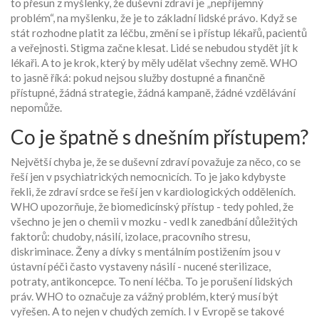
to přesun z myšlenky, že duševní zdraví je „nepříjemný
problém“, na myšlenku, že je to základní lidské právo. Když se
stát rozhodne platit za léčbu, změní se i přístup lékařů, pacientů
a veřejnosti. Stigma začne klesat. Lidé se nebudou stydět jít k
lékaři. A to je krok, který by měly udělat všechny země. WHO
to jasně říká: pokud nejsou služby dostupné a finančně
přístupné, žádná strategie, žádná kampaně, žádné vzdělávání
nepomůže.
Co je špatně s dnešním přístupem?
Největší chyba je, že se duševní zdraví považuje za něco, co se
řeší jen v psychiatrických nemocnicích. To je jako kdybyste
řekli, že zdraví srdce se řeší jen v kardiologických odděleních.
WHO upozorňuje, že biomedicínský přístup - tedy pohled, že
všechno je jen o chemii v mozku - vedl k zanedbání důležitých
faktorů: chudoby, násilí, izolace, pracovního stresu,
diskriminace. Ženy a dívky s mentálním postižením jsou v
ústavní péči často vystaveny násilí - nucené sterilizace,
potraty, antikoncepce. To není léčba. To je porušení lidských
práv. WHO to označuje za vážný problém, který musí být
vyřešen. A to nejen v chudých zemích. I v Evropě se takové