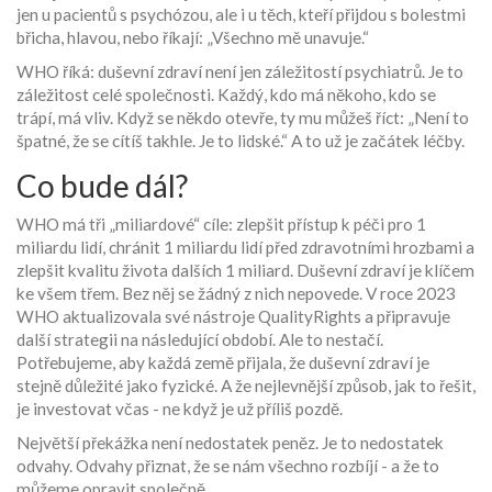
jen u pacientů s psychózou, ale i u těch, kteří přijdou s bolestmi
břicha, hlavou, nebo říkají: „Všechno mě unavuje.“
WHO říká: duševní zdraví není jen záležitostí psychiatrů. Je to
záležitost celé společnosti. Každý, kdo má někoho, kdo se
trápí, má vliv. Když se někdo otevře, ty mu můžeš říct: „Není to
špatné, že se cítíš takhle. Je to lidské.“ A to už je začátek léčby.
Co bude dál?
WHO má tři „miliardové“ cíle: zlepšit přístup k péči pro 1
miliardu lidí, chránit 1 miliardu lidí před zdravotními hrozbami a
zlepšit kvalitu života dalších 1 miliard. Duševní zdraví je klíčem
ke všem třem. Bez něj se žádný z nich nepovede. V roce 2023
WHO aktualizovala své nástroje QualityRights a připravuje
další strategii na následující období. Ale to nestačí.
Potřebujeme, aby každá země přijala, že duševní zdraví je
stejně důležité jako fyzické. A že nejlevnější způsob, jak to řešit,
je investovat včas - ne když je už příliš pozdě.
Největší překážka není nedostatek peněz. Je to nedostatek
odvahy. Odvahy přiznat, že se nám všechno rozbíjí - a že to
můžeme opravit společně.