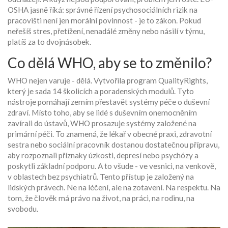
OSHA jasně říká: správné řízení psychosociálních rizik na
pracovišti není jen morální povinnost - je to zákon. Pokud
neřešíš stres, přetížení, nenadálé změny nebo násilí v týmu,
platíš za to dvojnásobek.
Co dělá WHO, aby se to změnilo?
WHO nejen varuje - dělá. Vytvořila program QualityRights,
který je sada 14 školicích a poradenských modulů. Tyto
nástroje pomáhají zemím přestavět systémy péče o duševní
zdraví. Místo toho, aby se lidé s duševním onemocněním
zavírali do ústavů, WHO prosazuje systémy založené na
primární péči. To znamená, že lékař v obecné praxi, zdravotní
sestra nebo sociální pracovník dostanou dostatečnou přípravu,
aby rozpoznali příznaky úzkosti, depresí nebo psychózy a
poskytli základní podporu. A to všude - ve vesnici, na venkově,
v oblastech bez psychiatrů. Tento přístup je založený na
lidských právech. Ne na léčení, ale na zotavení. Na respektu. Na
tom, že člověk má právo na život, na práci, na rodinu, na
svobodu.