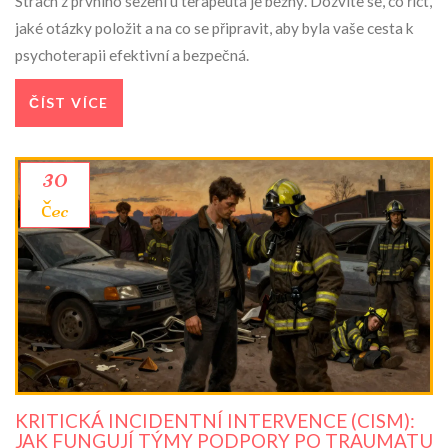
Strach z prvního sezení u terapeuta je běžný. Dozvíte se, co říct,
jaké otázky položit a na co se připravit, aby byla vaše cesta k
psychoterapii efektivní a bezpečná.
ČÍST VÍCE
30
čec
KRITICKÁ INCIDENTNÍ INTERVENCE (CISM):
JAK FUNGUJÍ TÝMY PODPORY PO TRAUMATU