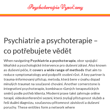
Psychoterapie Vysočany
Psychiatrie a psychoterapie –
co potřebujete vědět
When navigating
Psychiatrie a psychoterapie
,
obor spojující
lékařské a psychologické intervence pro duševní zdraví
. Also known
as
duševní péče
, it
covers a wide range of methods
that aim to
reduce symptomatology and podpořit osobní růst. A key partner is
trauma‑informovaný přístup
,
metoda, která bere v úvahu dopad
minulých traumat na současné chování
. Another cornerstone is
integrativní psychoterapie
,
kombinace různých terapeutických
směrů podle potřeb klienta
. Moderní praxe také zahrnuje
online
terapii
,
videokonferenční sezení, která zvyšují přístupnost služeb
a
řeší
duální diagnózu
,
současnou přítomnost závislosti a duševní
poruchy
. These entities form a network where