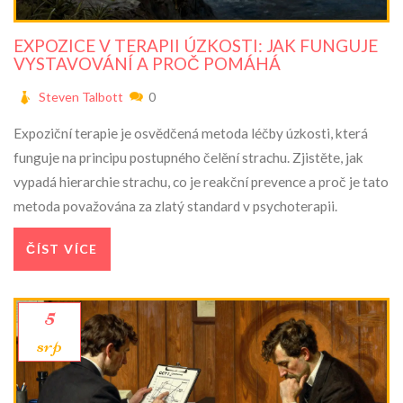
EXPOZICE V TERAPII ÚZKOSTI: JAK FUNGUJE
VYSTAVOVÁNÍ A PROČ POMÁHÁ
Steven Talbott
0
Expoziční terapie je osvědčená metoda léčby úzkosti, která
funguje na principu postupného čelění strachu. Zjistěte, jak
vypadá hierarchie strachu, co je reakční prevence a proč je tato
metoda považována za zlatý standard v psychoterapii.
ČÍST VÍCE
5
srp