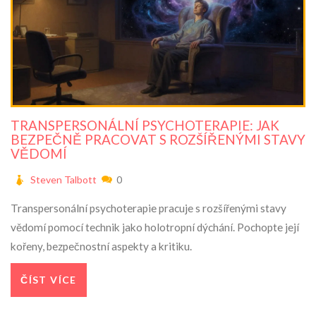
TRANSPERSONÁLNÍ PSYCHOTERAPIE: JAK
BEZPEČNĚ PRACOVAT S ROZŠÍŘENÝMI STAVY
VĚDOMÍ
Steven Talbott
0
Transpersonální psychoterapie pracuje s rozšířenými stavy
vědomí pomocí technik jako holotropní dýchání. Pochopte její
kořeny, bezpečnostní aspekty a kritiku.
ČÍST VÍCE