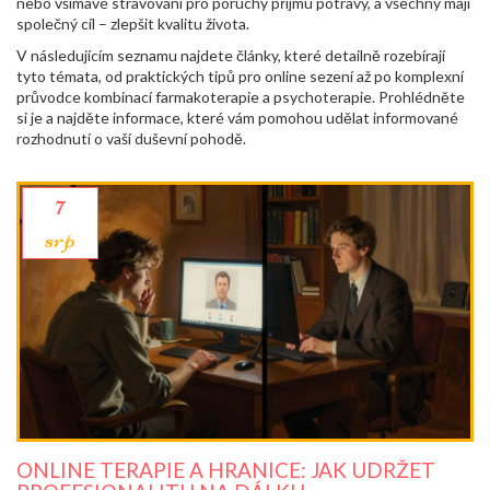
nebo všímavé stravování pro poruchy příjmu potravy, a všechny mají
společný cíl – zlepšit kvalitu života.
V následujícím seznamu najdete články, které detailně rozebírají
tyto témata, od praktických tipů pro online sezení až po komplexní
průvodce kombinací farmakoterapie a psychoterapie. Prohlédněte
si je a najděte informace, které vám pomohou udělat informované
rozhodnutí o vaší duševní pohodě.
7
srp
ONLINE TERAPIE A HRANICE: JAK UDRŽET