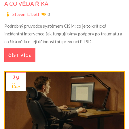
A CO VĚDA ŘÍKÁ
Steven Talbott
0
Podrobný průvodce systémem CISM: co je to kritická
incidentní intervence, jak fungují týmy podpory po traumatu a
co říká věda o její účinnosti při prevenci PTSD.
ČÍST VÍCE
29
čec