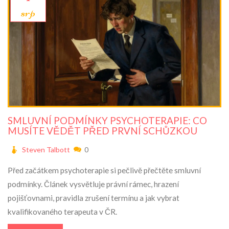
srp
SMLUVNÍ PODMÍNKY PSYCHOTERAPIE: CO
MUSÍTE VĚDĚT PŘED PRVNÍ SCHŮZKOU
Steven Talbott
0
Před začátkem psychoterapie si pečlivě přečtěte smluvní
podmínky. Článek vysvětluje právní rámec, hrazení
pojišťovnami, pravidla zrušení termínu a jak vybrat
kvalifikovaného terapeuta v ČR.