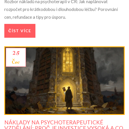
Rozbor nákladů na psychoterapii v ČR: Jak naplánovat
rozpočet pro krátkodobou i dlouhodobou léčbu? Porovnání
cen, refundace a tipy pro úsporu.
ČÍST VÍCE
25
čec
NÁKLADY NA PSYCHOTERAPEUTICKÉ
VZDĚLÁNÍ: PROČ JE INVESTICE VYSOKÁ A CO