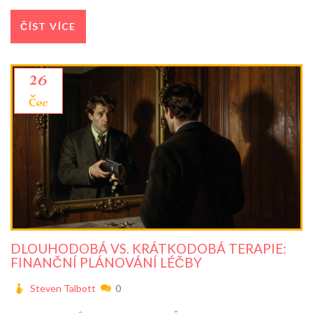
ČÍST VÍCE
26
čec
DLOUHODOBÁ VS. KRÁTKODOBÁ TERAPIE:
FINANČNÍ PLÁNOVÁNÍ LÉČBY
Steven Talbott
0