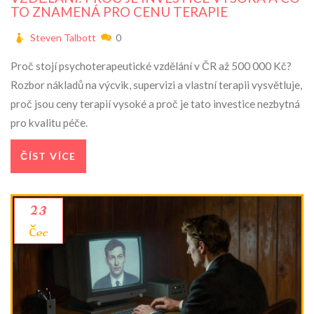
TO ZNAMENÁ PRO CENU TERAPIE
Steven Talbott
0
Proč stojí psychoterapeutické vzdělání v ČR až 500 000 Kč?
Rozbor nákladů na výcvik, supervizi a vlastní terapii vysvětluje,
proč jsou ceny terapií vysoké a proč je tato investice nezbytná
pro kvalitu péče.
ČÍST VÍCE
23
čec