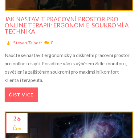
JAK NASTAVIT PRACOVNÍ PROSTOR PRO
ONLINE TERAPII: ERGONOMIE, SOUKROMÍ A
TECHNIKA
Steven Talbott
0
Naučte se nastavit ergonomický a diskrétní pracovní prostor
pro online terapii. Poradíme vám s výběrem židle, monitoru,
osvětlení a zajištěním soukromí pro maximální komfort
klienta i terapeuta.
ČÍST VÍCE
28
čec