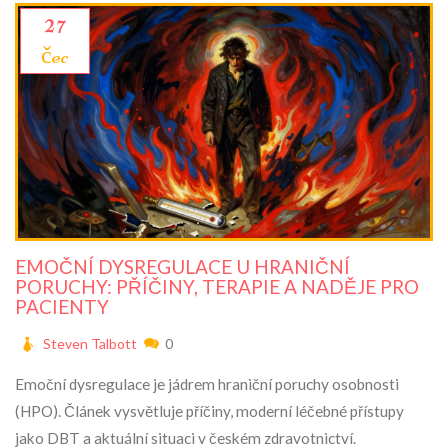
27
čec
EMOČNÍ DYSREGULACE U HRANIČNÍ
PORUCHY: PŘÍČINY, TERAPIE A NADĚJE PRO
PACIENTY
Steven Talbott
0
Emoční dysregulace je jádrem hraniční poruchy osobnosti
(HPO). Článek vysvětluje příčiny, moderní léčebné přístupy
jako DBT a aktuální situaci v českém zdravotnictví.