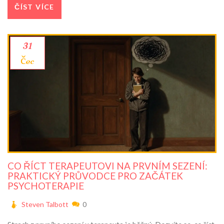
ČÍST VÍCE
31
čec
CO ŘÍCT TERAPEUTOVI NA PRVNÍM SEZENÍ:
PRAKTICKÝ PRŮVODCE PRO ZAČÁTEK
PSYCHOTERAPIE
Steven Talbott
0