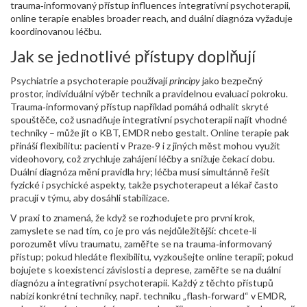
trauma‑informovaný přístup influences integrativní psychoterapii,
online terapie enables broader reach, and duální diagnóza vyžaduje
koordinovanou léčbu.
Jak se jednotlivé přístupy doplňují
Psychiatrie a psychoterapie používají
principy
jako bezpečný
prostor, individuální výběr technik a pravidelnou evaluaci pokroku.
Trauma‑informovaný přístup například pomáhá odhalit skryté
spouštěče, což usnadňuje integrativní psychoterapii najít vhodné
techniky – může jít o KBT, EMDR nebo gestalt. Online terapie pak
přináší flexibilitu: pacienti v Praze‑9 i z jiných měst mohou využít
videohovory, což zrychluje zahájení léčby a snižuje čekací dobu.
Duální diagnóza mění pravidla hry; léčba musí simultánně řešit
fyzické i psychické aspekty, takže psychoterapeut a lékař často
pracují v týmu, aby dosáhli stabilizace.
V praxi to znamená, že když se rozhodujete pro první krok,
zamyslete se nad tím, co je pro vás nejdůležitější: chcete-li
porozumět vlivu traumatu, zaměřte se na trauma‑informovaný
přístup; pokud hledáte flexibilitu, vyzkoušejte online terapii; pokud
bojujete s koexistencí závislosti a deprese, zaměřte se na duální
diagnózu a integrativní psychoterapii. Každý z těchto přístupů
nabízí konkrétní techniky, např. techniku „flash‑forward“ v EMDR,