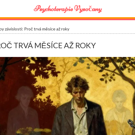
Psychoterapie Vysočany
by závislosti: Proč trvá měsíce až roky
ROČ TRVÁ MĚSÍCE AŽ ROKY