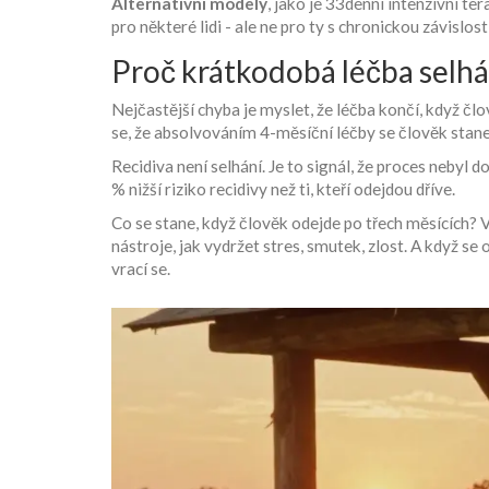
Alternativní modely
, jako je 33denní intenzivní t
pro některé lidi - ale ne pro ty s chronickou závislo
Proč krátkodobá léčba selh
Nejčastější chyba je myslet, že léčba končí, když čl
se, že absolvováním 4-měsíční léčby se člověk stane
Recidiva není selhání. Je to signál, že proces nebyl
% nižší riziko recidivy než ti, kteří odejdou dříve.
Co se stane, když člověk odejde po třech měsících? V
nástroje, jak vydržet stres, smutek, zlost. A když se
vrací se.