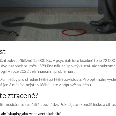
st
síční pobyt přibližně 15 000 Kč. V psychiatrické léčebně to je 22
 dvojnásobek průměru. Většina nákladů pokrývá stát, ale soukromé zař
ogii v roce 2022 čelí finančním problémům.
dní léčby pro středně těžké až těžké závislosti. Pro optimální výs
á jen 3 měsíce, nejste v léčbě. Jste v přípravě na léčbu.
íte ztraceně?
lik měsíců jste se učili žít bez látky. Pokud jste skončili léčbu a cítít
le i skupiny jako Anonymní alkoholici.