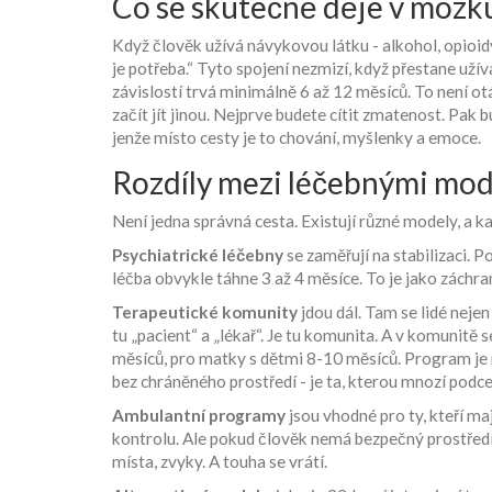
Co se skutečně děje v mozk
Když člověk užívá návykovou látku - alkohol, opioidy
je potřeba.“ Tyto spojení nezmizí, když přestane uží
závislostí trvá minimálně 6 až 12 měsíců. To není otáz
začít jít jinou. Nejprve budete cítit zmatenost. Pak 
jenže místo cesty je to chování, myšlenky a emoce.
Rozdíly mezi léčebnými mod
Není jedna správná cesta. Existují různé modely, a ka
Psychiatrické léčebny
se zaměřují na stabilizaci. 
léčba obvykle táhne 3 až 4 měsíce. To je jako záchrana
Terapeutické komunity
jdou dál. Tam se lidé nejen o
tu „pacient“ a „lékař“. Je tu komunita. A v komunitě
měsíců, pro matky s dětmi 8-10 měsíců. Program je roz
bez chráněného prostředí - je ta, kterou mnozí podce
Ambulantní programy
jsou vhodné pro ty, kteří ma
kontrolu. Ale pokud člověk nemá bezpečný prostředí 
místa, zvyky. A touha se vrátí.