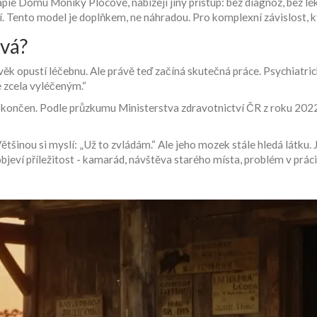
erapie Domu Moniky Plocové, nabízejí jiný přístup: bez diagnóz, bez 
stí. Tento model je doplňkem, ne náhradou. Pro komplexní závislost, kt
ává?
ověk opustí léčebnu. Ale právě teď začíná skutečná práce. Psychiatr
 zcela vyléčeným.“
 dokončen. Podle průzkumu Ministerstva zdravotnictví ČR z roku 2022 m
ětšinou si myslí: „Už to zvládám.“ Ale jeho mozek stále hledá látku
 objeví příležitost - kamarád, návštěva starého místa, problém v prá