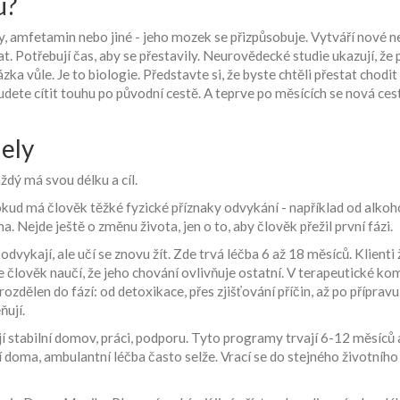
u?
, amfetamin nebo jiné - jeho mozek se přizpůsobuje. Vytváří nové neu
vat. Potřebují čas, aby se přestavily. Neurovědecké studie ukazují, ž
ka vůle. Je to biologie. Představte si, že byste chtěli přestat chodit 
budete cítit touhu po původní cestě. A teprve po měsících se nová ces
ely
ždý má svou délku a cíl.
Pokud má člověk těžké fyzické příznaky odvykání - například od alkoh
. Nejde ještě o změnu života, jen o to, aby člověk přežil první fázi.
dvykají, ale učí se znovu žít. Zde trvá léčba 6 až 18 měsíců. Klienti žij
 se člověk naučí, že jeho chování ovlivňuje ostatní. V terapeutické k
dělen do fází: od detoxikace, přes zjišťování příčin, až po přípravu 
ňují.
jí stabilní domov, práci, podporu. Tyto programy trvají 6-12 měsíců 
doma, ambulantní léčba často selže. Vrací se do stejného životního