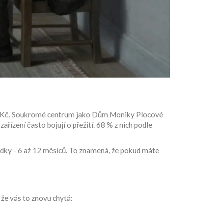
 000 Kč. Soukromé centrum jako Dům Moniky Plocové
ízení často bojují o přežití. 68 % z nich podle
ledky - 6 až 12 měsíců. To znamená, že pokud máte
e, že vás to znovu chytá: