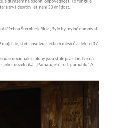
léků, s důrazem na osobní odpovědnost. To funguje
erá trvá desítky let, není 33 dní dost.
ická léčebna Šternberk říká: „Bylo by mylné domnívat
ají lidé, kteří absolvují léčbu 6 měsíců a déle, o 37
. Jeho emocionální zálohy jsou stále prázdné. Nemá
ci - jeho mozek říká: „Pamatuješ? To ti pomohlo.“ A