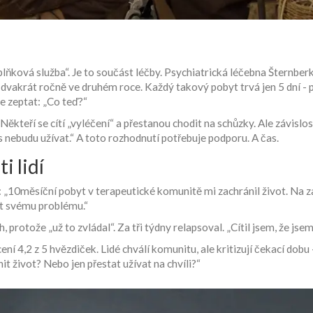
plňková služba“. Je to součást léčby. Psychiatrická léčebna Šternbe
 dvakrát ročně ve druhém roce. Každý takový pobyt trvá jen 5 dní - p
se zeptat: „Co teď?“
 Někteří se cítí „vyléčení“ a přestanou chodit na schůzky. Ale závislos
 nebudu užívat.“ A toto rozhodnutí potřebuje podporu. A čas.
i lidí
u: „10měsíční pobyt v terapeutické komunitě mi zachránil život. Na z
ět svému problému.“
, protože „už to zvládal“. Za tři týdny relapsoval. „Cítil jsem, že j
4,2 z 5 hvězdiček. Lidé chválí komunitu, ale kritizují čekací dobu -
t život? Nebo jen přestat užívat na chvíli?“