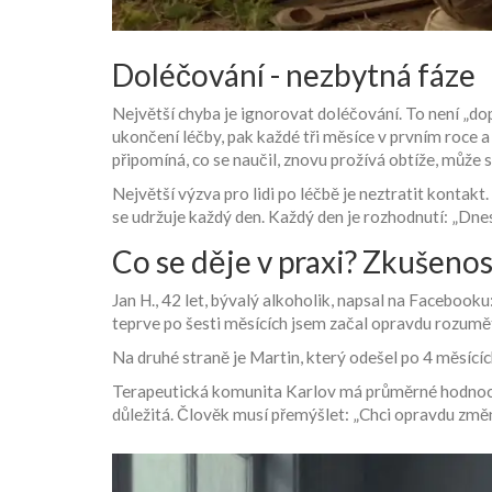
Doléčování - nezbytná fáze
Největší chyba je ignorovat doléčování. To není „do
ukončení léčby, pak každé tři měsíce v prvním roce a
připomíná, co se naučil, znovu prožívá obtíže, může 
Největší výzva pro lidi po léčbě je neztratit kontakt.
se udržuje každý den. Každý den je rozhodnutí: „Dnes
Co se děje v praxi? Zkušenost
Jan H., 42 let, bývalý alkoholik, napsal na Facebook
teprve po šesti měsících jsem začal opravdu rozum
Na druhé straně je Martin, který odešel po 4 měsících
Terapeutická komunita Karlov má průměrné hodnocení 
důležitá. Člověk musí přemýšlet: „Chci opravdu změni