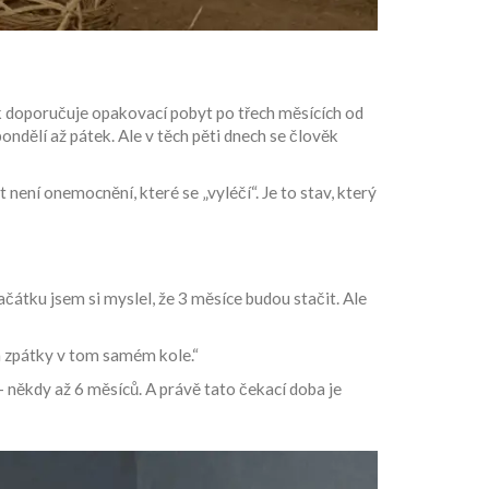
rk doporučuje opakovací pobyt po třech měsících od
ondělí až pátek. Ale v těch pěti dnech se člověk
t není onemocnění, které se „vyléčí“. Je to stav, který
ačátku jsem si myslel, že 3 měsíce budou stačit. Ale
sem zpátky v tom samém kole.“
 někdy až 6 měsíců. A právě tato čekací doba je