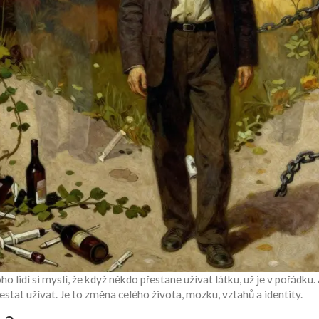
 lidí si myslí, že když někdo přestane užívat látku, už je v pořádku. A
stat užívat. Je to změna celého života, mozku, vztahů a identity.