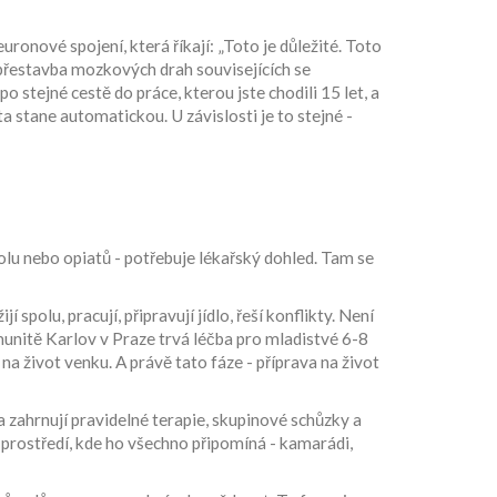
ronové spojení, která říkají: „Toto je důležité. Toto
e přestavba mozkových drah souvisejících se
po stejné cestě do práce, kterou jste chodili 15 let, a
ta stane automatickou. U závislosti je to stejné -
olu nebo opiatů - potřebuje lékařský dohled. Tam se
í spolu, pracují, připravují jídlo, řeší konflikty. Není
omunitě Karlov v Praze trvá léčba pro mladistvé 6-8
na život venku. A právě tato fáze - příprava na život
a zahrnují pravidelné terapie, skupinové schůzky a
 prostředí, kde ho všechno připomíná - kamarádi,