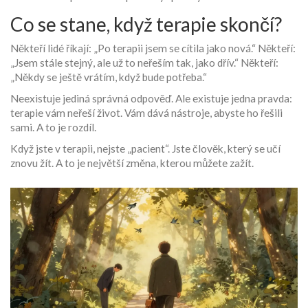
Co se stane, když terapie skončí?
Někteří lidé říkají: „Po terapii jsem se cítila jako nová.“ Někteří:
„Jsem stále stejný, ale už to neřeším tak, jako dřív.“ Někteří:
„Někdy se ještě vrátím, když bude potřeba.“
Neexistuje jediná správná odpověď. Ale existuje jedna pravda:
terapie vám neřeší život. Vám dává nástroje, abyste ho řešili
sami. A to je rozdíl.
Když jste v terapii, nejste „pacient“. Jste člověk, který se učí
znovu žít. A to je největší změna, kterou můžete zažít.