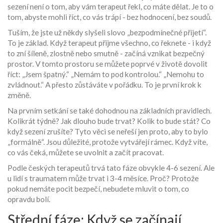
sezení není o tom, aby vám terapeut řekl, co máte dělat. Je to o
tom, abyste mohli říct, co vás trápí - bez hodnocení, bez soudů.
Tuším, že jste už někdy slyšeli slovo „bezpodmínečné přijetí“.
To je základ. Když terapeut přijme všechno, co řeknete - i když
to zní šíleně, zlostně nebo smutně - začíná vznikat bezpečný
prostor. V tomto prostoru se můžete poprvé v životě dovolit
říct: „Jsem špatný.“ „Nemám to pod kontrolou.“ „Nemohu to
zvládnout.“ A přesto zůstáváte v pořádku. To je první krok k
změně.
Na prvním setkání se také dohodnou na základních pravidlech.
Kolikrát týdně? Jak dlouho bude trvat? Kolik to bude stát? Co
když sezení zrušíte? Tyto věci se neřeší jen proto, aby to bylo
„formálně“. Jsou důležité, protože vytvářejí rámec. Když víte,
co vás čeká, můžete se uvolnit a začít pracovat.
Podle českých terapeutů trvá tato fáze obvykle 4-6 sezení. Ale
u lidí s traumatem může trvat i 3-4 měsíce. Proč? Protože
pokud nemáte pocit bezpečí, nebudete mluvit o tom, co
opravdu bolí.
Střední fáze: Když se začínají