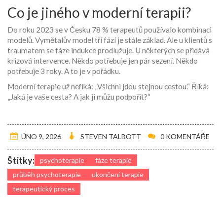
Co je jiného v moderní terapii?
Do roku 2023 se v Česku 78 % terapeutů používalo kombinaci
modelů. Vymětalův model tří fází je stále základ. Ale u klientů s
traumatem se fáze indukce prodlužuje. U některých se přidává
krizová intervence. Někdo potřebuje jen pár sezení. Někdo
potřebuje 3 roky. A to je v pořádku.
Moderní terapie už neříká: „Všichni jdou stejnou cestou.“ Říká:
„Jaká je vaše cesta? A jak ji můžu podpořit?“
ÚNO 9, 2026
STEVEN TALBOTT
0 KOMENTÁŘE
Štítky:
psychoterapie
fáze terapie
průběh psychoterapie
ukončení terapie
terapeutický proces