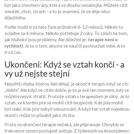
být jako otevření rány, která se dlouho nezahojila. Můžete cítit
smutek, zlost, strach - a to je znamení, že se děje něco
důležitého.
Podle studií trvá tato fáze průměrně 6-12 měsíců. Někdo to
zvládne za 4 měsíce. Někdo potřebuje 2 roky. To záleží na tom,
jak hluboké jsou problémy. Ale důležité je:
terapie není o
rychlosti
. Je to o tom, abyste se naučili poslouchat sebe. A to
trvá čas.
Ukončení: Když se vztah končí - a
vy už nejste stejní
Největší chyba, kterou lidé dělají, je ukončit terapii, když se cítí
„dobře“. Ale když se cítíte dobře, je to právě ten moment, kdy se
můžete nejvíc ztratit. Protože vztah s terapeutem je silný. Je to
vztah, ve kterém jste se mohli cítit bezpečně. Kde jste mohli
být slabí. Kde jste nebyli odsuzováni. A když ten vztah najednou
skončí, může to působit jako ztráta.
Proto se ukončení terapie nečeká, ale připravuje. Obvykle se
frekvence sezení postupně snižuje. Z týdenních na dvoutýdenní,