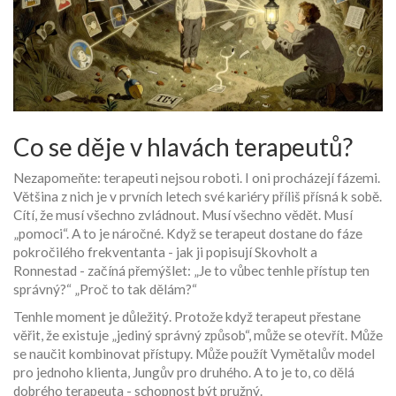
Co se děje v hlavách terapeutů?
Nezapomeňte: terapeuti nejsou roboti. I oni procházejí fázemi.
Většina z nich je v prvních letech své kariéry příliš přísná k sobě.
Cítí, že musí všechno zvládnout. Musí všechno vědět. Musí
„pomoci“. A to je náročné. Když se terapeut dostane do fáze
pokročilého frekventanta - jak ji popisují Skovholt a
Ronnestad - začíná přemýšlet: „Je to vůbec tenhle přístup ten
správný?“ „Proč to tak dělám?“
Tenhle moment je důležitý. Protože když terapeut přestane
věřit, že existuje „jediný správný způsob“, může se otevřít. Může
se naučit kombinovat přístupy. Může použít Vymětalův model
pro jednoho klienta, Jungův pro druhého. A to je to, co dělá
dobrého terapeuta - schopnost být pružný.