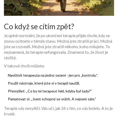
Co když se cítím zpět?
Je úplně normální, že po ukončení terapie přijde chvíle, kdy se
znovu ocitnete v témže stavu. Možná jste ztratili práci. Možná
jste se rozvedli. Možná jste ztratili někoho, koho milujete. To
neznamená, že terapie nefungovala. Znamená to, že život je
složitý.
V takové chvíli můžete:
Navštívit terapeuta na jedno sezení - jen pro „kontrolu“.
Použít nástroje, které jste si v terapii naučili.
Přemýšlet: „Co by mi terapeut řekl, kdyby byl tady?“
Pamatovat si: „Jsem schopný se vrátit. A nejsem sám.“
Terapie vás nevylěčí. Vás učí, jak žít s tím, co vás bolelo. A to je
trvalé.