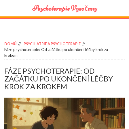
Psychoterapie Vysočany
DOMŮ
PSYCHIATRIE A PSYCHOTERAPIE
Fáze psychoterapie: Od začátku po ukončení léčby krok za
krokem
FÁZE PSYCHOTERAPIE: OD
ZAČÁTKU PO UKONČENÍ LÉČBY
KROK ZA KROKEM