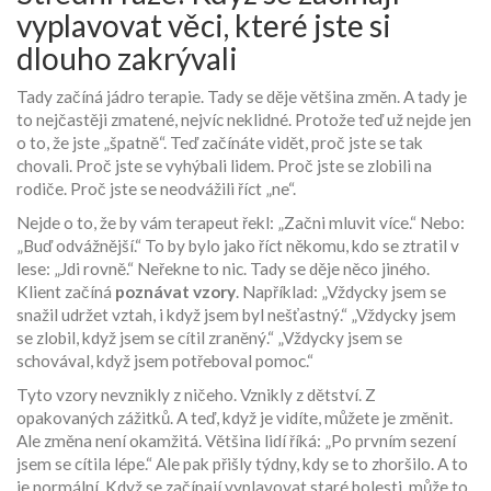
vyplavovat věci, které jste si
dlouho zakrývali
Tady začíná jádro terapie. Tady se děje většina změn. A tady je
to nejčastěji zmatené, nejvíc neklidné. Protože teď už nejde jen
o to, že jste „špatně“. Teď začínáte vidět, proč jste se tak
chovali. Proč jste se vyhýbali lidem. Proč jste se zlobili na
rodiče. Proč jste se neodvážili říct „ne“.
Nejde o to, že by vám terapeut řekl: „Začni mluvit více.“ Nebo:
„Buď odvážnější.“ To by bylo jako říct někomu, kdo se ztratil v
lese: „Jdi rovně.“ Neřekne to nic. Tady se děje něco jiného.
Klient začíná
poznávat vzory
. Například: „Vždycky jsem se
snažil udržet vztah, i když jsem byl nešťastný.“ „Vždycky jsem
se zlobil, když jsem se cítil zraněný.“ „Vždycky jsem se
schovával, když jsem potřeboval pomoc.“
Tyto vzory nevznikly z ničeho. Vznikly z dětství. Z
opakovaných zážitků. A teď, když je vidíte, můžete je změnit.
Ale změna není okamžitá. Většina lidí říká: „Po prvním sezení
jsem se cítila lépe.“ Ale pak přišly týdny, kdy se to zhoršilo. A to
je normální. Když se začínají vyplavovat staré bolesti, může to