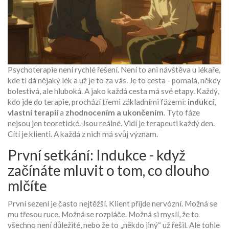
Psychoterapie není rychlé řešení. Není to ani návštěva u lékaře,
kde ti dá nějaký lék a už je to za vás. Je to cesta - pomalá, někdy
bolestivá, ale hluboká. A jako každá cesta má své etapy. Každý,
kdo jde do terapie, prochází třemi základními fázemi:
indukcí
,
vlastní terapií
a
zhodnocením a ukončením
. Tyto fáze
nejsou jen teoretické. Jsou reálné. Vidí je terapeuti každý den.
Cítí je klienti. A každá z nich má svůj význam.
První setkání: Indukce - když
začínáte mluvit o tom, co dlouho
mlčíte
První sezení je často nejtěžší. Klient přijde nervózní. Možná se
mu třesou ruce. Možná se rozpláče. Možná si myslí, že to
všechno není důležité, nebo že to „někdo jiný“ už řešil. Ale tohle