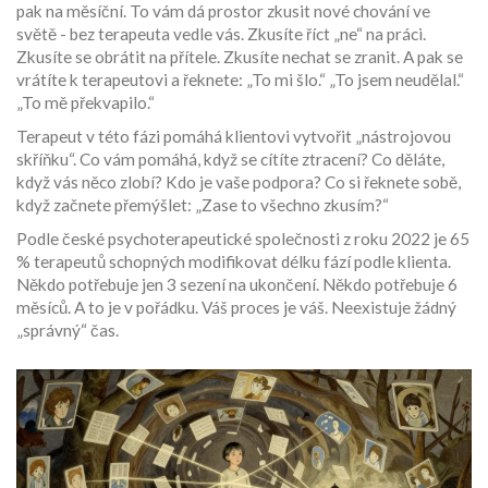
pak na měsíční. To vám dá prostor zkusit nové chování ve
světě - bez terapeuta vedle vás. Zkusíte říct „ne“ na práci.
Zkusíte se obrátit na přítele. Zkusíte nechat se zranit. A pak se
vrátíte k terapeutovi a řeknete: „To mi šlo.“ „To jsem neudělal.“
„To mě překvapilo.“
Terapeut v této fázi pomáhá klientovi vytvořit „nástrojovou
skříňku“. Co vám pomáhá, když se cítíte ztracení? Co děláte,
když vás něco zlobí? Kdo je vaše podpora? Co si řeknete sobě,
když začnete přemýšlet: „Zase to všechno zkusím?“
Podle české psychoterapeutické společnosti z roku 2022 je 65
% terapeutů schopných modifikovat délku fází podle klienta.
Někdo potřebuje jen 3 sezení na ukončení. Někdo potřebuje 6
měsíců. A to je v pořádku. Váš proces je váš. Neexistuje žádný
„správný“ čas.