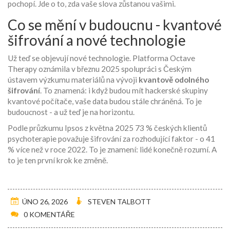
pochopí. Jde o to, zda vaše slova zůstanou vašimi.
Co se mění v budoucnu - kvantové
šifrování a nové technologie
Už teď se objevují nové technologie. Platforma Octave
Therapy oznámila v březnu 2025 spolupráci s Českým
ústavem výzkumu materiálů na vývoji
kvantově odolného
šifrování
. To znamená: i když budou mít hackerské skupiny
kvantové počítače, vaše data budou stále chráněná. To je
budoucnost - a už teď je na horizontu.
Podle průzkumu Ipsos z května 2025 73 % českých klientů
psychoterapie považuje šifrování za rozhodující faktor - o 41
% více než v roce 2022. To je znamení: lidé konečně rozumí. A
to je ten první krok ke změně.
ÚNO 26, 2026
STEVEN TALBOTT
0 KOMENTÁŘE