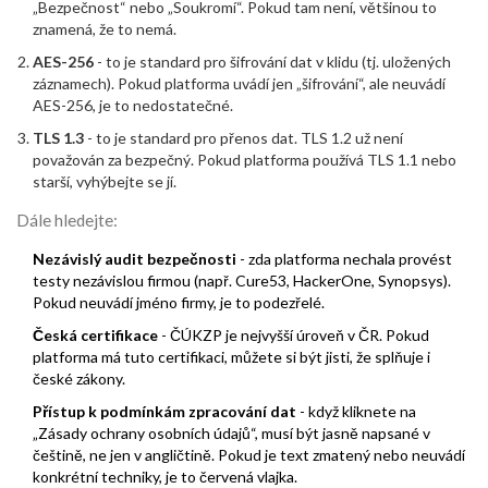
„Bezpečnost“ nebo „Soukromí“. Pokud tam není, většinou to
znamená, že to nemá.
AES-256
- to je standard pro šifrování dat v klidu (tj. uložených
záznamech). Pokud platforma uvádí jen „šifrování“, ale neuvádí
AES-256, je to nedostatečné.
TLS 1.3
- to je standard pro přenos dat. TLS 1.2 už není
považován za bezpečný. Pokud platforma používá TLS 1.1 nebo
starší, vyhýbejte se jí.
Dále hledejte:
Nezávislý audit bezpečnosti
- zda platforma nechala provést
testy nezávislou firmou (např. Cure53, HackerOne, Synopsys).
Pokud neuvádí jméno firmy, je to podezřelé.
Česká certifikace
- ČÚKZP je nejvyšší úroveň v ČR. Pokud
platforma má tuto certifikaci, můžete si být jisti, že splňuje i
české zákony.
Přístup k podmínkám zpracování dat
- když kliknete na
„Zásady ochrany osobních údajů“, musí být jasně napsané v
češtině, ne jen v angličtině. Pokud je text zmatený nebo neuvádí
konkrétní techniky, je to červená vlajka.