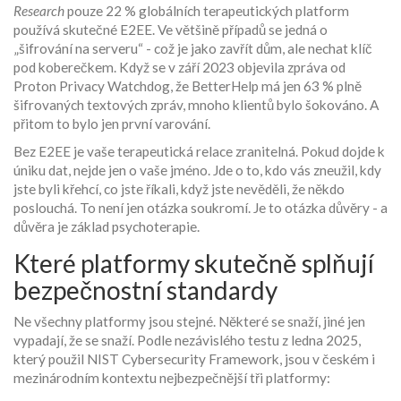
Research
pouze 22 % globálních terapeutických platform
používá skutečné E2EE. Ve většině případů se jedná o
„šifrování na serveru“ - což je jako zavřít dům, ale nechat klíč
pod koberečkem. Když se v září 2023 objevila zpráva od
Proton Privacy Watchdog, že BetterHelp má jen 63 % plně
šifrovaných textových zpráv, mnoho klientů bylo šokováno. A
přitom to bylo jen první varování.
Bez E2EE je vaše terapeutická relace zranitelná. Pokud dojde k
úniku dat, nejde jen o vaše jméno. Jde o to, kdo vás zneužil, kdy
jste byli křehcí, co jste říkali, když jste nevěděli, že někdo
poslouchá. To není jen otázka soukromí. Je to otázka důvěry - a
důvěra je základ psychoterapie.
Které platformy skutečně splňují
bezpečnostní standardy
Ne všechny platformy jsou stejné. Některé se snaží, jiné jen
vypadají, že se snaží. Podle nezávislého testu z ledna 2025,
který použil NIST Cybersecurity Framework, jsou v českém i
mezinárodním kontextu nejbezpečnější tři platformy: