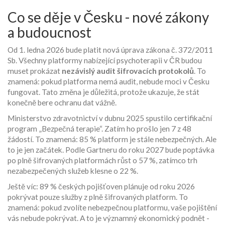
Co se děje v Česku - nové zákony
a budoucnost
Od 1. ledna 2026 bude platit nová úprava zákona č. 372/2011
Sb. Všechny platformy nabízející psychoterapii v ČR budou
muset prokázat
nezávislý audit šifrovacích protokolů
. To
znamená: pokud platforma nemá audit, nebude moci v Česku
fungovat. Tato změna je důležitá, protože ukazuje, že stát
konečně bere ochranu dat vážně.
Ministerstvo zdravotnictví v dubnu 2025 spustilo certifikační
program „Bezpečná terapie“. Zatím ho prošlo jen 7 z 48
žádostí. To znamená: 85 % platform je stále nebezpečných. Ale
to je jen začátek. Podle Gartneru do roku 2027 bude poptávka
po plně šifrovaných platformách růst o 57 %, zatímco trh
nezabezpečených služeb klesne o 22 %.
Ještě víc: 89 % českých pojišťoven plánuje od roku 2026
pokrývat pouze služby z plně šifrovaných platform. To
znamená: pokud zvolíte nebezpečnou platformu, vaše pojištění
vás nebude pokrývat. A to je významný ekonomický podnět -