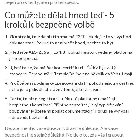
nejen pro klienty, ale i pro terapeuty.
Co můžete dělat hned teď - 5
kroků k bezpečné volbě
Zkontrolujte, zda platforma má E2EE
- hledejte to ve výchozí
dokumentaci. Pokud to není vidět hned, nechte to být.
Hledejte AES-256 a TLS 1.3
- pokud nejsou uvedeny, platforma
je nebezpečná.
Ujistěte se, že má českou certifikaci
- ČÚKZP je zlatý
standard. Terapeut24, TerapieOnline.cz a několik dalších už mají.
Pročtěte si podmínky zpracování dat
- pokud nejsou v češtině,
nebo jsou příliš dlouhé a zmatené, je to varování.
Testujte před registrací
- některé platformy umožňují
bezplatnou konzultaci. Při ní se zeptejte: „Jaký typ šifrování
používáte? Můžete mi poslat dokumentaci?“ Pokud se vyhýbají
odpovědi, běžte dál.
Nezapomeňte: vaše duševní zdraví je důležité. Ale vaše
bezpečnost je stejně důležitá. Nejde o to, zda vás terapeut