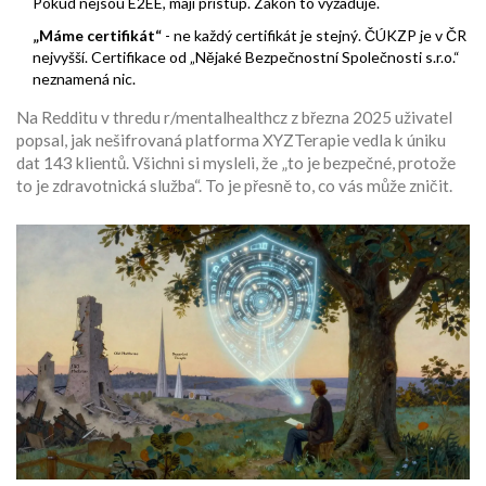
Pokud nejsou E2EE, mají přístup. Zákon to vyžaduje.
„Máme certifikát“
- ne každý certifikát je stejný. ČÚKZP je v ČR
nejvyšší. Certifikace od „Nějaké Bezpečnostní Společnosti s.r.o.“
neznamená nic.
Na Redditu v thredu r/mentalhealthcz z března 2025 uživatel
popsal, jak nešifrovaná platforma XYZTerapie vedla k úniku
dat 143 klientů. Všichni si mysleli, že „to je bezpečné, protože
to je zdravotnická služba“. To je přesně to, co vás může zničit.