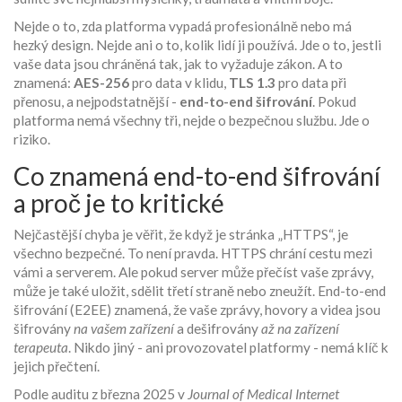
Nejde o to, zda platforma vypadá profesionálně nebo má
hezký design. Nejde ani o to, kolik lidí ji používá. Jde o to, jestli
vaše data jsou chráněná tak, jak to vyžaduje zákon. A to
znamená:
AES-256
pro data v klidu,
TLS 1.3
pro data při
přenosu, a nejpodstatnější -
end-to-end šifrování
. Pokud
platforma nemá všechny tři, nejde o bezpečnou službu. Jde o
riziko.
Co znamená end-to-end šifrování
a proč je to kritické
Nejčastější chyba je věřit, že když je stránka „HTTPS“, je
všechno bezpečné. To není pravda. HTTPS chrání cestu mezi
vámi a serverem. Ale pokud server může přečíst vaše zprávy,
může je také uložit, sdělit třetí straně nebo zneužít. End-to-end
šifrování (E2EE) znamená, že vaše zprávy, hovory a videa jsou
šifrovány
na vašem zařízení
a dešifrovány
až na zařízení
terapeuta
. Nikdo jiný - ani provozovatel platformy - nemá klíč k
jejich přečtení.
Podle auditu z března 2025 v
Journal of Medical Internet