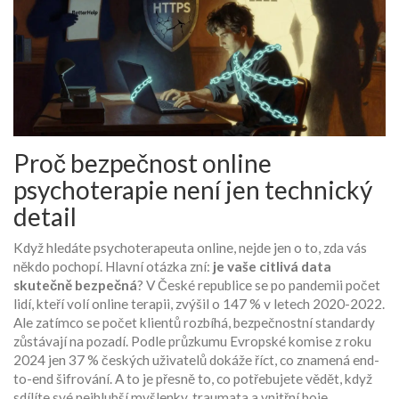
Proč bezpečnost online
psychoterapie není jen technický
detail
Když hledáte psychoterapeuta online, nejde jen o to, zda vás
někdo pochopí. Hlavní otázka zní:
je vaše citlivá data
skutečně bezpečná
? V České republice se po pandemii počet
lidí, kteří volí online terapii, zvýšil o 147 % v letech 2020-2022.
Ale zatímco se počet klientů rozbíhá, bezpečnostní standardy
zůstávají na pozadí. Podle průzkumu Evropské komise z roku
2024 jen 37 % českých uživatelů dokáže říct, co znamená end-
to-end šifrování. A to je přesně to, co potřebujete vědět, když
sdílíte své nejhlubší myšlenky, traumata a vnitřní boje.