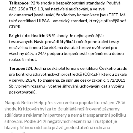
Talkspace
: 92 % shody s bezpečnostními standardy. Používá
AES-256 a TLS 1.3, má nezávislé auditování, a ve své
dokumentaci jasně uvádí, že všechny komunikace jsou E2EE. Má
také certifikaci HIPAA - americký standard, který je přísnější než
GDPR.
Brightside Health
: 95 % shody. Je nejbezpečnější z
testovaných. Navíc provádí čtyřikrát ročně penetrační testy
nezávislou firmou Cure53, má dvoufaktorové ověřování pro
všechny účty, a 24/7 podporu bezpečnosti s průměrnou dobou
reakce 8 minut.
Terapeut24
: Jediná česká platforma s certifikací Českého úřadu
pro kontrolu zdravotnických prostředků (ČÚKZP), kterou získala
v červnu 2024. To znamená, že splňuje český zákon č. 372/2011
Sb. v plném rozsahu - včetně šifrování, uchovávání dat a výběru
poskytovatelů.
Naopak BetterHelp, přes svou velkou popularitu, má jen 78 %
shody. Kritizován byl za to, že ukládá nešifrované záznamy,
sdílí data s reklamními partnery a nemá transparentní politiku
šifrování. Podle 34 % negativních recenzí na Trustpilot je
hlavní příčinou odchodu právě „nedostatečná ochrana