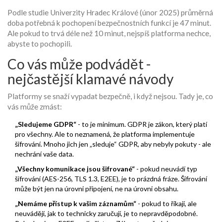
Podle studie Univerzity Hradec Králové (únor 2025) průměrná
doba potřebná k pochopení bezpečnostních funkcí je 47 minut.
Ale pokud to trvá déle než 10 minut, nejspíš platforma nechce,
abyste to pochopili.
Co vás může podvádět -
nejčastější klamavé návody
Platformy se snaží vypadat bezpečně, i když nejsou. Tady je, co
vás může zmást:
„Sledujeme GDPR“
- to je minimum. GDPR je zákon, který platí
pro všechny. Ale to neznamená, že platforma implementuje
šifrování. Mnoho jich jen „sleduje“ GDPR, aby nebyly pokuty - ale
nechrání vaše data.
„Všechny komunikace jsou šifrované“
- pokud neuvádí typ
šifrování (AES-256, TLS 1.3, E2EE), je to prázdná fráze. Šifrování
může být jen na úrovni připojení, ne na úrovni obsahu.
„Nemáme přístup k vašim záznamům“
- pokud to říkají, ale
neuvádějí, jak to technicky zaručují, je to nepravděpodobné.