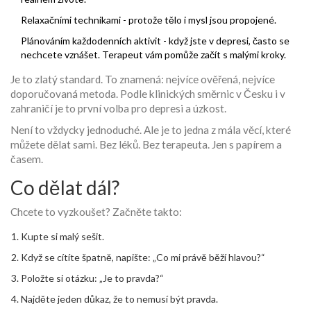
Relaxačními technikami - protože tělo i mysl jsou propojené.
Plánováním každodenních aktivit - když jste v depresi, často se
nechcete vznášet. Terapeut vám pomůže začít s malými kroky.
Je to zlatý standard. To znamená: nejvíce ověřená, nejvíce
doporučovaná metoda. Podle klinických směrnic v Česku i v
zahraničí je to první volba pro depresi a úzkost.
Není to vždycky jednoduché. Ale je to jedna z mála věcí, které
můžete dělat sami. Bez léků. Bez terapeuta. Jen s papírem a
časem.
Co dělat dál?
Chcete to vyzkoušet? Začněte takto:
Kupte si malý sešit.
Když se cítíte špatně, napište: „Co mi právě běží hlavou?“
Položte si otázku: „Je to pravda?“
Najděte jeden důkaz, že to nemusí být pravda.