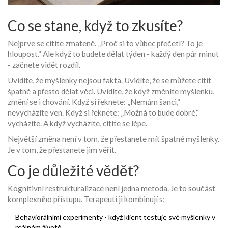
Co se stane, když to zkusíte?
Nejprve se cítíte zmateně. „Proč si to vůbec přečetl? To je
hloupost.“ Ale když to budete dělat týden - každý den pár minut
- začnete vidět rozdíl.
Uvidíte, že myšlenky nejsou fakta. Uvidíte, že se můžete cítit
špatně a přesto dělat věci. Uvidíte, že když změníte myšlenku,
změní se i chování. Když si řeknete: „Nemám šanci,“
nevycházíte ven. Když si řeknete: „Možná to bude dobré,“
vycházíte. A když vycházíte, cítíte se lépe.
Největší změna není v tom, že přestanete mít špatné myšlenky.
Je v tom, že přestanete jim věřit.
Co je důležité vědět?
Kognitivní restrukturalizace není jedna metoda. Je to součást
komplexního přístupu. Terapeuti ji kombinují s:
Behaviorálními experimenty - když klient testuje své myšlenky v
reálném životě.