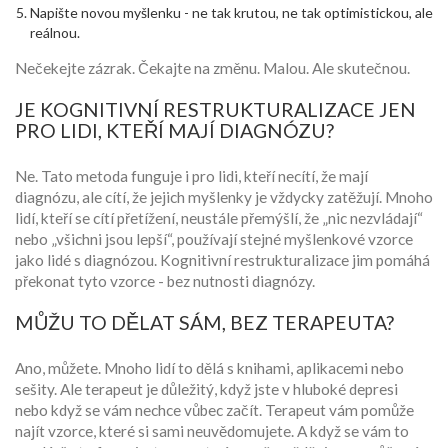
Napište novou myšlenku - ne tak krutou, ne tak optimistickou, ale
reálnou.
Nečekejte zázrak. Čekajte na změnu. Malou. Ale skutečnou.
JE KOGNITIVNÍ RESTRUKTURALIZACE JEN
PRO LIDI, KTEŘÍ MAJÍ DIAGNÓZU?
Ne. Tato metoda funguje i pro lidi, kteří necítí, že mají
diagnózu, ale cítí, že jejich myšlenky je vždycky zatěžují. Mnoho
lidí, kteří se cítí přetížení, neustále přemýšlí, že „nic nezvládají“
nebo „všichni jsou lepší“, používají stejné myšlenkové vzorce
jako lidé s diagnózou. Kognitivní restrukturalizace jim pomáhá
překonat tyto vzorce - bez nutnosti diagnózy.
MŮŽU TO DĚLAT SÁM, BEZ TERAPEUTA?
Ano, můžete. Mnoho lidí to dělá s knihami, aplikacemi nebo
sešity. Ale terapeut je důležitý, když jste v hluboké depresi
nebo když se vám nechce vůbec začít. Terapeut vám pomůže
najít vzorce, které si sami neuvědomujete. A když se vám to