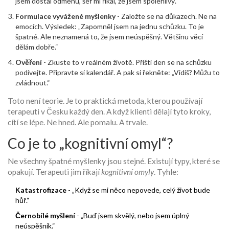
jsem dostal odměnu, šéf mi říkal, že jsem spolehlivý.“
Formulace vyvážené myšlenky
- Založte se na důkazech. Ne na
emocích. Výsledek: „Zapomněl jsem na jednu schůzku. To je
špatné. Ale neznamená to, že jsem neúspěšný. Většinu věcí
dělám dobře.“
Ověření
- Zkuste to v reálném životě. Příští den se na schůzku
podívejte. Připravte si kalendář. A pak si řekněte: „Vidíš? Můžu to
zvládnout.“
Toto není teorie. Je to praktická metoda, kterou používají
terapeuti v Česku každý den. A když klienti dělají tyto kroky,
cítí se lépe. Ne hned. Ale pomalu. A trvale.
Co je to „kognitivní omyl“?
Ne všechny špatné myšlenky jsou stejné. Existují typy, které se
opakují. Terapeuti jim říkají
kognitivní omyly
. Tyhle:
Katastrofizace
- „Když se mi něco nepovede, celý život bude
hůř.“
Černobílé myšlení
- „Buď jsem skvělý, nebo jsem úplný
neúspěšník.“