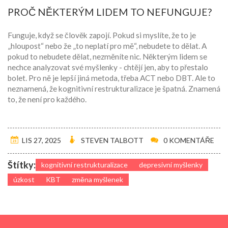
PROČ NĚKTERÝM LIDEM TO NEFUNGUJE?
Funguje, když se člověk zapojí. Pokud si myslíte, že to je
„hloupost“ nebo že „to neplatí pro mě“, nebudete to dělat. A
pokud to nebudete dělat, nezměníte nic. Některým lidem se
nechce analyzovat své myšlenky - chtějí jen, aby to přestalo
bolet. Pro ně je lepší jiná metoda, třeba ACT nebo DBT. Ale to
neznamená, že kognitivní restrukturalizace je špatná. Znamená
to, že není pro každého.
LIS 27, 2025
STEVEN TALBOTT
0 KOMENTÁŘE
Štítky:
kognitivní restrukturalizace
depresivní myšlenky
úzkost
KBT
změna myšlenek