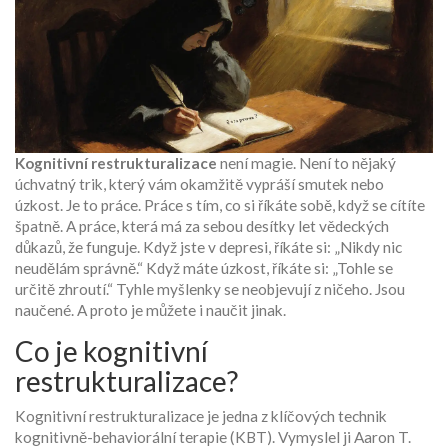
Kognitivní restrukturalizace
není magie. Není to nějaký
úchvatný trik, který vám okamžitě vypráší smutek nebo
úzkost. Je to práce. Práce s tím, co si říkáte sobě, když se cítíte
špatně. A práce, která má za sebou desítky let vědeckých
důkazů, že funguje. Když jste v depresi, říkáte si: „Nikdy nic
neudělám správně.“ Když máte úzkost, říkáte si: „Tohle se
určitě zhroutí.“ Tyhle myšlenky se neobjevují z ničeho. Jsou
naučené. A proto je můžete i naučit jinak.
Co je kognitivní
restrukturalizace?
Kognitivní restrukturalizace je jedna z klíčových technik
kognitivně-behaviorální terapie (KBT). Vymyslel ji Aaron T.