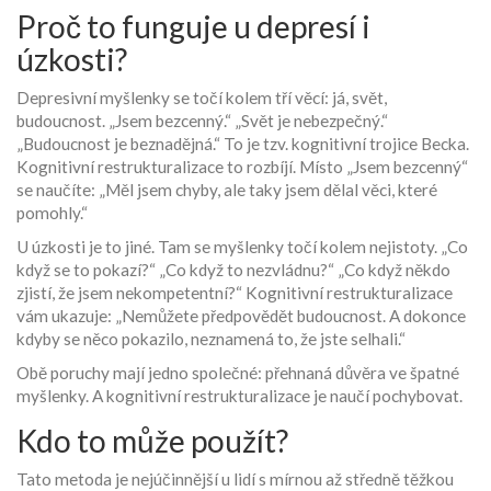
Proč to funguje u depresí i
úzkosti?
Depresivní myšlenky se točí kolem tří věcí: já, svět,
budoucnost. „Jsem bezcenný.“ „Svět je nebezpečný.“
„Budoucnost je beznadějná.“ To je tzv. kognitivní trojice Becka.
Kognitivní restrukturalizace to rozbíjí. Místo „Jsem bezcenný“
se naučíte: „Měl jsem chyby, ale taky jsem dělal věci, které
pomohly.“
U úzkosti je to jiné. Tam se myšlenky točí kolem nejistoty. „Co
když se to pokazí?“ „Co když to nezvládnu?“ „Co když někdo
zjistí, že jsem nekompetentní?“ Kognitivní restrukturalizace
vám ukazuje: „Nemůžete předpovědět budoucnost. A dokonce
kdyby se něco pokazilo, neznamená to, že jste selhali.“
Obě poruchy mají jedno společné: přehnaná důvěra ve špatné
myšlenky. A kognitivní restrukturalizace je naučí pochybovat.
Kdo to může použít?
Tato metoda je nejúčinnější u lidí s mírnou až středně těžkou