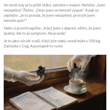
Ve chvíli, kdy je to příliš těžké, začněte s malým. Neřešte „Jsem
neúspěšný“. Řešte: „Dnes jsem se nemohl vyspat.“ A pak se
zeptejte: „Je to pravda, že jsem neúspěšný, protože jsem
nemohl spát?“
Nebo si prostě napište: „Když jsem v depresi, věřím, že jsem
špatný. Ale to je symptom. Ne pravda.“
Je to jako výcvik svalů. Když jste slabý, nezačínáte s 100 kg.
Začínáte s 1 kg. A postupně to roste.