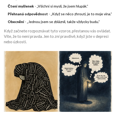
Čtení myšlenek
- „Všichni si myslí, že jsem hlupák.“
Přehnaná odpovědnost
- „Když se něco zhroutí, je to moje vina.“
Obecnění
- „Jednou jsem se zbláznil, takže vždycky budu.“
Když začnete rozpoznávat tyto vzorce, přestanou vás ovládat.
Víte, že to není pravda. Jen to
zní
pravdivě, když jste v depresi
nebo úzkosti.