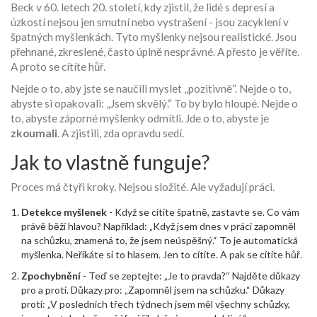
Beck v 60. letech 20. století, kdy zjistil, že lidé s depresí a
úzkostí nejsou jen smutní nebo vystrašení - jsou zacyklení v
špatných myšlenkách. Tyto myšlenky nejsou realistické. Jsou
přehnané, zkreslené, často úplně nesprávné. A přesto je věříte.
A proto se cítíte hůř.
Nejde o to, aby jste se naučili myslet „pozitivně“. Nejde o to,
abyste si opakovali: „Jsem skvělý.“ To by bylo hloupé. Nejde o
to, abyste záporné myšlenky odmítli. Jde o to, abyste je
zkoumali
. A zjistili, zda opravdu sedí.
Jak to vlastně funguje?
Proces má čtyři kroky. Nejsou složité. Ale vyžadují práci.
Detekce myšlenek
- Když se cítíte špatně, zastavte se. Co vám
právě běží hlavou? Například: „Když jsem dnes v práci zapomněl
na schůzku, znamená to, že jsem neúspěšný.“ To je automatická
myšlenka. Neříkáte si to hlasem. Jen to cítíte. A pak se cítíte hůř.
Zpochybnění
- Teď se zeptejte: „Je to pravda?“ Najděte důkazy
pro a proti. Důkazy pro: „Zapomněl jsem na schůzku.“ Důkazy
proti: „V posledních třech týdnech jsem měl všechny schůzky,