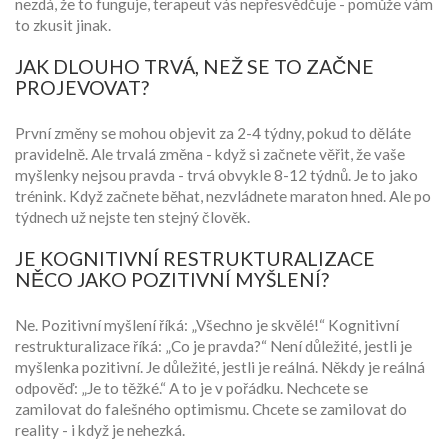
nezdá, že to funguje, terapeut vás nepřesvědčuje - pomůže vám
to zkusit jinak.
JAK DLOUHO TRVÁ, NEŽ SE TO ZAČNE
PROJEVOVAT?
První změny se mohou objevit za 2-4 týdny, pokud to děláte
pravidelně. Ale trvalá změna - když si začnete věřit, že vaše
myšlenky nejsou pravda - trvá obvykle 8-12 týdnů. Je to jako
trénink. Když začnete běhat, nezvládnete maraton hned. Ale po
týdnech už nejste ten stejný člověk.
JE KOGNITIVNÍ RESTRUKTURALIZACE
NĚCO JAKO POZITIVNÍ MYŠLENÍ?
Ne. Pozitivní myšlení říká: „Všechno je skvělé!“ Kognitivní
restrukturalizace říká: „Co je pravda?“ Není důležité, jestli je
myšlenka pozitivní. Je důležité, jestli je reálná. Někdy je reálná
odpověď: „Je to těžké.“ A to je v pořádku. Nechcete se
zamilovat do falešného optimismu. Chcete se zamilovat do
reality - i když je nehezká.