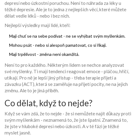
depresí nebo úzkostní poruchou. Není to náhrada za léky u
těžké depresie. Ale je to jedna z nejlepších věcí, které můžete
dělat vedle léků - nebo i bez nich.
Nejlepší výsledky mají lidé, kteří:
Mají chuť se na sebe podívat - ne se vyhýbat svým myšlenkám.
Mohou psát - nebo si alespoň pamatovat, co si říkají.
Mají trpělivost - změna není okamžitá.
Není to pro každého. Některým lidem se nechce analyzovat
své myšlenky. Ti mají tendenci reagovat emoce - pláčou, hříčí,
utíkají. Pro ně je lepší jiný přístup - třeba terapie přijetí a
závazku (ACT), která se zaměřuje na přijetí pocity, ne na jejich
změnu. Ale to je jiná příběh.
Co dělat, když to nejde?
Když se vám zdá, že to nejde - že si nemůžete najít důkazy proti
svým myšlenkám - neznamená to, že jste špatní. Znamená to,
že jste v hluboké depresi nebo úzkosti. A v té fázi je těžké
myslet jasně.