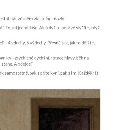
přestat být vězněm vlastního mozku.
á.“ To zní jednoduše. Ale když to poprvé slyšíte, když
i - 4 vdechy, 6 výdechy. Přesně tak, jak to děláte,
paniky - zrychlené dýchání, rotace hlavy, běh na
 stane. A odejde.“
ak samostatně, pak s přítelkyní, pak sám. Každýkrát,