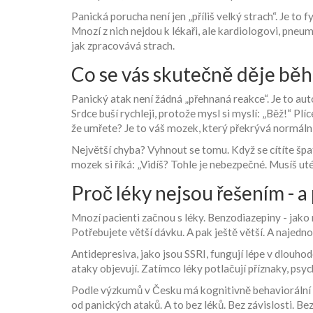
Panická porucha není jen „příliš velký strach“. Je to f
Mnozí z nich nejdou k lékaři, ale kardiologovi, pneum
jak zpracovává strach.
Co se vás skutečně děje bě
Panický atak není žádná „přehnaná reakce“. Je to aut
Srdce buší rychleji, protože mysl si myslí: „Běž!“ Plí
že umřete? Je to váš mozek, který překrývá normální t
Největší chyba? Vyhnout se tomu. Když se cítíte špat
mozek si říká: „Vidíš? Tohle je nebezpečné. Musíš utéc
Proč léky nejsou řešením - a
Mnozí pacienti začnou s léky. Benzodiazepiny - jako n
Potřebujete větší dávku. A pak ještě větší. A najedno
Antidepresiva, jako jsou SSRI, fungují lépe v dlouhod
ataky objevují. Zatímco léky potlačují příznaky, psych
Podle výzkumů v Česku má kognitivně behaviorální 
od panických ataků. A to bez léků. Bez závislosti. Be