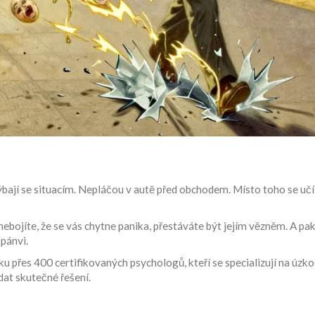
ají se situacím. Nepláčou v autě před obchodem. Místo toho se učí:
nebojíte, že se vás chytne panika, přestáváte být jejím vězněm. A p
 pánvi.
 přes 400 certifikovaných psychologů, kteří se specializují na úzkos
dat skutečné řešení.