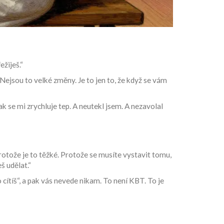
ežiješ.“
Nejsou to velké změny. Je to jen to, že když se vám
ak se mi zrychluje tep. A neutekl jsem. A nezavolal
 Protože je to těžké. Protože se musíte vystavit tomu,
š udělat.“
o cítíš“, a pak vás nevede nikam. To není KBT. To je