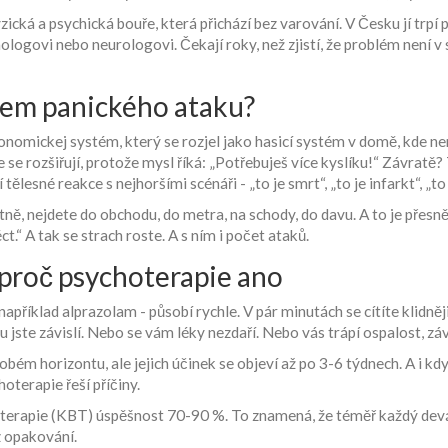
yzická a psychická bouře, která přichází bez varování. V Česku jí trpí 
ologovi nebo neurologovi. Čekají roky, než zjistí, že problém není v s
hem panického ataku?
onomickej systém, který se rozjel jako hasicí systém v domě, kde nen
ce se rozšiřují, protože mysl říká: „Potřebuješ více kyslíku!“ Závratě? 
ělesné reakce s nejhoršími scénáři - „to je smrt“, „to je infarkt“, „t
ně, nejdete do obchodu, do metra, na schody, do davu. A to je přesně 
t.“ A tak se strach roste. A s ním i počet ataků.
 proč psychoterapie ano
apříklad alprazolam - působí rychle. V pár minutách se cítíte klidněji
u jste závislí. Nebo se vám léky nezdaří. Nebo vás trápí ospalost, z
obém horizontu, ale jejich účinek se objeví až po 3-6 týdnech. A i kdy
oterapie řeší příčiny.
terapie (KBT) úspěšnost 70-90 %. To znamená, že téměř každý devá
z opakování.