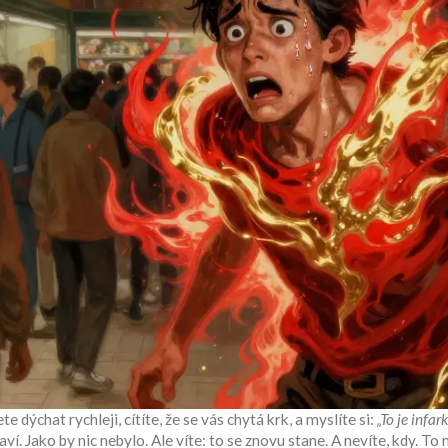
 dýchat rychleji, cítíte, že se vás chytá krk, a myslíte si:
„To je infar
ví. Jako by nic nebylo. Ale víte: to se znovu stane. A nevíte, kdy. To 