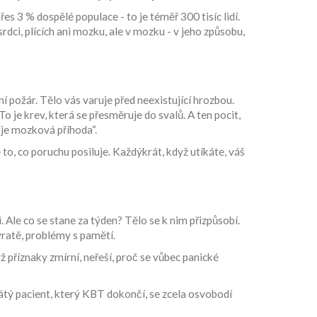
přes 3 % dospělé populace - to je téměř 300 tisíc lidí.
rdci, plících ani mozku, ale v mozku - v jeho způsobu,
í požár. Tělo vás varuje před neexistující hrozbou.
To je krev, která se přesměruje do svalů. A ten pocit,
o je mozková příhoda“.
to, co poruchu posiluje. Každýkrát, když utíkáte, váš
. Ale co se stane za týden? Tělo se k nim přizpůsobí.
ávratě, problémy s pamětí.
ž příznaky zmírní, neřeší, proč se vůbec panické
tý pacient, který KBT dokončí, se zcela osvobodí