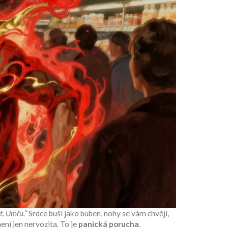
kt. Umřu.“
Srdce buší jako buben, nohy se vám chvějí,
není jen nervozita. To je
panická porucha
.