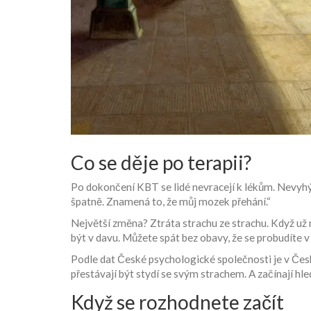
Co se děje po terapii?
Po dokončení KBT se lidé nevracejí k lékům. Nevyhýb
špatně. Znamená to, že můj mozek přehání.“
Největší změna? Ztráta strachu ze strachu. Když už 
být v davu. Můžete spát bez obavy, že se probudíte v
Podle dat České psychologické společnosti je v Česku
přestávají být stydí se svým strachem. A začínají hle
Když se rozhodnete začít