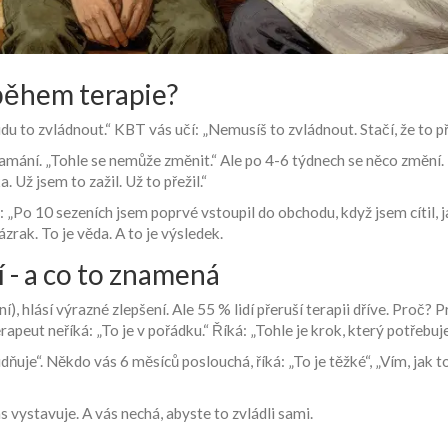
 během terapie?
u to zvládnout.“ KBT vás učí: „Nemusíš to zvládnout. Stačí, že to př
klamání. „Tohle se nemůže změnit.“ Ale po 4-6 týdnech se něco změní. 
a. Už jsem to zažil. Už to přežil.“
: „Po 10 sezeních jsem poprvé vstoupil do obchodu, když jsem cítil, j
zrak. To je věda. A to je výsledek.
 - a co to znamená
í), hlásí výrazné zlepšení. Ale 55 % lidí přeruší terapii dříve. Proč?
apeut neříká: „To je v pořádku.“ Říká: „Tohle je krok, který potřebuje
dňuje“. Někdo vás 6 měsíců poslouchá, říká: „To je těžké“, „Vím, jak t
s vystavuje. A vás nechá, abyste to zvládli sami.