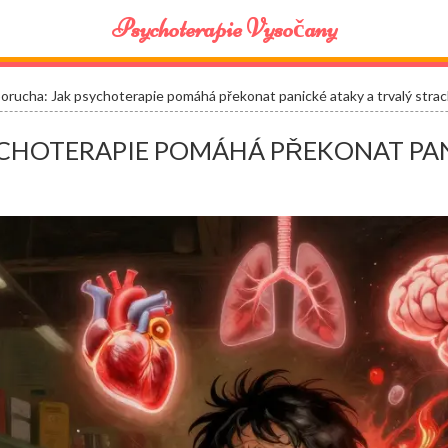
Psychoterapie Vysočany
orucha: Jak psychoterapie pomáhá překonat panické ataky a trvalý stra
YCHOTERAPIE POMÁHÁ PŘEKONAT PAN