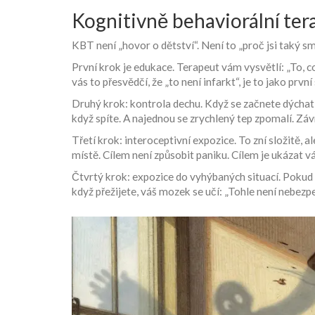
Kognitivně behaviorální tera
KBT není „hovor o dětství“. Není to „proč jsi taký s
První krok je edukace. Terapeut vám vysvětlí: „To, co 
vás to přesvědčí, že „to není infarkt“, je to jako prvn
Druhý krok: kontrola dechu. Když se začnete dýchat ry
když spíte. A najednou se zrychlený tep zpomalí. Závra
Třetí krok: interoceptivní expozice. To zní složitě, 
místě. Cílem není způsobit paniku. Cílem je ukázat vá
Čtvrtý krok: expozice do vyhýbaných situací. Pokud 
když přežijete, váš mozek se učí: „Tohle není nebez