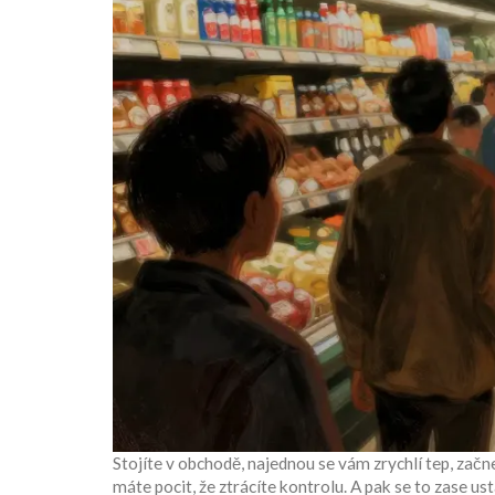
Stojíte v obchodě, najednou se vám zrychlí tep, začnete
máte pocit, že ztrácíte kontrolu. A pak se to zase usta