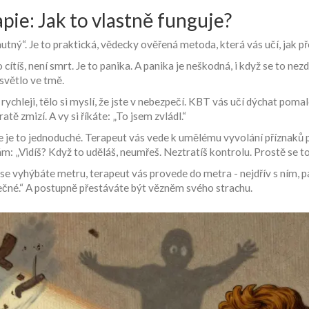
pie: Jak to vlastně funguje?
mutný“. Je to praktická, vědecky ověřená metoda, která vás učí, jak 
cítíš, není smrt. Je to panika. A panika je neškodná, i když se to nezd
í světlo ve tmě.
chleji, tělo si myslí, že jste v nebezpečí. KBT vás učí dýchat pomalej
tě zmizí. A vy si říkáte: „To jsem zvládl.“
ale je to jednoduché. Terapeut vás vede k umělému vyvolání příznaků 
m: „Vidíš? Když to uděláš, neumřeš. Neztratíš kontrolu. Prostě se to
se vyhýbáte metru, terapeut vás provede do metra - nejdřív s ním, p
pečné.“ A postupně přestáváte být vězněm svého strachu.