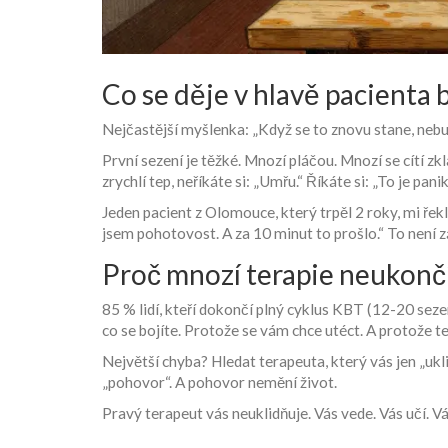
Co se děje v hlavě pacienta
Nejčastější myšlenka: „Když se to znovu stane, nebud
První sezení je těžké. Mnozí pláčou. Mnozí se cítí z
zrychlí tep, neříkáte si: „Umřu.“ Říkáte si: „To je panik
Jeden pacient z Olomouce, který trpěl 2 roky, mi řekl
jsem pohotovost. A za 10 minut to prošlo.“ To není zá
Proč mnozí terapie neukončí
85 % lidí, kteří dokončí plný cyklus KBT (12-20 sezen
co se bojíte. Protože se vám chce utéct. A protože ter
Největší chyba? Hledat terapeuta, který vás jen „ukli
„pohovor“. A pohovor nemění život.
Pravý terapeut vás neuklidňuje. Vás vede. Vás učí. Vá