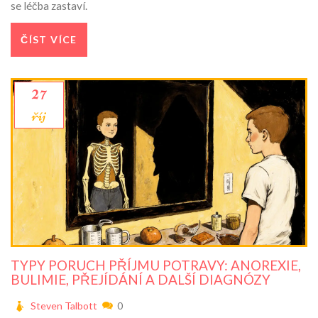
se léčba zastaví.
ČÍST VÍCE
27
říj
TYPY PORUCH PŘÍJMU POTRAVY: ANOREXIE,
BULIMIE, PŘEJÍDÁNÍ A DALŠÍ DIAGNÓZY
Steven Talbott
0