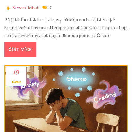
Steven Talbott
0
Přejídání není slabost, ale psychická porucha. Zjistěte, jak
kognitivně behaviorální terapie pomáhá překonat binge eating,
co říkají výzkumy a jak najít odbornou pomoc v Česku.
ČÍST VÍCE
19
úno