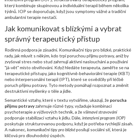
který kombinuje skupinovou a individuální terapii během několika
týdnů
. IOP se doporučuje, když jsou symptomy vážné a tradiční
ambulantní terapie nestačí.
Jak komunikovat s blízkými a vybrat
správný terapeutický přístup
Rodinná podpora je zásadní.
Komunikační tipy pro blízké
,
praktické
rady, jak mluvit s někým, kdo trpí poruchou příjmu potravy, aniž by
zvyšoval stres nebo stud
zahrnují aktivní naslouchání a používání
"já‑vět" místo obviňování. Když hledáte terapeuta, zaměřte se na
terapeutické přístupy
,
jako kognitivně‑behaviorální terapie (KBT)
nebo interpersonální terapii (IPT), které se osvědčily při léčbě
poruch příjmu potravy
. Tyto metody pomáhají rozpoznat a změnit
destruktivní myšlenky o těle a jídle.
Semantické vztahy, které v textu vytváříme, ukazují, že
porucha
příjmu potravy
zahrnuje různé typy, vyžaduje kombinaci
psychoterapie a výživových technik, a že
všímavé stravování
podporuje stabilizaci vztahu k jídlu. Dále,
intenzivní program (IOP)
poskytuje strukturovanou podporu, když je potřeba rychlejší zásah.
A nakonec,
komunikační tipy pro blízké
posilují sociální síť, která je
klíčová pro dlouhodobý úspěch.