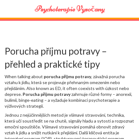
Psychoterapie Vysočany
Porucha příjmu potravy –
přehled a praktické tipy
When talking about
porucha příjmu potravy
,
závažná porucha
vztahu k jídlu, která se projevuje přehnaným omezením nebo
přejídáním
. Also known as
ED
, it often coexists with úzkost nebo
deprese.
Porucha příjmu potravy
zahrnuje různé formy – anorexii,
bulimii, binge‑eating – a vyžaduje kombinaci psychoterapie a
výživových strategií.
Jednou z nejúčinnějších metod je
všímavé stravování
,
technika,
která učí soustředit se na chutě, signály hladu a sytosti a rozpoznat
emoční spouštěče
. Všímavé stravování pomáhá obnovit zdravý
vztah k jídlu a snížit nutkání k přejídání. Další klíčová entita je
intenzivní program (IOP)
,
strukturovaný terapeutický program,