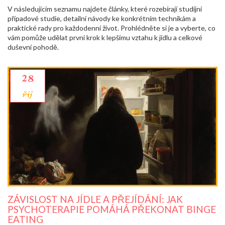
V následujícím seznamu najdete články, které rozebírají studijní
případové studie, detailní návody ke konkrétním technikám a
praktické rady pro každodenní život. Prohlédněte si je a vyberte, co
vám pomůže udělat první krok k lepšímu vztahu k jídlu a celkové
duševní pohodě.
28
říj
ZÁVISLOST NA JÍDLE A PŘEJÍDÁNÍ: JAK
PSYCHOTERAPIE POMÁHÁ PŘEKONAT BINGE
EATING