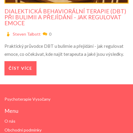
DIALEKTICKÁ BEHAVIORÁLNÍ TERAPIE (DBT)
PŘI BULIMII A PŘEJÍDÁNÍ - JAK REGULOVAT
EMOCE
Steven Talbott
0
Praktický průvodce DBT u bulimie a přejídání - jak regulovat
emoce, co očekávat, kde najít terapeuta a jaké jsou výsledky.
ČÍST VÍCE
Psychoterapie Vysočany
Menu
O nás
Obchodní podmínky