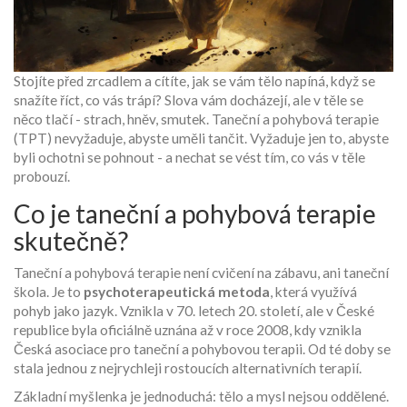
Stojíte před zrcadlem a cítíte, jak se vám tělo napíná, když se
snažíte říct, co vás trápí? Slova vám docházejí, ale v těle se
něco tlačí - strach, hněv, smutek. Taneční a pohybová terapie
(TPT) nevyžaduje, abyste uměli tančit. Vyžaduje jen to, abyste
byli ochotni se pohnout - a nechat se vést tím, co vás v těle
probouzí.
Co je taneční a pohybová terapie
skutečně?
Taneční a pohybová terapie není cvičení na zábavu, ani taneční
škola. Je to
psychoterapeutická metoda
, která využívá
pohyb jako jazyk. Vznikla v 70. letech 20. století, ale v České
republice byla oficiálně uznána až v roce 2008, kdy vznikla
Česká asociace pro taneční a pohybovou terapii. Od té doby se
stala jednou z nejrychleji rostoucích alternativních terapií.
Základní myšlenka je jednoduchá: tělo a mysl nejsou oddělené.