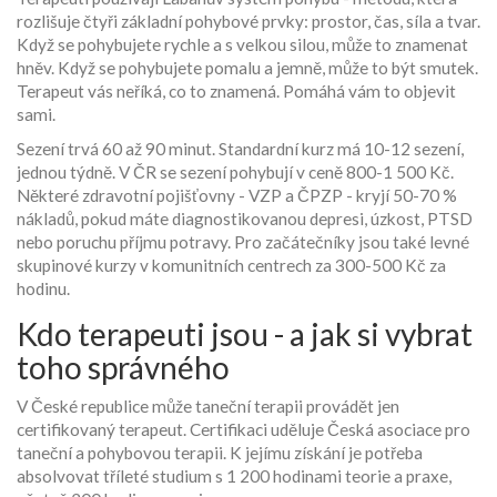
rozlišuje čtyři základní pohybové prvky: prostor, čas, síla a tvar.
Když se pohybujete rychle a s velkou silou, může to znamenat
hněv. Když se pohybujete pomalu a jemně, může to být smutek.
Terapeut vás neříká, co to znamená. Pomáhá vám to objevit
sami.
Sezení trvá 60 až 90 minut. Standardní kurz má 10-12 sezení,
jednou týdně. V ČR se sezení pohybují v ceně 800-1 500 Kč.
Některé zdravotní pojišťovny - VZP a ČPZP - kryjí 50-70 %
nákladů, pokud máte diagnostikovanou depresi, úzkost, PTSD
nebo poruchu příjmu potravy. Pro začátečníky jsou také levné
skupinové kurzy v komunitních centrech za 300-500 Kč za
hodinu.
Kdo terapeuti jsou - a jak si vybrat
toho správného
V České republice může taneční terapii provádět jen
certifikovaný terapeut. Certifikaci uděluje Česká asociace pro
taneční a pohybovou terapii. K jejímu získání je potřeba
absolvovat tříleté studium s 1 200 hodinami teorie a praxe,