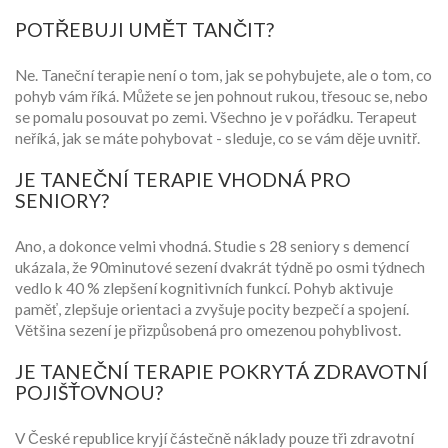
POTŘEBUJI UMĚT TANČIT?
Ne. Taneční terapie není o tom, jak se pohybujete, ale o tom, co
pohyb vám říká. Můžete se jen pohnout rukou, třesouc se, nebo
se pomalu posouvat po zemi. Všechno je v pořádku. Terapeut
neříká, jak se máte pohybovat - sleduje, co se vám děje uvnitř.
JE TANEČNÍ TERAPIE VHODNÁ PRO
SENIORY?
Ano, a dokonce velmi vhodná. Studie s 28 seniory s demencí
ukázala, že 90minutové sezení dvakrát týdně po osmi týdnech
vedlo k 40 % zlepšení kognitivních funkcí. Pohyb aktivuje
paměť, zlepšuje orientaci a zvyšuje pocity bezpečí a spojení.
Většina sezení je přizpůsobená pro omezenou pohyblivost.
JE TANEČNÍ TERAPIE POKRYTÁ ZDRAVOTNÍ
POJIŠŤOVNOU?
V České republice kryjí částečně náklady pouze tři zdravotní