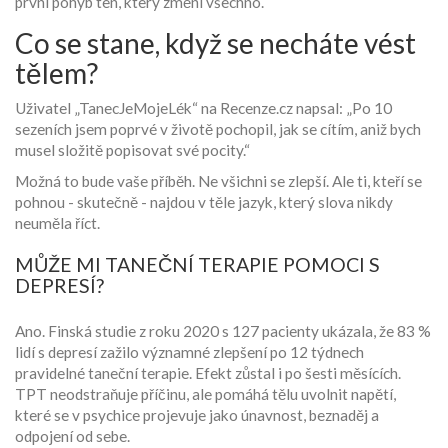
první pohyb ten, který změní všechno.
Co se stane, když se necháte vést
tělem?
Uživatel „TanecJeMojeLék“ na Recenze.cz napsal: „Po 10
sezeních jsem poprvé v životě pochopil, jak se cítím, aniž bych
musel složitě popisovat své pocity.“
Možná to bude vaše příběh. Ne všichni se zlepší. Ale ti, kteří se
pohnou - skutečně - najdou v těle jazyk, který slova nikdy
neuměla říct.
MŮŽE MI TANEČNÍ TERAPIE POMOCI S
DEPRESÍ?
Ano. Finská studie z roku 2020 s 127 pacienty ukázala, že 83 %
lidí s depresí zažilo významné zlepšení po 12 týdnech
pravidelné taneční terapie. Efekt zůstal i po šesti měsících.
TPT neodstraňuje příčinu, ale pomáhá tělu uvolnit napětí,
které se v psychice projevuje jako únavnost, beznaděj a
odpojení od sebe.