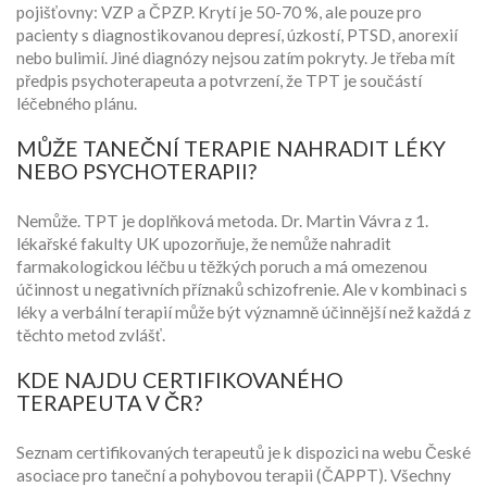
pojišťovny: VZP a ČPZP. Krytí je 50-70 %, ale pouze pro
pacienty s diagnostikovanou depresí, úzkostí, PTSD, anorexií
nebo bulimií. Jiné diagnózy nejsou zatím pokryty. Je třeba mít
předpis psychoterapeuta a potvrzení, že TPT je součástí
léčebného plánu.
MŮŽE TANEČNÍ TERAPIE NAHRADIT LÉKY
NEBO PSYCHOTERAPII?
Nemůže. TPT je doplňková metoda. Dr. Martin Vávra z 1.
lékařské fakulty UK upozorňuje, že nemůže nahradit
farmakologickou léčbu u těžkých poruch a má omezenou
účinnost u negativních příznaků schizofrenie. Ale v kombinaci s
léky a verbální terapií může být významně účinnější než každá z
těchto metod zvlášť.
KDE NAJDU CERTIFIKOVANÉHO
TERAPEUTA V ČR?
Seznam certifikovaných terapeutů je k dispozici na webu České
asociace pro taneční a pohybovou terapii (ČAPPT). Všechny