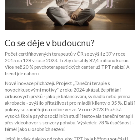
Co se děje v budoucnu?
Počet certifikovaných terapeutů v ČR se zvýšil z 37 v roce
2015 na 128 v roce 2023. Tržby dosáhly 82,4 milionu korun.
Více než 20 % psychoterapeutických center už TPT nabízí. A
trend jde nahoru.
Nové inovace přicházejí. Projekt „Taneční terapie s
novocirkusovými motivy“ z roku 2024 ukázal, že přidání
cirkusových prvků - jako je balancování, švihadlo nebo jemná
akrobacie - zvýšilo přitažlivost pro mladší klienty o 35 %. Další
pokusy se zaměřují na online verze. V roce 2023 Pražská
vysoká škola psychosociálních studií testovala taneční terapii
přes videohovor s senzory pohybu. Výsledek: 78 % úspěšnost -
téměř jako u osobních sezení.
Ještě je však daleko od toho, aby TPT byla běžnou součástí