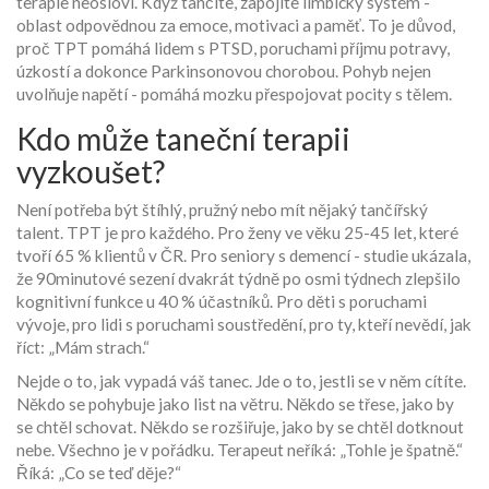
terapie neosloví. Když tančíte, zapojíte limbický systém -
oblast odpovědnou za emoce, motivaci a paměť. To je důvod,
proč TPT pomáhá lidem s PTSD, poruchami příjmu potravy,
úzkostí a dokonce Parkinsonovou chorobou. Pohyb nejen
uvolňuje napětí - pomáhá mozku přespojovat pocity s tělem.
Kdo může taneční terapii
vyzkoušet?
Není potřeba být štíhlý, pružný nebo mít nějaký tančířský
talent. TPT je pro každého. Pro ženy ve věku 25-45 let, které
tvoří 65 % klientů v ČR. Pro seniory s demencí - studie ukázala,
že 90minutové sezení dvakrát týdně po osmi týdnech zlepšilo
kognitivní funkce u 40 % účastníků. Pro děti s poruchami
vývoje, pro lidi s poruchami soustředění, pro ty, kteří nevědí, jak
říct: „Mám strach.“
Nejde o to, jak vypadá váš tanec. Jde o to, jestli se v něm cítíte.
Někdo se pohybuje jako list na větru. Někdo se třese, jako by
se chtěl schovat. Někdo se rozšiřuje, jako by se chtěl dotknout
nebe. Všechno je v pořádku. Terapeut neříká: „Tohle je špatně.“
Říká: „Co se teď děje?“