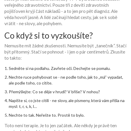
veřejného zdravotnictví. Pouze tři z devíti zdravotních
pojišťoven kryjí část nákladů - a to jen pro pět diagnóz. Ale
věda hovoří jasně. A lidé začínají hledat cesty, jak se k sobě
vrátit - ne slovy, ale pohybem.
Co když si to vyzkoušíte?
Nemusíte mít žádné zkušenosti. Nemusíte být „tanečník“. Stačí
být přítomný. Stačí se pohnout - i jen o pár centimetrů. Zkusíte
to takto:
Sedněte si na podlahu. Zavřete oči. Dechejte se pomalu.
Nechte ruce pohybovat se - ne podle toho, jak to „má“ vypadat,
ale podle toho, co cítíte.
Přemýšlejte: Co se děje v hrudi? V břiše? V nohou?
Napište si, co jste cítili - ne slovy, ale písmeny, která vám přišla na
mysl: t, r, s, k, l…
Nechte to tak. Neřešte to. Prostě to bylo.
Toto není terapie. Je to jen začátek. Ale někdy je právě ten