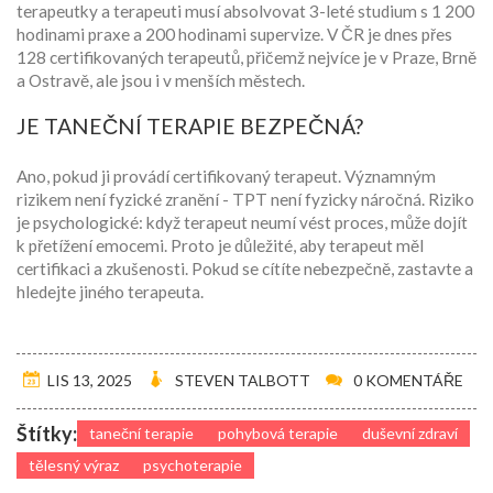
terapeutky a terapeuti musí absolvovat 3-leté studium s 1 200
hodinami praxe a 200 hodinami supervize. V ČR je dnes přes
128 certifikovaných terapeutů, přičemž nejvíce je v Praze, Brně
a Ostravě, ale jsou i v menších městech.
JE TANEČNÍ TERAPIE BEZPEČNÁ?
Ano, pokud ji provádí certifikovaný terapeut. Významným
rizikem není fyzické zranění - TPT není fyzicky náročná. Riziko
je psychologické: když terapeut neumí vést proces, může dojít
k přetížení emocemi. Proto je důležité, aby terapeut měl
certifikaci a zkušenosti. Pokud se cítíte nebezpečně, zastavte a
hledejte jiného terapeuta.
LIS 13, 2025
STEVEN TALBOTT
0 KOMENTÁŘE
Štítky:
taneční terapie
pohybová terapie
duševní zdraví
tělesný výraz
psychoterapie