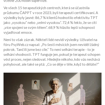
včetně 200 hodin supervize.
Ve všech 15 terapeutických centrech, která se účastnila
průzkumu ČAPPT v roce 2023, byli terapeuti certifikovaní. A
výsledky byly jasné: 86,7 % klientů hodnotilo efektivitu TPT
jako „vysokou“ nebo „velmi vysokou“. 72,4 % řeklo, že se cítí
„více spojení se svým tělem“. 68,9 % hlásilo lepší schopnost
vyjadřovat emoce.
Není to však zázrak. Někteří lidé nevidí výsledky. Uživatel na
fóru PsyWeb.cz napsal: „Po šesti měsících jsem neviděl žádný
pokrok. Tančili jsme bez cíle.“ To není selhání terapie - to je
selhání vhodnosti. TPT funguje jen, pokud je terapeut schopen
vést proces, nejen sledovat. Hledejte někoho, kdo vás nechává
pohybovat, ale také se ptá: „Co se děje v těle, když to děláte?“