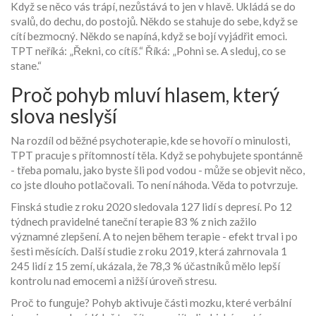
Když se něco vás trápí, nezůstává to jen v hlavě. Ukládá se do
svalů, do dechu, do postojů. Někdo se stahuje do sebe, když se
cítí bezmocný. Někdo se napíná, když se bojí vyjádřit emoci.
TPT neříká: „Řekni, co cítíš.“ Říká: „Pohni se. A sleduj, co se
stane.“
Proč pohyb mluví hlasem, který
slova neslyší
Na rozdíl od běžné psychoterapie, kde se hovoří o minulosti,
TPT pracuje s přítomností těla. Když se pohybujete spontánně
- třeba pomalu, jako byste šli pod vodou - může se objevit něco,
co jste dlouho potlačovali. To není náhoda. Věda to potvrzuje.
Finská studie z roku 2020 sledovala 127 lidí s depresí. Po 12
týdnech pravidelné taneční terapie 83 % z nich zažilo
významné zlepšení. A to nejen během terapie - efekt trval i po
šesti měsících. Další studie z roku 2019, která zahrnovala 1
245 lidí z 15 zemí, ukázala, že 78,3 % účastníků mělo lepší
kontrolu nad emocemi a nižší úroveň stresu.
Proč to funguje? Pohyb aktivuje části mozku, které verbální