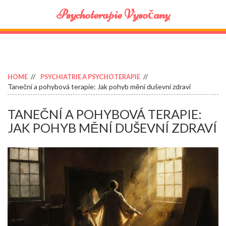
Psychoterapie Vysočany
HOME
PSYCHIATRIE A PSYCHOTERAPIE
Taneční a pohybová terapie: Jak pohyb mění duševní zdraví
TANEČNÍ A POHYBOVÁ TERAPIE:
JAK POHYB MĚNÍ DUŠEVNÍ ZDRAVÍ