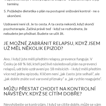
termíny.
Požádejte dietetika o plán na postupné snižování kontrol - ne o
ukončení.
Uzdravení není cíl. Je to cesta. A ta cesta nekončí, když skončí
psychoterapie. Začíná právě teď - když se rozhodnete, že
nebudete jen přežívat. Budete se učit žít.
JE MOŽNÉ ZABRÁNIT RELAPSU, KDYŽ JSEM
UŽ MĚL NĚKOLIK EPIZOD?
Ano. I když jste měli předtím relapsy, prevence funguje. V
Česku je 68 % lidí, kteří pečlivě následovali plán na prevenci
relapsů, udrželo uzdravení po 18 měsících - i když měli předtím
více než jednu epizodu. Klíčem není „jak často jste selhali“, ale
„jak dobře znáte své varovné příznaky“ a „jak rychle reagujete“.
MŮŽU PŘESTAT CHODIT NA KONTROLNÍ
NÁVŠTĚVY, KDYŽ SE CÍTÍM DOBŘE?
Nevyhýbejte se kontrolám. I když se cítíte dobře, může se vám