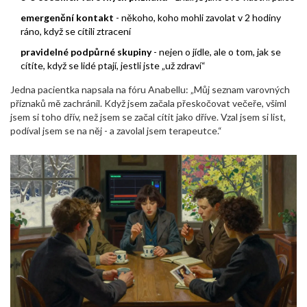
emergenční kontakt
- někoho, koho mohli zavolat v 2 hodiny
ráno, když se cítili ztracení
pravidelné podpůrné skupiny
- nejen o jídle, ale o tom, jak se
cítíte, když se lidé ptají, jestli jste „už zdraví“
Jedna pacientka napsala na fóru Anabellu: „Můj seznam varovných
příznaků mě zachránil. Když jsem začala přeskočovat večeře, všiml
jsem si toho dřív, než jsem se začal cítit jako dříve. Vzal jsem si list,
podíval jsem se na něj - a zavolal jsem terapeutce.“