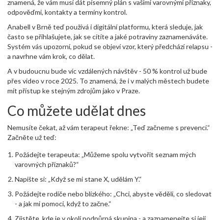
znamená, že vám musí dát písemný plán s vašimi varovnými příznaky,
odpověďmi, kontakty a termíny kontrol.
Anabell v Brně teď používá i digitální platformu, která sleduje, jak
často se přihlašujete, jak se cítíte a jaké potraviny zaznamenáváte.
Systém vás upozorní, pokud se objeví vzor, který předchází relapsu -
a navrhne vám krok, co dělat.
A v budoucnu bude víc vzdálených návštěv - 50 % kontrol už bude
přes video v roce 2025. To znamená, že i v malých městech budete
mít přístup ke stejným zdrojům jako v Praze.
Co můžete udělat dnes
Nemusíte čekat, až vám terapeut řekne: „Teď začneme s prevencí.“
Začněte už teď:
Požádejte terapeuta: „Můžeme spolu vytvořit seznam mých
varovných příznaků?“
Napište si: „Když se mi stane X, udělám Y.“
Požádejte rodiče nebo blízkého: „Chci, abyste věděli, co sledovat
- a jak mi pomoci, když to začne.“
Zjistěte, kde je v okolí podpůrná skupina - a zaznamenejte si její