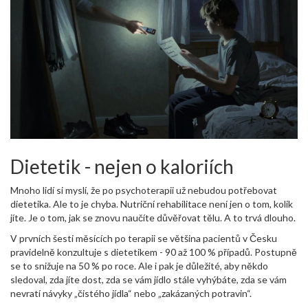
Dietetik - nejen o kaloriích
Mnoho lidí si myslí, že po psychoterapii už nebudou potřebovat
dietetika. Ale to je chyba. Nutriční rehabilitace není jen o tom, kolik
jíte. Je o tom, jak se znovu naučíte důvěřovat tělu. A to trvá dlouho.
V prvních šesti měsících po terapii se většina pacientů v Česku
pravidelně konzultuje s dietetikem - 90 až 100 % případů. Postupně
se to snižuje na 50 % po roce. Ale i pak je důležité, aby někdo
sledoval, zda jíte dost, zda se vám jídlo stále vyhýbáte, zda se vám
nevratí návyky „čistého jídla“ nebo „zakázaných potravin“.