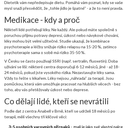
Dietetik vám nepředepisuje dietu. Pomáhá vám poznat, kdy se vaše
mysl snaží přesvědčit, že „tohle jídlo je špatné“ - a že to není pravda.
Medikace - kdy a proč
Někteří lidé potřebují léky. Ne každý. Ale pokud máte společně s
poruchou příjmu potravy depresi, úzkost nebo návykové chování,
léky mohou být velmi užitečné. Studie ukazují, že kombinace
psychoterapie a léčby snižuje riziko relapsu na 15-20 %, zatímco
psychoterapie sama o sobě má riziko 35-50 %.
V Česku se často používají SSRI (např. sertralin, fluoxetin). Doba
užívání se liší: některé centra doporučují 6-12 měsíců, jiné - až 18-
24 měsíců, pokud jste vysokého rizika. Nezastavujte léky sama.
Vždy to řešte s lékařem. Léky nejsou „náhrada“ za terapii. Jsou
pomůckou, která vám umožňuje pracovat na hlubších věcech - bez
toho, aby vás přetěžovaly úzkost nebo deprese.
Co dělají lidé, kteří se nevrátili
Podle dat z centra Anabell v Brně, kteří se udrželi 18 měsíců po
terapii, měli všechny tři klíčové věci:
3-5 osobních varovných příznaků
- znali je jako své vlastní palce