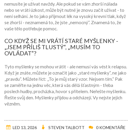
nemusíte je užívat navždy. Ale pokud se vám zhorší nálada
nebo se vrátí úzkost, může být nutné je znovu začít užívat - to
není selhání. Je to jako přijmout lék na vysoký krevní tlak, když
se zhorší - neznamená to, že jste „nemocný“. Znamená to, že
vaše tělo potřebuje pomoc.
CO KDYŽ SE MI VRÁTÍ STARÉ MYŠLENKY -
„JSEM PŘÍLIŠ TLUSTÝ“, „MUSÍM TO
OVLÁDAT“?
Tyto myšlenky se mohou vrátit - ale nemusí vás vést k relapsu.
Když je znáte, můžete je označit jako „staré myšlenky“, ne jako
„pravdu“. Můžete říct: „To je můj starý vzor. Nejsem tím.“ Pak
se zaměřte na jednu věc, která vás dělá šťastným - třeba
poslech hudby, procházka, hovor s přítelem. Neřešte myšlenku.
Řešte svůj den. Myšlenky přijdou a odcházejí. Vy nejste jejich
vězněm.
LED 13, 2026
STEVEN TALBOTT
0 KOMENTÁŘE