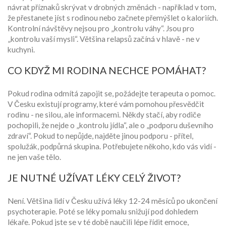
návrat příznaků skrývat v drobných změnách - například v tom,
že přestanete jíst s rodinou nebo začnete přemýšlet o kaloriích.
Kontrolní návštěvy nejsou pro „kontrolu váhy“. Jsou pro
„kontrolu vaší mysli“. Většina relapsů začíná v hlavě - ne v
kuchyni.
CO KDYŽ MI RODINA NECHCE POMÁHAT?
Pokud rodina odmítá zapojit se, požádejte terapeuta o pomoc.
V Česku existují programy, které vám pomohou přesvědčit
rodinu - ne silou, ale informacemi. Někdy stačí, aby rodiče
pochopili, že nejde o „kontrolu jídla“, ale o „podporu duševního
zdraví“. Pokud to nepůjde, najděte jinou podporu - přítel,
spolužák, podpůrná skupina. Potřebujete někoho, kdo vás vidí -
ne jen vaše tělo.
JE NUTNÉ UŽÍVAT LÉKY CELÝ ŽIVOT?
Není. Většina lidí v Česku užívá léky 12-24 měsíců po ukončení
psychoterapie. Poté se léky pomalu snižují pod dohledem
lékaře. Pokud jste se v té době naučili lépe řídit emoce,