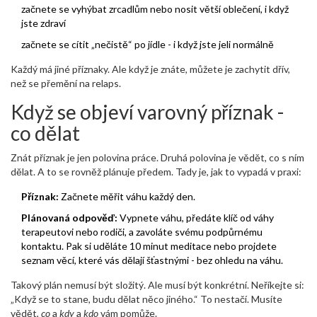
začnete se vyhýbat zrcadlům nebo nosit větší oblečení, i když
jste zdraví
začnete se cítit „nečistě“ po jídle - i když jste jeli normálně
Každý má jiné příznaky. Ale když je znáte, můžete je zachytit dřív,
než se přemění na relaps.
Když se objeví varovný příznak -
co dělat
Znát příznak je jen polovina práce. Druhá polovina je vědět, co s ním
dělat. A to se rovněž plánuje předem. Tady je, jak to vypadá v praxi:
Příznak:
Začnete měřit váhu každý den.
Plánovaná odpověď:
Vypnete váhu, předáte klíč od váhy
terapeutovi nebo rodiči, a zavoláte svému podpůrnému
kontaktu. Pak si uděláte 10 minut meditace nebo projdete
seznam věcí, které vás dělají šťastnými - bez ohledu na váhu.
Takový plán nemusí být složitý. Ale musí být konkrétní. Neříkejte si:
„Když se to stane, budu dělat něco jiného.“ To nestačí. Musíte
vědět,
co
a
kdy
a
kdo
vám pomůže.