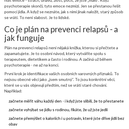
řídit emoce - strach, únavu, zlost, pocit, že jste „málo“. Když
psychoterapie skončí, tyto emoce nezmizí. Jen se přestanou řešit
pomocí jídla. A když se neznáte, jak s nimi jinak naložit, starý způsob
se vrátí. To není slabost. Je to lidské.
Co je plán na prevenci relapsů - a
jak funguje
Plán na prevenci relapsů není nějaká knížka, kterou si přečtete a
zapamatujete. Je to osobní návod, který vytváříte spolu s
terapeutem, dietetikem a často i rodinou. A začíná už během
psychoterapie - ne až na konci.
První krok je identifikace vašich osobních varovných příznaků. To
nejsou obecné věci jako „jsem smutný“. To jsou konkrétní věci,
které se u vás objevují předtím, než se vrátí staré chování.
Například:
začnete měřit váhu každý den - i když jste slíbili, že to přestanete
začnete vyhýbat se jídlu s rodinou, říkáte, že už jste jedli
začnete přemýšlet o kaloriích i u potravin, které jste dříve jídli bez
obav