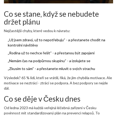
Co se stane, když se nebudete
držet plánu
Nejčastější chyby, které vedou k návratu:
„Už jsem zdravý, už to nepotřebuju“ - a přestanete chodit na
kontrolní návštěvy
„Rodina už to nechce řešit“ - a přestanou být zapojení
„Nemám čas na podpůrnou skupinu“ - a izolujete se
„Zkusím to sám“ - a přestanete mluvit o svých strachu
Výsledek? 65 % lidí, kteří se vrátili, říká, že jim chyběla motivace. Ale
motivace se neztrácí - ztrácí se podpora. A bez podpory se nejde
dál.
Co se děje v Česku dnes
Od ledna 2023 má každá veřejná léčebná zařízení v Česku
povinnost mít standardizovaný plán na prevenci relapsů. To