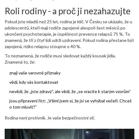
Roli rodiny - a proč ji nezahazujte
Pokud jste mladší než 25 let, rodina je klíč. V Česku se ukázalo, že u
adolescentů, kteří mají rodiče zapojené alespoň šest měsíců po
ukončení psychoterapie, je úspěšnost prevence relapsů 75 %. To
znamená, že tři z čtyř lidí udrží uzdravení. Pokud rodina přestane být
zapojená, riziko relapsu stoupne o 40 %.
To neznamená, že rodiče musí sledovat každý kousek jídla.
Znamená to, že:
znají vaše varovné příznaky
vědí, kdy vás kontaktovat
nevědí, že „jste zdravý“, ale vědí, že „se vracíte k starým vzorům“
jsou připraveni říct: „Všiml jsem si, že jsi se vyhýbal večeři. Chceš
o tom mluvit?“
Rodina není protivník. Je vaše bezpečnostní síť.