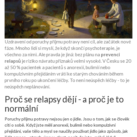
Uzdravení od poruchy příjmu potravy není cíl, ale začátek nové
fáze. Mnoho lidí si myslí, že když skončí psychoterapie, je
všechno za nimi. Ale pravda je jiná: bez plánu na
prevenci
relapsů
je riziko návratu příznaků velmi vysoké. V Česku se 20
až 50 % pacientek a pacientů s anorexií, bulimií nebo
kompulzivním přejídáním vrátí ke starým chováním během
prvního roku po ukončení léčby. To není neúspěch léčby - to je
neúspěch neplánování.
Proč se relapsy dějí - a proč je to
normální
Poruchy příjmu potravy nejsou jen o jídle. Jsou o tom, jak se člověk
cítí o sobě. Když jste měli anorexii, bulimii nebo kompulzivní
přejídání, vaše tělo a mysl se naučily používat jídlo jako způsob, jak