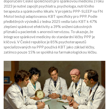
doporučení České společnosti pro spánkovou medicínu z roku
2023 je nutné zapojit psychiatra, psychologa, nutričního
terapeuta a spánkového lékaře. V projektu PPP-SLEEP na FN
Motol testují adaptovanou KBT specificky pro PPP. Podle
předběžných výsledků z ledna 2025 vedla tato KBT k 47%
zlepšení spánkové efektivity a 39% snížení úzkostných
příznaků u pacientek s anorexií nervózou. To ukazuje, že
integrace spánkové medicíny do standardní léčby PPP je
klíčová. V České republice je 85% psychoterapeutů
specializovaných na PPP používá KBT jako základ léčby,
zatímco pouze 15% se spoléhá na farmakologickou léčbu.