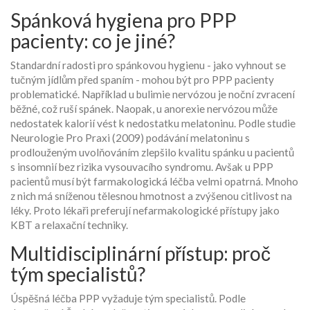
Spánková hygiena pro PPP
pacienty: co je jiné?
Standardní radosti pro
spánkovou hygienu
- jako vyhnout se
tučným jídlům před spaním - mohou být pro PPP pacienty
problematické. Například u bulimie nervózou je noční zvracení
běžné, což ruší spánek. Naopak, u anorexie nervózou může
nedostatek kalorií vést k nedostatku melatoninu. Podle studie
Neurologie Pro Praxi
(2009) podávání
melatoninu
s
prodlouženým uvolňováním zlepšilo kvalitu spánku u pacientů
s insomnií bez rizika vysouvacího syndromu. Avšak u PPP
pacientů musí být farmakologická léčba velmi opatrná. Mnoho
z nich má sníženou tělesnou hmotnost a zvýšenou citlivost na
léky. Proto lékaři preferují nefarmakologické přístupy jako
KBT a relaxační techniky.
Multidisciplinární přístup: proč
tým specialistů?
Úspěšná léčba PPP vyžaduje tým specialistů. Podle