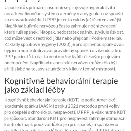
U pacientů s primární insomnií se projevuje hyperaktivita
noradrenalinového systému a změny v amygdale, což spouští
stresovou kaskádu. U PPP je tento cyklus ještě intenzivnější.
Například bulimie nervózou často zahrnuje noční zvracení,
které ruší spánek. Naopak, nedostatek spánku zvyšuje úzkost,
což může vést k restrikci jídla nebo přejídání. Podle materiálu
Základy spánkové hygieny (2023) je pro správnou spánkovou
hygienu nutné dodržovat pravidelný spánek i o víkendu, ale u
PPP pacientů to často není možné kvůli tělesným projevům
onemocnění. Například u anorexie nervózou může tělo být
příliš slabé na to, aby se udrželo v klidu v temné místnosti.
Kognitivně behaviorální terapie
jako základ léčby
Kognitivně behaviorální terapie (KBT)
je podle Americké
akademie spánku (AASM) z roku 2021 metodou první volby
pro dospělé s chronickou nespavostí. U PPP je však nutné KBT
přizpůsobit. Standardní KBT pro nespavost zahrnuje stimulační
kontrolu (např. používat lůžko jen pro spánek) a spánkovou
restrikci (omezit čas na lůžku). Ale u pacientů s PPP, kteří mají