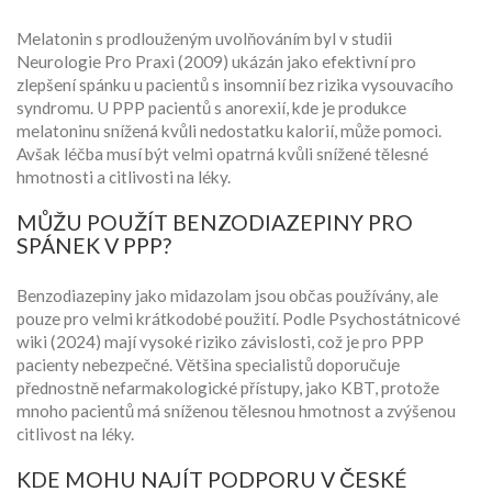
Melatonin s prodlouženým uvolňováním byl v studii
Neurologie Pro Praxi (2009) ukázán jako efektivní pro
zlepšení spánku u pacientů s insomnií bez rizika vysouvacího
syndromu. U PPP pacientů s anorexií, kde je produkce
melatoninu snížená kvůli nedostatku kalorií, může pomoci.
Avšak léčba musí být velmi opatrná kvůli snížené tělesné
hmotnosti a citlivosti na léky.
MŮŽU POUŽÍT BENZODIAZEPINY PRO
SPÁNEK V PPP?
Benzodiazepiny jako midazolam jsou občas používány, ale
pouze pro velmi krátkodobé použití. Podle Psychostátnicové
wiki (2024) mají vysoké riziko závislosti, což je pro PPP
pacienty nebezpečné. Většina specialistů doporučuje
přednostně nefarmakologické přístupy, jako KBT, protože
mnoho pacientů má sníženou tělesnou hmotnost a zvýšenou
citlivost na léky.
KDE MOHU NAJÍT PODPORU V ČESKÉ