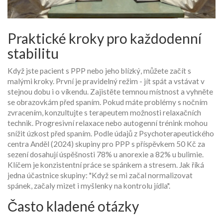
Praktické kroky pro každodenní
stabilitu
Když jste pacient s PPP nebo jeho blízký, můžete začít s
malými kroky. První je pravidelný režim - jít spát a vstávat v
stejnou dobu i o víkendu. Zajistěte temnou místnost a vyhněte
se obrazovkám před spaním. Pokud máte problémy s nočním
zvracením, konzultujte s terapeutem možnosti relaxačních
technik. Progresivní relaxace nebo autogenní trénink mohou
snížit úzkost před spaním. Podle údajů z
Psychoterapeutického
centra Anděl
(2024) skupiny pro PPP s příspěvkem 50 Kč za
sezení dosahují úspěšnosti 78% u anorexie a 82% u bulimie.
Klíčem je konzistentní práce se spánkem a stresem. Jak říká
jedna účastnice skupiny: "Když se mi začal normalizovat
spánek, začaly mizet i myšlenky na kontrolu jídla".
Často kladené otázky