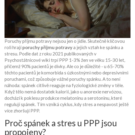
Poruchy příjmu potravy
nejsou jen o jídle. Skutečně klíčovou
roli hrají
poruchy příjmu potravy
a jejich vztah ke spánku a
stresu. Podle dat z roku 2021 publikovaných v
Psychostátnicové wiki trpí PPP 1-3% žen ve věku 15-30 let,
přičemž 90% pacientů je dívky. Ale co je důležité - u 65-70%
těchto pacientů je komorbida s úzkostnými nebo depresivními
poruchami, což způsobuje vážné poruchy spánku. A to není
náhoda: spánek citlivě reaguje na fyziologické změny v těle.
Když tělo nemá dostatek kalorií, jako u anorexie nervózou,
dochází k poklesu produkce melatoninu a serotoninu, které
regulují spánek. Tím vzniká cyklus, kdy stres a nespavost ještě
více zhoršují PPP.
Proč spánek a stres u PPP jsou
propojeny?