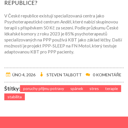
REPUBLICE?
V České republice existují specializovaná centra jako
Psychoterapeutické centrum Anděl, které nabízí skupinovou
terapii s příspěvkem 50 Kč za sezení. Podle průzkumu České
lékařské komory z roku 2023 je 85% psychoterapeutů
specializovaných na PPP používá KBT jako základ léčby. Další
možností je projekt PPP-SLEEP na FN Motol, který testuje
adaptovanou KBT pro PPP pacienty.
ÚNO 4, 2026
STEVEN TALBOTT
0 KOMENTÁŘE
Štítky:
poruchy příjmu potravy
spánek
stres
terapie
stabilita