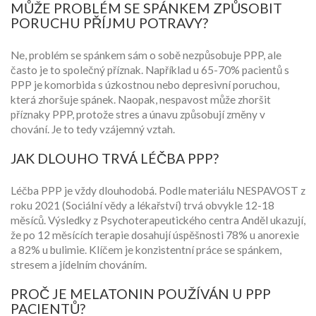
MŮŽE PROBLÉM SE SPÁNKEM ZPŮSOBIT
PORUCHU PŘÍJMU POTRAVY?
Ne, problém se spánkem sám o sobě nezpůsobuje PPP, ale
často je to společný příznak. Například u 65-70% pacientů s
PPP je komorbida s úzkostnou nebo depresivní poruchou,
která zhoršuje spánek. Naopak, nespavost může zhoršit
příznaky PPP, protože stres a únavu způsobují změny v
chování. Je to tedy vzájemný vztah.
JAK DLOUHO TRVÁ LÉČBA PPP?
Léčba PPP je vždy dlouhodobá. Podle materiálu NESPAVOST z
roku 2021 (Sociální vědy a lékařství) trvá obvykle 12-18
měsíců. Výsledky z Psychoterapeutického centra Anděl ukazují,
že po 12 měsících terapie dosahují úspěšnosti 78% u anorexie
a 82% u bulimie. Klíčem je konzistentní práce se spánkem,
stresem a jídelním chováním.
PROČ JE MELATONIN POUŽÍVÁN U PPP
PACIENTŮ?