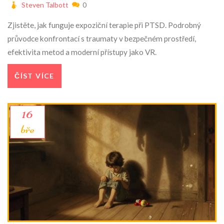
Steven Talbott
0
Zjistěte, jak funguje expoziční terapie při PTSD. Podrobný
průvodce konfrontací s traumaty v bezpečném prostředí,
efektivita metod a moderní přístupy jako VR.
ČÍST VÍCE
16
bře