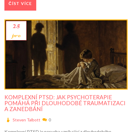
ČÍST VÍCE
25
pro
KOMPLEXNÍ PTSD: JAK PSYCHOTERAPIE
POMÁHÁ PŘI DLOUHODOBÉ TRAUMATIZACI
A ZANEDBÁNÍ
Steven Talbott
0
Komplexní PTSD je porucha vznikající z dlouhodobého