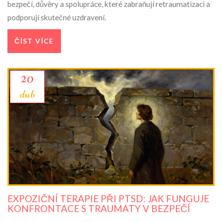
bezpečí, důvěry a spolupráce, které zabraňují retraumatizaci a
podporují skutečné uzdravení.
ČÍST VÍCE
20
dub
EXPOZIČNÍ TERAPIE PŘI PTSD: JAK FUNGUJE
KONFRONTACE S TRAUMATY V BEZPEČÍ