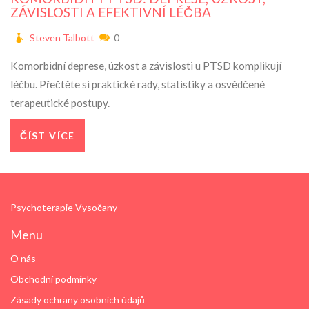
ZÁVISLOSTI A EFEKTIVNÍ LÉČBA
Steven Talbott
0
Komorbidní deprese, úzkost a závislosti u PTSD komplikují
léčbu. Přečtěte si praktické rady, statistiky a osvědčené
terapeutické postupy.
ČÍST VÍCE
Psychoterapie Vysočany
Menu
O nás
Obchodní podmínky
Zásady ochrany osobních údajů