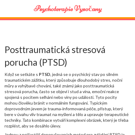
Psychoterapie Vysočany
Posttraumatická stresová
porucha (PTSD)
Když se setkáte s
PTSD
,
jedná se o psychický stav po silném
traumatickém zážitku, který způsobuje dlouhodobý stres, noční
můry a vyhýbavé chování
, také známý jako posttraumatická
stresová porucha,
často se objeví i
stud a vina
,
emoční reakce
spojená s pocitem selhání nebo viny po události
. Tyto pocity
mohou člověku bránit v normálním fungování. Typickým
doprovodným jevem je
trauma‑informovaná péče
,
přístup, který
bere v úvahu vliv traumat na myšlení a tělo a upravuje terapeutické
techniky
. Tato kombinace vytváří komplexní obrázek, který je třeba
rozplést, aby se dosáhlo úlevy.
Jednou z nejčastěji doporučovaných metod pro zvládání PTSD je