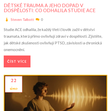
DĚTSKÉ TRAUMA A JEHO DOPAD V
DOSPĚLOSTI: CO ODHALILA STUDIE ACE
Steven Talbott
0
Studie ACE odhalila, že každý třetí člověk zažil v dětství
traumata, která přímo ovlivňují zdraví v dospělosti. Zjistěte,
jak dětské zkušenosti ovlivňují PTSD, závislosti a chronická
onemocnění.
ČÍST VÍCE
22
úno