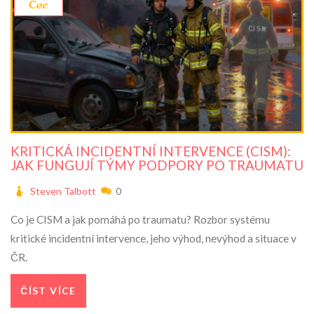
čec
KRITICKÁ INCIDENTNÍ INTERVENCE (CISM):
JAK FUNGUJÍ TÝMY PODPORY PO TRAUMATU
Steven Talbott
0
Co je CISM a jak pomáhá po traumatu? Rozbor systému
kritické incidentní intervence, jeho výhod, nevýhod a situace v
ČR.
ČÍST VÍCE