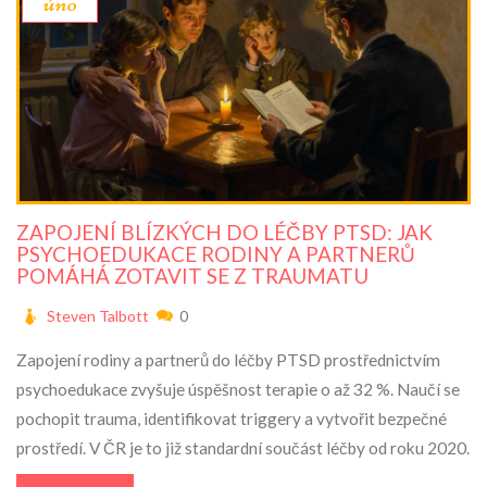
úno
ZAPOJENÍ BLÍZKÝCH DO LÉČBY PTSD: JAK
PSYCHOEDUKACE RODINY A PARTNERŮ
POMÁHÁ ZOTAVIT SE Z TRAUMATU
Steven Talbott
0
Zapojení rodiny a partnerů do léčby PTSD prostřednictvím
psychoedukace zvyšuje úspěšnost terapie o až 32 %. Naučí se
pochopit trauma, identifikovat triggery a vytvořit bezpečné
prostředí. V ČR je to již standardní součást léčby od roku 2020.