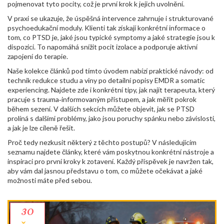
pojmenovat tyto pocity, což je první krok k jejich uvolnění.
V praxi se ukazuje, že úspěšná intervence zahrnuje i strukturované
psychoedukační moduly. Klienti tak získají konkrétní informace o
tom, co PTSD je, jaké jsou typické symptomy a jaké strategie jsou k
dispozici. To napomáhá snížit pocit izolace a podporuje aktivní
zapojení do terapie.
Naše kolekce článků pod tímto úvodem nabízí praktické návody: od
technik redukce studu a viny po detailní popisy EMDR a somatic
experiencing. Najdete zde i konkrétní tipy, jak najít terapeuta, který
pracuje s trauma‑informovaným přístupem, a jak měřit pokrok
během sezení. V dalších sekcích můžete objevit, jak se PTSD
prolíná s dalšími problémy, jako jsou poruchy spánku nebo závislosti,
a jak je lze cíleně řešit.
Proč tedy nezkusit některý z těchto postupů? V následujícím
seznamu najdete články, které vám poskytnou konkrétní nástroje a
inspiraci pro první kroky k zotavení. Každý příspěvek je navržen tak,
aby vám dal jasnou představu o tom, co můžete očekávat a jaké
možnosti máte před sebou.
30