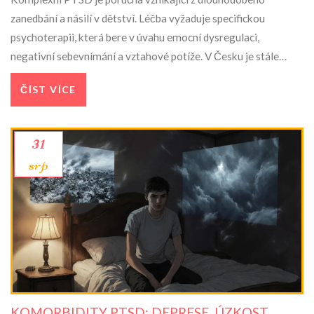
zanedbání a násilí v dětství. Léčba vyžaduje specifickou
psychoterapii, která bere v úvahu emocní dysregulaci,
negativní sebevnímání a vztahové potíže. V Česku je stále
málo terapeutů s příslušným vzděláním.
ČÍST VÍCE
31
srp
KOMORBIDITY PTSD: DEPRESE, ÚZKOST,