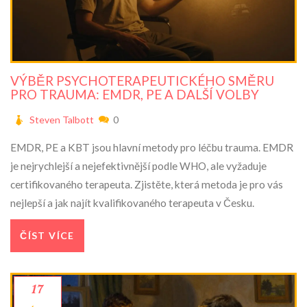
VÝBĚR PSYCHOTERAPEUTICKÉHO SMĚRU
PRO TRAUMA: EMDR, PE A DALŠÍ VOLBY
Steven Talbott
0
EMDR, PE a KBT jsou hlavní metody pro léčbu trauma. EMDR
je nejrychlejší a nejefektivnější podle WHO, ale vyžaduje
certifikovaného terapeuta. Zjistěte, která metoda je pro vás
nejlepší a jak najít kvalifikovaného terapeuta v Česku.
ČÍST VÍCE
17