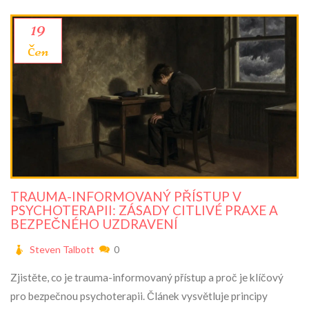
19
čen
TRAUMA-INFORMOVANÝ PŘÍSTUP V
PSYCHOTERAPII: ZÁSADY CITLIVÉ PRAXE A
BEZPEČNÉHO UZDRAVENÍ
Steven Talbott
0
Zjistěte, co je trauma-informovaný přístup a proč je klíčový
pro bezpečnou psychoterapii. Článek vysvětluje principy