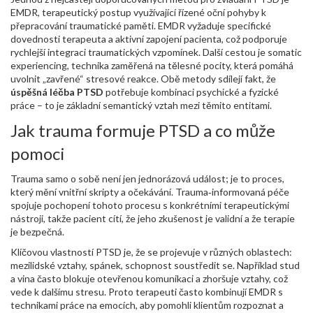
EMDR
,
terapeutický postup využívající řízené oční pohyby k
přepracování traumatické paměti
. EMDR vyžaduje specifické
dovednosti terapeuta a aktivní zapojení pacienta, což podporuje
rychlejší integraci traumatických vzpomínek. Další cestou je
somatic
experiencing
,
technika zaměřená na tělesné pocity, která pomáhá
uvolnit „zavřené“ stresové reakce
. Obě metody sdílejí fakt, že
úspěšná léčba PTSD
potřebuje kombinaci psychické a fyzické
práce – to je základní semantický vztah mezi těmito entitami.
Jak trauma formuje PTSD a co může
pomoci
Trauma samo o sobě není jen jednorázová událost; je to proces,
který mění vnitřní skripty a očekávání.
Trauma‑informovaná péče
spojuje pochopení tohoto procesu s konkrétními terapeutickými
nástroji, takže pacient cítí, že jeho zkušenost je validní a že terapie
je bezpečná.
Klíčovou vlastností PTSD je, že se projevuje v různých oblastech:
mezilidské vztahy, spánek, schopnost soustředit se. Například
stud
a vina
často blokuje otevřenou komunikaci a zhoršuje vztahy, což
vede k dalšímu stresu. Proto terapeuti často kombinují EMDR s
technikami práce na emocích, aby pomohli klientům rozpoznat a