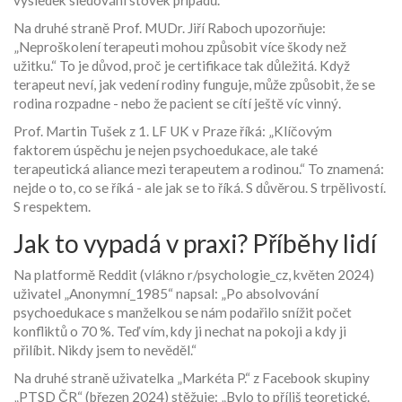
výsledek sledování stovek případů.
Na druhé straně Prof. MUDr. Jiří Raboch upozorňuje:
„Neproškolení terapeuti mohou způsobit více škody než
užitku.“ To je důvod, proč je certifikace tak důležitá. Když
terapeut neví, jak vedení rodiny funguje, může způsobit, že se
rodina rozpadne - nebo že pacient se cítí ještě víc vinný.
Prof. Martin Tušek z 1. LF UK v Praze říká: „Klíčovým
faktorem úspěchu je nejen psychoedukace, ale také
terapeutická aliance mezi terapeutem a rodinou.“ To znamená:
nejde o to, co se říká - ale jak se to říká. S důvěrou. S trpělivostí.
S respektem.
Jak to vypadá v praxi? Příběhy lidí
Na platformě Reddit (vlákno r/psychologie_cz, květen 2024)
uživatel „Anonymní_1985“ napsal: „Po absolvování
psychoedukace s manželkou se nám podařilo snížit počet
konfliktů o 70 %. Teď vím, kdy ji nechat na pokoji a kdy ji
přilíbit. Nikdy jsem to nevěděl.“
Na druhé straně uživatelka „Markéta P.“ z Facebook skupiny
„PTSD ČR“ (březen 2024) stěžuje: „Bylo to příliš teoretické.