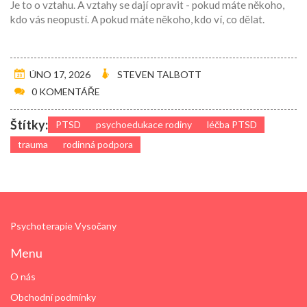
Je to o vztahu. A vztahy se dají opravit - pokud máte někoho,
kdo vás neopustí. A pokud máte někoho, kdo ví, co dělat.
ÚNO 17, 2026
STEVEN TALBOTT
0 KOMENTÁŘE
Štítky:
PTSD
psychoedukace rodiny
léčba PTSD
trauma
rodinná podpora
Psychoterapie Vysočany
Menu
O nás
Obchodní podmínky