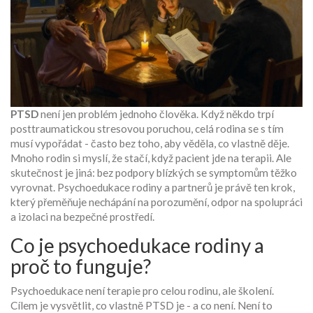
PTSD
není jen problém jednoho člověka. Když někdo trpí
posttraumatickou stresovou poruchou, celá rodina se s tím
musí vypořádat - často bez toho, aby věděla, co vlastně děje.
Mnoho rodin si myslí, že stačí, když pacient jde na terapii. Ale
skutečnost je jiná: bez podpory blízkých se symptomům těžko
vyrovnat. Psychoedukace rodiny a partnerů je právě ten krok,
který přeměňuje nechápání na porozumění, odpor na spolupráci
a izolaci na bezpečné prostředí.
Co je psychoedukace rodiny a
proč to funguje?
Psychoedukace není terapie pro celou rodinu, ale školení.
Cílem je vysvětlit, co vlastně PTSD je - a co není. Není to