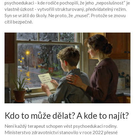
psychoedukaci - kde rodiče pochopili, že jeho „neposlušnost“ je
vlastně úzkost - vytvořili strukturovaný, předvídatelný režim.
Syn se vrátil do školy. Ne proto, že „musel“. Protože se znovu
cítil bezpečně.
Kdo to může dělat? A kde to najít?
Není každý terapeut schopen vést psychoedukaci rodiny.
Ministerstvo zdravotnictví stanovilo v roce 2022 přesné