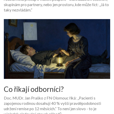
skupinám pro partnery, nebo jen prostoru, kde může říct: „Já to
taky nezvládám.“
Co říkají odborníci?
Doc. MUDr. Jan Praško z FN Olomouc říká: „Pacienti s
zapojenou rodinou dosahují 40 % vyšší pravděpodobnosti
udržení remise po 12 měsících.“ To není jen slovo - to je