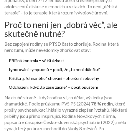
a pohádky, u dětí 7-12 let ilustrace a kreslené příběhy, u
adolescentů diskuse o emocích a vztazích. To není „dětská
terapie“ - to je terapie, která rozumí vývojové úrovni.
Proč to není jen „dobrá věc“, ale
skutečně nutné?
Bez zapojení rodiny se PTSD často zhoršuje. Rodina, která
nerozumí, může nevědomky zhoršovat stav:
Přílišná kontrola = větší úzkost
Ignorování symptomů = pocit, že „to není důležité“
Kritika „přehnaného“ chování = zhoršení sebeviny
Odcházení, když „to zase začne“ = pocit opuštění
Na druhé straně - když rodina ví, co dělat, výsledky jsou
dramatické. Podle průzkumu PVS PS (2024)
78 % rodin
, které
prošly psychoedukací, hlásilo výrazné zlepšení vztahů. Některé
příběhy jsou přímo inspirující. Rodina Novákových z Brna,
popsaná v časopise Česko-slovenská psychiatrie (2022), měla
syna, který po úrazu nechodil do školy 8 měsíců. Po