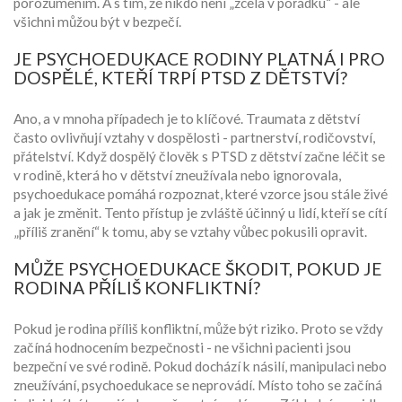
porozuměním. A s tím, že nikdo není „zcela v pořádku“ - ale
všichni můžou být v bezpečí.
JE PSYCHOEDUKACE RODINY PLATNÁ I PRO
DOSPĚLÉ, KTEŘÍ TRPÍ PTSD Z DĚTSTVÍ?
Ano, a v mnoha případech je to klíčové. Traumata z dětství
často ovlivňují vztahy v dospělosti - partnerství, rodičovství,
přátelství. Když dospělý člověk s PTSD z dětství začne léčit se
v rodině, která ho v dětství zneužívala nebo ignorovala,
psychoedukace pomáhá rozpoznat, které vzorce jsou stále živé
a jak je změnit. Tento přístup je zvláště účinný u lidí, kteří se cítí
„příliš zranění“ k tomu, aby se vztahy vůbec pokusili opravit.
MŮŽE PSYCHOEDUKACE ŠKODIT, POKUD JE
RODINA PŘÍLIŠ KONFLIKTNÍ?
Pokud je rodina příliš konfliktní, může být riziko. Proto se vždy
začíná hodnocením bezpečnosti - ne všichni pacienti jsou
bezpeční ve své rodině. Pokud dochází k násilí, manipulaci nebo
zneužívání, psychoedukace se neprovádí. Místo toho se začíná