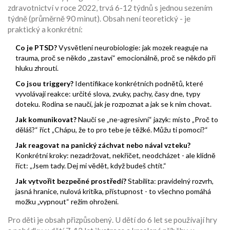
zdravotnictví v roce 2022, trvá 6-12 týdnů s jednou sezením
týdně (průměrně 90 minut). Obsah není teoretický - je
praktický a konkrétní:
Co je PTSD?
Vysvětlení neurobiologie: jak mozek reaguje na
trauma, proč se někdo „zastaví“ emocionálně, proč se někdo při
hluku zhroutí.
Co jsou triggery?
Identifikace konkrétních podnětů, které
vyvolávají reakce: určité slova, zvuky, pachy, časy dne, typy
doteku. Rodina se naučí, jak je rozpoznat a jak se k nim chovat.
Jak komunikovat?
Naučí se „ne-agresivní“ jazyk: místo „Proč to
děláš?“ říct „Chápu, že to pro tebe je těžké. Můžu ti pomoci?“
Jak reagovat na panický záchvat nebo nával vzteku?
Konkrétní kroky: nezadržovat, nekřičet, neodcházet - ale klidně
říct: „Jsem tady. Dej mi vědět, když budeš chtít.“
Jak vytvořit bezpečné prostředí?
Stabilita: pravidelný rozvrh,
jasná hranice, nulová kritika, přístupnost - to všechno pomáhá
možku „vypnout“ režim ohrožení.
Pro děti je obsah přizpůsobený. U dětí do 6 let se používají hry