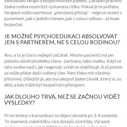
individuální terapií a bezpečnostním plánem. Základní pravidlo:
žádná rodina nesmí být vystavena riziku. Pokud je to potřeba,
terapeut může navrhnout „přerušený přístup“ - nejprve sezení s
pacientem, pak s jedním členem, pak s celou rodinou - až bude
bezpečné.
JE MOŽNÉ PSYCHOEDUKACI ABSOLVOVAT
JEN S PARTNEREM, NE S CELOU RODINOU?
Ano, a to je často nejlepší začátek. Mnoho pacientů má jen
jednoho důvěryhodného člena - partnera, nebo matku. Když se
tato osoba naučí, jak reagovat, vztah se stabilizuje. A až potom
se může přidat další rodinný člen. Není třeba mít všechny
přítomné. Důležité je, aby byl alespoň jeden člověk, který ví, co
dělá, a kdo může být bezpečným přístupem.
JAK DLOUHO TRVÁ, NEŽ SE ZAČNOU VIDĚT
VÝSLEDKY?
První změny v komunikaci se objeví obvykle po 3-4 sezeních.
To znamená: méně křiku, více dotazů, více klidu. Výrazné