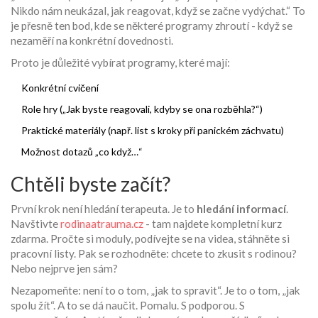
Nikdo nám neukázal, jak reagovat, když se začne vydýchat.“ To
je přesně ten bod, kde se některé programy zhroutí - když se
nezaměří na konkrétní dovednosti.
Proto je důležité vybírat programy, které mají:
Konkrétní cvičení
Role hry („Jak byste reagovali, kdyby se ona rozběhla?“)
Praktické materiály (např. list s kroky při panickém záchvatu)
Možnost dotazů „co když…“
Chtěli byste začít?
První krok není hledání terapeuta. Je to
hledání informací
.
Navštivte
rodinaatrauma.cz
- tam najdete kompletní kurz
zdarma. Pročte si moduly, podívejte se na videa, stáhněte si
pracovní listy. Pak se rozhodněte: chcete to zkusit s rodinou?
Nebo nejprve jen sám?
Nezapomeňte: není to o tom, „jak to spravit“. Je to o tom, „jak
spolu žít“. A to se dá naučit. Pomalu. S podporou. S