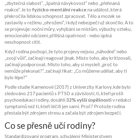
„zbytečná slabost“, „špatná návykovost“ nebo „přehnaná
reakce“. Je to
fyzicko-mentální reakce
na událost, která
překročila lidskou schopnost zpracovat. Tělo a mozek se
zastavily v režimu „ohrožení“, i když nebezpečí už skončilo. A to
se projevuje: noční můry, vyhýbání se místům, výbuchy vzteku,
emocionální odcizení, přílišná opatrnost - nebo úplná
neschopnost cítit.
Když rodina pochopí, že tyto projevy nejsou „náhodné“ nebo
„svojí vůlí“, začínají reagovat jinak. Místo toho, aby kritizovali,
začínají podporovat. Místo toho, aby si mysleli „proč to
nemůže překonat?“, začínají říkat: „Co můžeme udělat, aby ti
bylo lépe?“
Podle studie Kamenové (2017) z Univerzity Karlovy, kde bylo
sledováno 217 pacientů s PTSD a závislostí, ti, kteří prošli
psychoedukací rodiny, dosáhli
32% vyšší úspěšnosti
v redukci
symptomů než ti, kteří léčili jen sami. Proč? Protože rodina
přestala být zdrojem stresu a začala být zdrojem bezpečí.
Co se přesně učí rodiny?
Standardizovaný program, schválený Ministerstvem