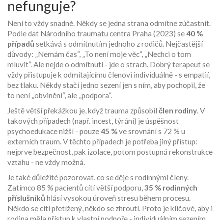
nefunguje?
Není to vždy snadné. Někdy se jedna strana odmítne zúčastnit.
Podle dat Národního traumatu centra Praha (2023) se
40 %
případů
setkává s odmítnutím jednoho z rodičů. Nejčastější
důvody: „Nemám čas“, „To není moje věc“, „Nechci o tom
mluvit“. Ale nejde o odmítnutí - jde o strach. Dobrý terapeut se
vždy přistupuje k odmítajícímu členovi individuálně - s empatií,
bez tlaku. Někdy stačí jedno sezení jen s ním, aby pochopil, že
to není „obvinění“, ale „podpora“.
Ještě větší překážkou je, když trauma způsobil
člen rodiny
. V
takových případech (např. incest, týrání) je úspěšnost
psychoedukace nižší - pouze
45 %
ve srovnání s 72 % u
externích traum. V těchto případech je potřeba jiný přístup:
nejprve bezpečnost, pak izolace, potom postupná rekonstrukce
vztahu - ne vždy možná.
Je také důležité pozorovat, co se děje s rodinnými členy.
Zatímco 85 % pacientů cítí větší podporu,
35 % rodinných
příslušníků
hlásí vysokou úroveň stresu během procesu.
Někdo se cítí přetížený, někdo se zhroutí. Proto je klíčové, aby i
rodina měla přístup k vlastní podpoře - individuálním sezením,