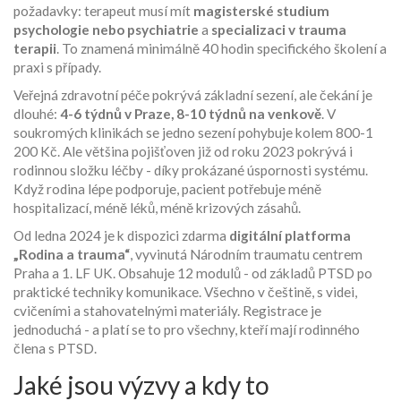
požadavky: terapeut musí mít
magisterské studium
psychologie nebo psychiatrie
a
specializaci v trauma
terapii
. To znamená minimálně 40 hodin specifického školení a
praxi s případy.
Veřejná zdravotní péče pokrývá základní sezení, ale čekání je
dlouhé:
4-6 týdnů v Praze, 8-10 týdnů na venkově
. V
soukromých klinikách se jedno sezení pohybuje kolem 800-1
200 Kč. Ale většina pojišťoven již od roku 2023 pokrývá i
rodinnou složku léčby - díky prokázané úspornosti systému.
Když rodina lépe podporuje, pacient potřebuje méně
hospitalizací, méně léků, méně krizových zásahů.
Od ledna 2024 je k dispozici zdarma
digitální platforma
„Rodina a trauma“
, vyvinutá Národním traumatu centrem
Praha a 1. LF UK. Obsahuje 12 modulů - od základů PTSD po
praktické techniky komunikace. Všechno v češtině, s videi,
cvičeními a stahovatelnými materiály. Registrace je
jednoduchá - a platí se to pro všechny, kteří mají rodinného
člena s PTSD.
Jaké jsou výzvy a kdy to