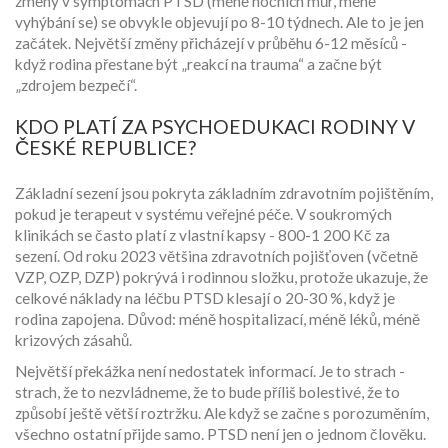
změny v symptomách PTSD (méně nočních můr, méně
vyhýbání se) se obvykle objevují po 8-10 týdnech. Ale to je jen
začátek. Největší změny přicházejí v průběhu 6-12 měsíců -
když rodina přestane být „reakcí na trauma“ a začne být
„zdrojem bezpečí“.
KDO PLATÍ ZA PSYCHOEDUKACI RODINY V
ČESKÉ REPUBLICE?
Základní sezení jsou pokryta základním zdravotním pojištěním,
pokud je terapeut v systému veřejné péče. V soukromých
klinikách se často platí z vlastní kapsy - 800-1 200 Kč za
sezení. Od roku 2023 většina zdravotních pojišťoven (včetně
VZP, OZP, DZP) pokrývá i rodinnou složku, protože ukazuje, že
celkové náklady na léčbu PTSD klesají o 20-30 %, když je
rodina zapojena. Důvod: méně hospitalizací, méně léků, méně
krizových zásahů.
Největší překážka není nedostatek informací. Je to strach -
strach, že to nezvládneme, že to bude příliš bolestivé, že to
způsobí ještě větší roztržku. Ale když se začne s porozuměním,
všechno ostatní přijde samo. PTSD není jen o jednom člověku.