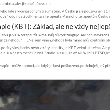
zpomínku, aby ji konečně uvolnil.
í nebo lidé s vícenásobným traumatem. V Česku ji ale používá jen 11
roveň odolnosti od klienta a terapeuta. A mnoho terapeutů v Česku
pie (KBT): Základ, ale ne vždy nejlepš
oužívá ji 68 % terapeutů. A má svůj důvod: funguje. Ale není navrže
nen za nehodu“ → „Nejsem vinen, nehoda byla mimo můj kontrolní ob
 pocity viny, hanby nebo ztráty identity, je KBT velmi užitečná. Ale
alejší a často méně účinná. Studie ukazují, že až 40 % lidí s PTSD, k
apie - může pomoci, ale když je kost poškozená, potřebuješ jiný pří