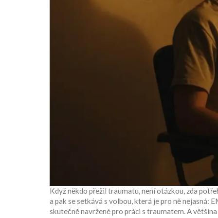
Když někdo přežil traumatu, není otázkou, zda potř
a pak se setkává s volbou, která je pro ně nejasná:
skutečně navržené pro práci s traumatem. A většina z n