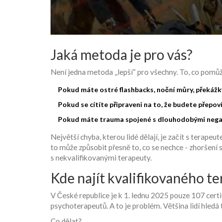
Jaká metoda je pro vás?
Není jedna metoda „lepší“ pro všechny. To, co pomů
Pokud máte ostré flashbacks, noční můry, překážky 
Pokud se cítíte připraveni na to, že budete přep
Pokud máte trauma spojené s dlouhodobými negati
Největší chyba, kterou lidé dělají, je začít s terapeu
to může způsobit přesně to, co se nechce - zhoršení 
s nekvalifikovanými terapeuty.
Kde najít kvalifikovaného t
V České republice je k 1. lednu 2025 pouze 107 cert
psychoterapeutů. A to je problém. Většina lidí hledá
Co dělat?