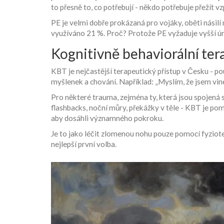
to přesně to, co potřebují - někdo potřebuje přežít v
PE je velmi dobře prokázaná pro vojáky, oběti násil
využíváno 21 %. Proč? Protože PE vyžaduje vyšší ú
Kognitivně behaviorální tera
KBT je nejčastější terapeutický přístup v Česku - p
myšlenek a chování. Například: „Myslím, že jsem vi
Pro některé trauma, zejména ty, která jsou spojená s
flashbacks, noční můry, překážky v těle - KBT je pom
aby dosáhli významného pokroku.
Je to jako léčit zlomenou nohu pouze pomocí fyzioter
nejlepší první volba.