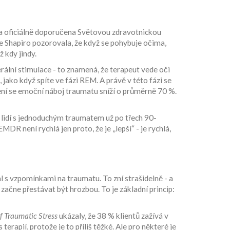
yla oficiálně doporučena Světovou zdravotnickou
e Shapiro pozorovala, že když se pohybuje očima,
ž kdy jindy.
rální stimulace - to znamená, že terapeut vede oči
jako když spíte ve fázi REM. A právě v této fázi se
ení se emoční náboj traumatu sníží o průměrně 70 %.
 % lidí s jednoduchým traumatem už po třech 90-
 není rychlá jen proto, že je „lepší“ - je rychlá,
l s vzpomínkami na traumatu. To zní strašidelně - a
začne přestávat být hrozbou. To je základní princip:
f Traumatic Stress
ukázaly, že 38 % klientů zažívá v
apií, protože je to příliš těžké. Ale pro některé je