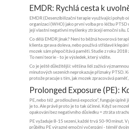
EMDR: Rychlá cesta k uvoln
EMDR (Desenzibilizační terapie využívající pohyb oč
organizací (WHO) jako první volba pro léčbu PTSD u
její vlastní negativní myšlenky ztrácejí emoční sílu. 
Co dělá EMDR jinak? Není to běžná hovorová terapie.
klienta zprava doleva, nebo používá střídavé klepání
mozek sám přepočítává paměti. Studie z roku 2018 
To není teorie - to je výsledek, který vidíte.
Co je ještě důležitější: většina lidí zažívá významn
minutových sezeních neprokazuje příznaky PTSD. Kogn
protože pracuje s tím, jak mozek zpracovává paměť, ne
Prolonged Exposure (PE): K
PE, nebo též „prodloužená expozice“, funguje úplně j
je to. Ale právě proto je to tak účinné. Když se moz
opakování bez negativního důsledku = ztráta strach
PE vyžaduje 8-15 sezení, každé trvá 50-90 minut. V
průběhu PE výrazné emoční vyčerpání - téměř dvojnáso