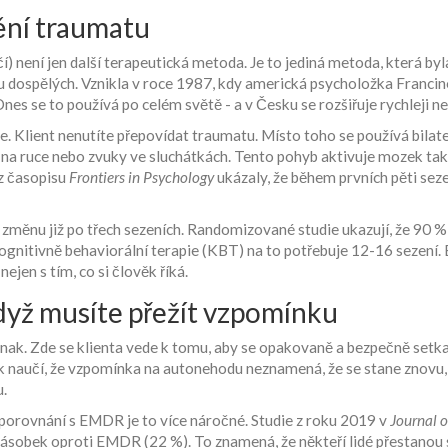
ění traumatu
í) není jen další terapeutická metoda. Je to jediná metoda, která b
 dospělých. Vznikla v roce 1987, kdy americká psycholožka Francin
Dnes se to používá po celém světě - a v Česku se rozšiřuje rychleji ne
 Klient nenutíte přepovídat traumatu. Místo toho se používá bilate
 na ruce nebo zvuky ve sluchátkách. Tento pohyb aktivuje mozek tak, 
z časopisu
Frontiers in Psychology
ukázaly, že během prvních pěti sez
ou změnu již po třech sezeních. Randomizované studie ukazují, že 90
itivně behaviorální terapie (KBT) na to potřebuje 12-16 sezení. EMDR
jen s tím, co si člověk říká.
dyž musíte přežít vzpomínku
inak. Zde se klienta vede k tomu, aby se opakovaně a bezpečně setka
ek naučí, že vzpomínka na autonehodu neznamená, že se stane znovu, 
u.
 porovnání s EMDR je to více náročné. Studie z roku 2019 v
Journal o
bek oproti EMDR (22 %). To znamená, že někteří lidé přestanou s ter