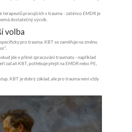
 % terapeutů pracujících s trauma - zatímco EMDR je
 nemá dostatečný výcvik.
í volba
ná specificky pro trauma. KBT se zaměřuje na změnu
or“.
 pokud jde o přímé zpracování traumatu - například
teří začali KBT, potřebuje přejít na EMDR nebo PE,
stup. KBT je dobrý základ, ale pro trauma není vždy