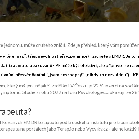
že jednomu, může druhého zničit. Zde je přehled, který vám pomůže
v těle (např. třes, nevolnost při vzpomínce)
- začněte s EMDR. Je to n
ovídat traumatu opakovaně
- PE může být efektivní, ale připravte se na 
vními přesvědčeními („jsem neschopný“, „nikdy to nezvládnu“)
- KB
tem, který má jen „nějaké“ vzdělání. V Česku je 22 % inzercí na sociál
symptomů. Studie z roku 2022 na fóru Psychologie.cz ukazují, že 28 %
erapeuta?
ifikovaných EMDR terapeutů podle českého institutu pro traumatolog
 terapeuta na portálech jako Terap.io nebo Vycviky.cz - ale ne každý,