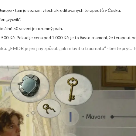
Europe
- tam je seznam všech akreditovaných terapeutů v Česku.
jen „výcvik“.
nimálně 50 sezení je rozumný prah.
00 Kč. Pokud je cena pod 1 000 Kč, je to často znamení, že terapeut nen
ká: „EMDR je jen jiný způsob, jak mluvit o traumatu“ - běžte pryč. 