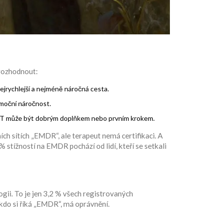
 rozhodnout:
ejrychlejší a nejméně náročná cesta.
emoční náročnost.
T může být dobrým doplňkem nebo prvním krokem.
ních sítích „EMDR“, ale terapeut nemá certifikaci. A
 stížností na EMDR pochází od lidí, kteří se setkali
ii. To je jen 3,2 % všech registrovaných
 kdo si říká „EMDR“, má oprávnění.