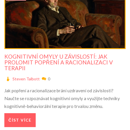
KOGNITIVNÍ OMYLY U ZÁVISLOSTÍ: JAK
PROLOMIT POPŘENÍ A RACIONALIZACI V
TERAPII
Steven Talbott
0
Jak popření a racionalizace brání uzdravení od závislosti?
Naučte se rozpoznávat kognitivní omyly a využijte techniky
kognitivně-behaviorální terapie pro trvalou změnu.
ČÍST VÍCE