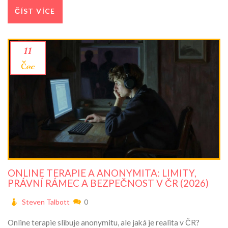
ČÍST VÍCE
11
čec
ONLINE TERAPIE A ANONYMITA: LIMITY,
PRÁVNÍ RÁMEC A BEZPEČNOST V ČR (2026)
Steven Talbott
0
Online terapie slibuje anonymitu, ale jaká je realita v ČR?