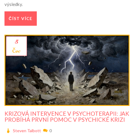
výsledky.
ČÍST VÍCE
5
čec
KRIZOVÁ INTERVENCE V PSYCHOTERAPII: JAK
PROBÍHÁ PRVNÍ POMOC V PSYCHICKÉ KRIZI
Steven Talbott
0