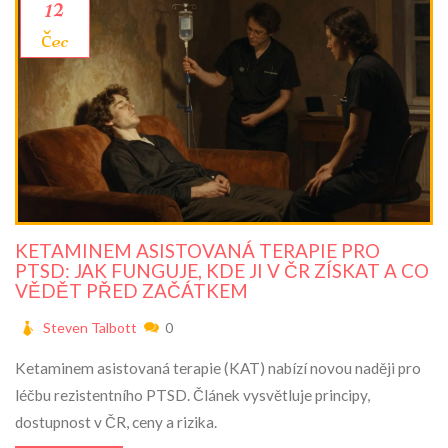
12
čec
KETAMINEM ASISTOVANÁ TERAPIE PRO
PTSD: JAK FUNGUJE, KDE JI V ČR ZÍSKAT A CO
VĚDĚT PŘED ZAČÁTKEM
Steven Talbott
0
Ketaminem asistovaná terapie (KAT) nabízí novou naději pro
léčbu rezistentního PTSD. Článek vysvětluje principy,
dostupnost v ČR, ceny a rizika.