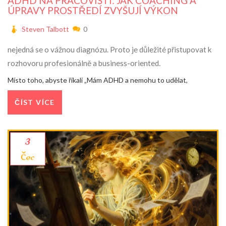
ADHD NA PRACOVIŠTI: JAK COACHING A
ÚPRAVY PROSTŘEDÍ ZVYŠUJÍ VÝKON
Steven Talbott
0
nejedná se o vážnou diagnózu. Proto je důležité přistupovat k
rozhovoru profesionálně a business-oriented.
Místo toho, abyste říkali „Mám ADHD a nemohu to udělat,
ČÍST VÍCE
3
čec