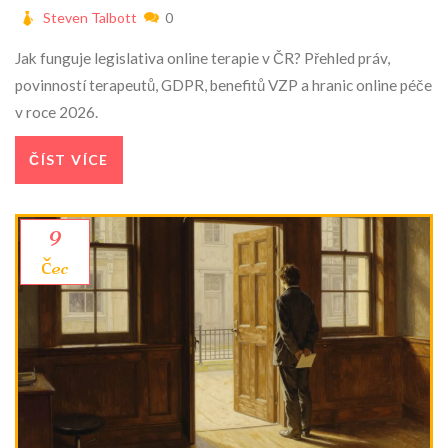
Steven Talbott
0
Jak funguje legislativa online terapie v ČR? Přehled práv,
povinností terapeutů, GDPR, benefitů VZP a hranic online péče
v roce 2026.
ČÍST VÍCE
9
čec