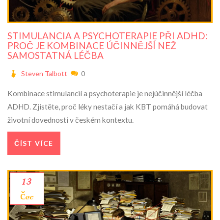
STIMULANCIA A PSYCHOTERAPIE PŘI ADHD:
PROČ JE KOMBINACE ÚČINNĚJŠÍ NEŽ
SAMOSTATNÁ LÉČBA
Steven Talbott
0
Kombinace stimulancií a psychoterapie je nejúčinnější léčba
ADHD. Zjistěte, proč léky nestačí a jak KBT pomáhá budovat
životní dovednosti v českém kontextu.
ČÍST VÍCE
13
čec