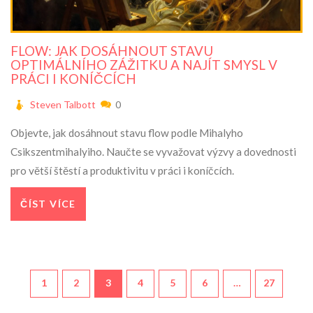
FLOW: JAK DOSÁHNOUT STAVU
OPTIMÁLNÍHO ZÁŽITKU A NAJÍT SMYSL V
PRÁCI I KONÍČCÍCH
Steven Talbott
0
Objevte, jak dosáhnout stavu flow podle Mihalyho
Csikszentmihalyiho. Naučte se vyvažovat výzvy a dovednosti
pro větší štěstí a produktivitu v práci i koníčcích.
ČÍST VÍCE
1
2
3
4
5
6
…
27