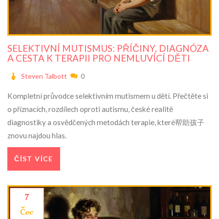
SELEKTIVNÍ MUTISMUS: PŘÍČINY, DIAGNÓZA
A CESTA K TERAPII PRO NEMLUVÍCÍ DĚTI
Steven Talbott
0
Kompletní průvodce selektivním mutismem u dětí. Přečtěte si
o příznacích, rozdílech oproti autismu, české realitě
diagnostiky a osvědčených metodách terapie, které帮助孩子
znovu najdou hlas.
ČÍST VÍCE
7
čec