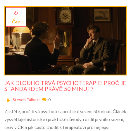
6
čec
JAK DLOUHO TRVÁ PSYCHOTERAPIE: PROČ JE
STANDARDEM PRÁVĚ 50 MINUT?
Steven Talbott
0
Zjistěte, proč trvá psychoterapeutické sezení 50 minut. Článek
vysvětluje historické i praktické důvody, rozdíl prvního sezení,
ceny v ČR a jak často chodit k terapeutovi pro nejlepší