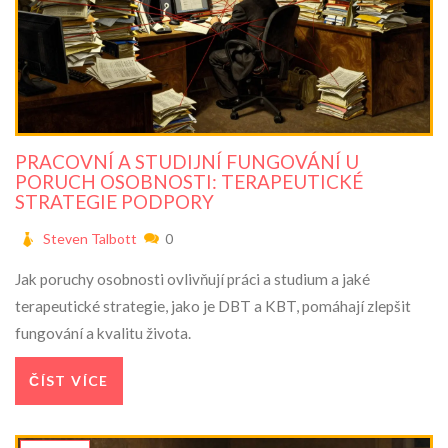
PRACOVNÍ A STUDIJNÍ FUNGOVÁNÍ U
PORUCH OSOBNOSTI: TERAPEUTICKÉ
STRATEGIE PODPORY
Steven Talbott
0
Jak poruchy osobnosti ovlivňují práci a studium a jaké
terapeutické strategie, jako je DBT a KBT, pomáhají zlepšit
fungování a kvalitu života.
ČÍST VÍCE