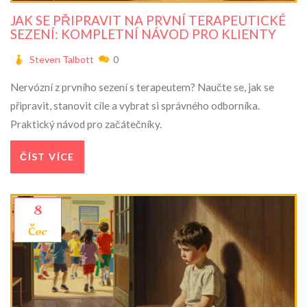
JAK SE PŘIPRAVIT NA PRVNÍ TERAPEUTICKÉ
SEZENÍ: KOMPLETNÍ NÁVOD PRO KLIENTY
Steven Talbott
0
Nervózní z prvního sezení s terapeutem? Naučte se, jak se
připravit, stanovit cíle a vybrat si správného odborníka.
Praktický návod pro začátečníky.
ČÍST VÍCE
8
čec