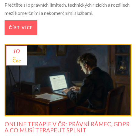
Přečtěte si o právních limitech, technických rizicích a rozdilech
mezi komerčními a nekomerčními službami.
ČÍST VÍCE
10
čec
ONLINE TERAPIE V ČR: PRÁVNÍ RÁMEC, GDPR
A CO MUSÍ TERAPEUT SPLNIT